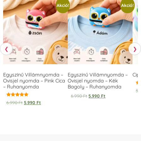
Akció!
Akció!
❮
❯
Egyszínű Villámnyomda –
Egyszínű Villámnyomda –
Cip
Ovisjel nyomda – Pink Cica
Ovisjel nyomda – Kék
– Ruhanyomda
Bagoly – Ruhanyomda
Ér
3.
5.
6.990
Ft
5.990
Ft
/ 
Értékelés:
6.990
Ft
5.990
Ft
5.00
/ 5