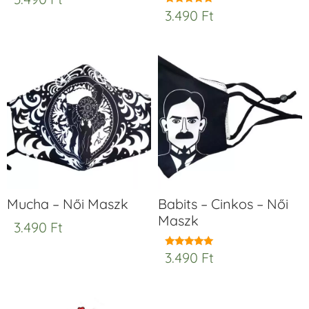
5.00
3.490
Ft
Értékelés:
/ 5
5.00
/ 5
Mucha – Női Maszk
Babits – Cinkos – Női
Maszk
3.490
Ft
3.490
Ft
Értékelés:
5.00
/ 5