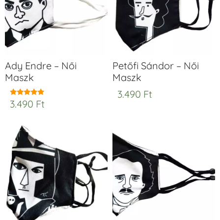
Ady Endre – Női
Petőfi Sándor – Női
Maszk
Maszk
3.490
Ft
3.490
Ft
Értékelés:
5.00
/ 5