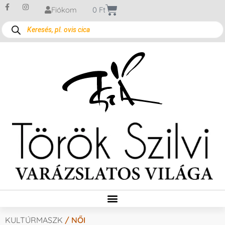
Fiókom
0
Ft
KULTÚRMASZK
/ NŐI