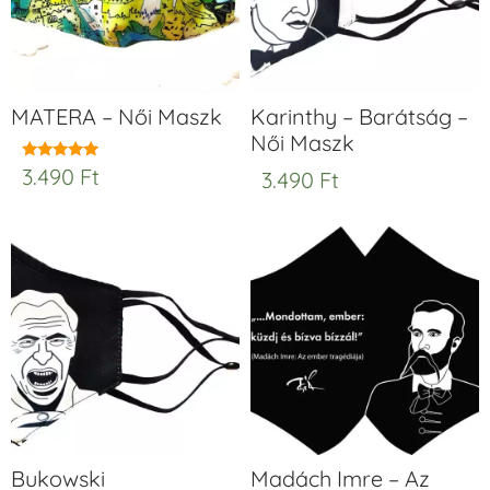
MATERA – Női Maszk
Karinthy – Barátság –
Női Maszk
3.490
Ft
Értékelés:
3.490
Ft
5.00
/ 5
Bukowski
Madách Imre – Az