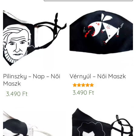
Pilinszky – Nap – Női
Vérnyúl – Női Maszk
Maszk
3.490
Ft
Értékelés:
3.490
Ft
5.00
/ 5