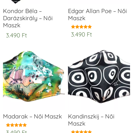
Kondor Béla –
Edgar Allan Poe – Női
Darázskirály – Női
Maszk
Maszk
3.490
Ft
Értékelés:
3.490
Ft
5.00
/ 5
Madarak – Női Maszk
Kandinszkij – Női
Maszk
3.490
Ft
Értékelés: