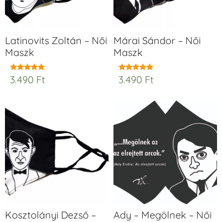
Latinovits Zoltán – Női
Márai Sándor – Női
Maszk
Maszk
3.490
Ft
3.490
Ft
Értékelés:
Értékelés:
5.00
5.00
/ 5
/ 5
Kosztolányi Dezső –
Ady – Megölnek – Női