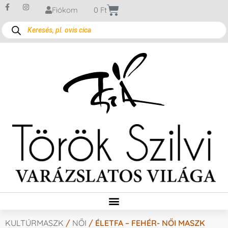
Fiókom
0
Ft
KULTÚRMASZK
/
NŐI
/ ÉLETFA – FEHÉR- NŐI MASZK