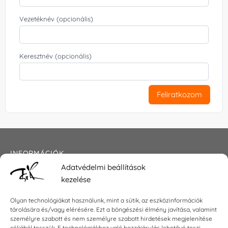
Vezetéknév (opcionális)
Keresztnév (opcionális)
Feliratkozom
INFORMÁCIÓK
Adatvédelmi beállítások
Általános szerződési feltételek
kezelése
Adatkezelési tájékoztató
Impresszum
Olyan technológiákat használunk, mint a sütik, az eszközinformációk
tárolására és/vagy elérésére. Ezt a böngészési élmény javítása, valamint
személyre szabott és nem személyre szabott hirdetések megjelenítése
céljából tesszük. E technológiákhoz való hozzájárulás lehetővé teszi