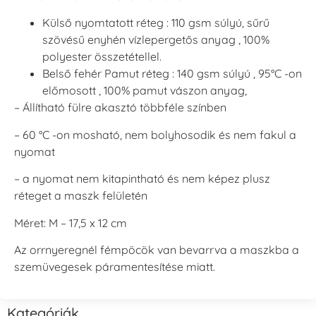
Külső nyomtatott réteg : 110 gsm súlyú, sűrű
szövésű enyhén vízlepergetős anyag , 100%
polyester összetétellel.
Belső fehér Pamut réteg : 140 gsm súlyú , 95°C -on
előmosott , 100% pamut vászon anyag,
– Állítható fülre akasztó többféle színben
– 60 °C -on mosható, nem bolyhosodik és nem fakul a
nyomat
– a nyomat nem kitapintható és nem képez plusz
réteget a maszk felületén
Méret: M – 17,5 x 12 cm
Az orrnyeregnél fémpöcök van bevarrva a maszkba a
szemüvegesek páramentesítése miatt.
Kategóriák