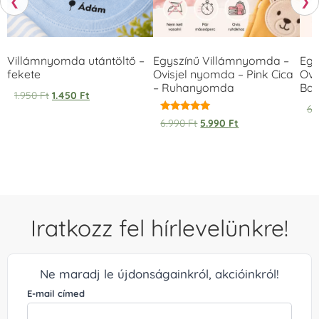
❮
❯
Villámnyomda utántöltő –
Egyszínű Villámnyomda –
Egy
fekete
Ovisjel nyomda – Pink Cica
Ovi
– Ruhanyomda
Bag
1.950
Ft
1.450
Ft
6.
Értékelés:
6.990
Ft
5.990
Ft
5.00
/ 5
Iratkozz fel hírlevelünkre!
Ne maradj le újdonságainkról, akcióinkról!
E-mail címed