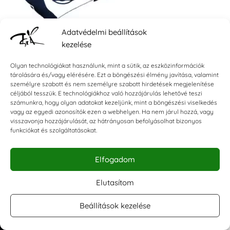
Adatvédelmi beállítások
kezelése
Olyan technológiákat használunk, mint a sütik, az eszközinformációk
tárolására és/vagy elérésére. Ezt a böngészési élmény javítása, valamint
Fodor Ákos - Férfi Maszk
személyre szabott és nem személyre szabott hirdetések megjelenítése
céljából tesszük. E technológiákhoz való hozzájárulás lehetővé teszi
Férfi
számunkra, hogy olyan adatokat kezeljünk, mint a böngészési viselkedés
3.490
Ft
vagy az egyedi azonosítók ezen a webhelyen. Ha nem járul hozzá, vagy





visszavonja hozzájárulását, az hátrányosan befolyásolhat bizonyos
funkciókat és szolgáltatásokat.
Készleten
Elfogadom
Elutasítom
Beállítások kezelése