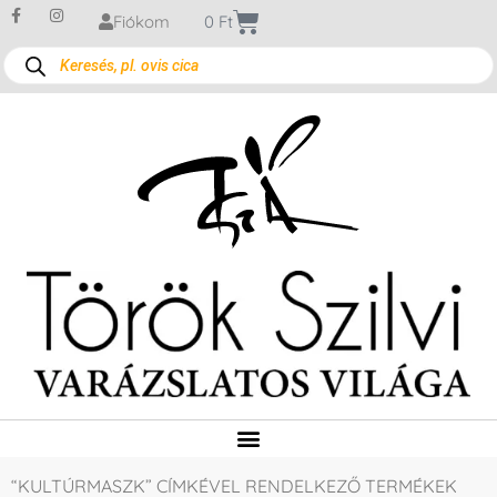
Fiókom
0
Ft
“KULTÚRMASZK” CÍMKÉVEL RENDELKEZŐ TERMÉKEK