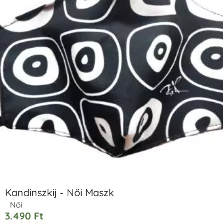
Kandinszkij - Női Maszk
Női
3.490
Ft