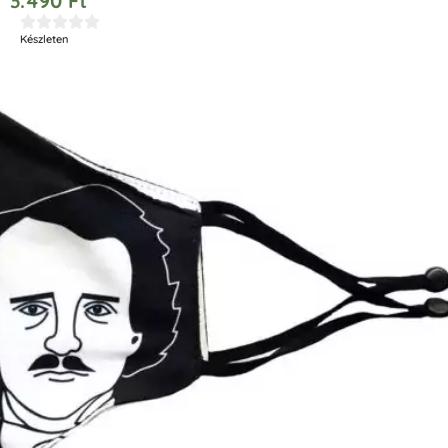
3.490
Ft





Készleten