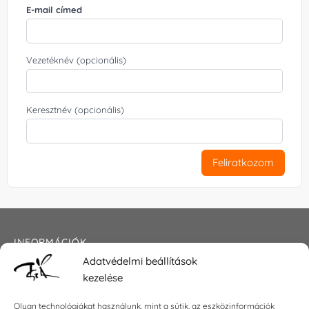
E-mail címed
Vezetéknév (opcionális)
Keresztnév (opcionális)
Feliratkozom
INFORMÁCIÓK
Adatvédelmi beállítások
Általános szerződési feltételek
kezelése
Adatkezelési tájékoztató
Impresszum
Olyan technológiákat használunk, mint a sütik, az eszközinformációk