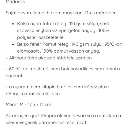
Madarak
Saját akvarellemet hozom maszkon, M-es méretben.
Külső nyomtatott réteg : 110 gsm súlyú, sűrű
szövésű enyhén vízlepergetős anyag , 100%
polyester összetétellel.
Belső fehér Pamut réteg : 140 gsm súlyú , 95°C -on
előmosott , 100% pamut vászon anyag,
– Állítható fülre akasztó többféle színben
– 60 °C -on mosható, nem bolyhosodik és nem fakul a
nyomat
– a nyomat nem kitapintható és nem képez plusz
réteget a maszk felületén
Méret: M – 17,5 x 12 cm
Az orrnyeregnél fémpöcök van bevarrva a maszkba a
szemüvegesek páramentesítése miatt.