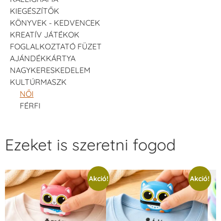
KIEGÉSZÍTŐK
KÖNYVEK - KEDVENCEK
KREATÍV JÁTÉKOK
FOGLALKOZTATÓ FÜZET
AJÁNDÉKKÁRTYA
NAGYKERESKEDELEM
KULTÚRMASZK
NŐI
FÉRFI
Ezeket is szeretni fogod
Akció!
Akció!