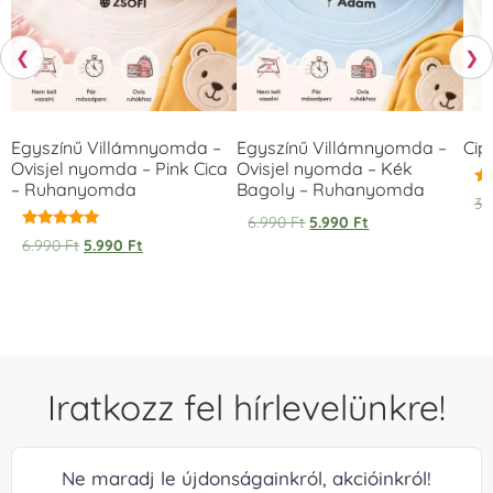
❮
❯
Egyszínű Villámnyomda –
Egyszínű Villámnyomda –
Cip
Ovisjel nyomda – Pink Cica
Ovisjel nyomda – Kék
– Ruhanyomda
Bagoly – Ruhanyomda
Ér
3.
5.
6.990
Ft
5.990
Ft
/ 
Értékelés:
6.990
Ft
5.990
Ft
5.00
/ 5
Iratkozz fel hírlevelünkre!
Ne maradj le újdonságainkról, akcióinkról!