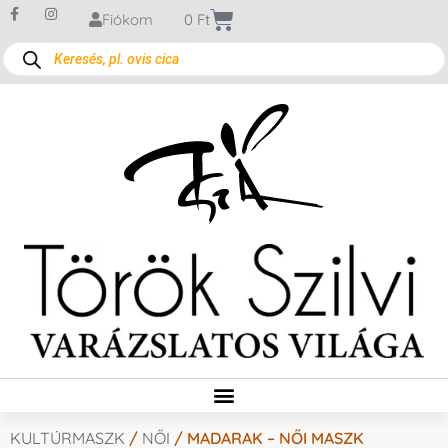
Fiókom
0
Ft
KULTÚRMASZK
/
NŐI
/ MADARAK – NŐI MASZK