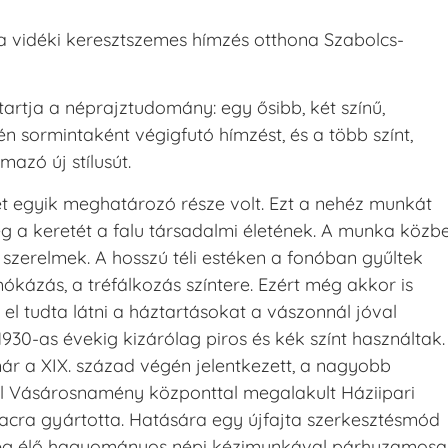
za vidéki keresztszemes hímzés otthona Szabolcs-
tartja a néprajztudomány: egy ősibb, két színű,
n sormintaként végigfutó hímzést, és a több színt,
azó új stílusút.
let egyik meghatározó része volt. Ezt a nehéz munkát
 a keretét a falu társadalmi életének. A munka közb
ó szerelmek. A hosszú téli estéken a fonóban gyűltek
 mókázás, a tréfálkozás színtere. Ezért még akkor is
l tudta látni a háztartásokat a vászonnál jóval
930-as évekig kizárólag piros és kék színt használtak.
ár a XIX. század végén jelentkezett, a nagyobb
ől Vásárosnamény központtal megalakult Háziipari
iacra gyártotta. Hatására egy újfajta szerkesztésmód
r még élő hagyományos népi kézimunkával párhuzamos