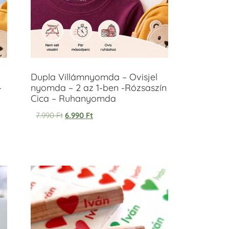
Dupla Villámnyomda – Ovisjel
–
nyomda – 2 az 1-ben -Rózsaszín
Cica – Ruhanyomda
7.990
Ft
6.990
Ft