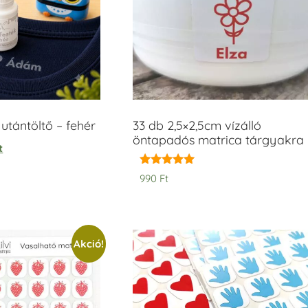
tántöltő – fehér
33 db 2,5×2,5cm vízálló
öntapadós matrica tárgyakra
t
Értékelés:
990
Ft
5.00
/ 5
Akció!