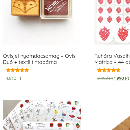
Ovisjel nyomdacsomag – Ovis
Ruhára Vasalha
Duó + textil tintapárna
Matrica – 44 d
Értékelés:
Értékelés:
4.830
Ft
2.490
Ft
1.990
Ft
5.00
5.00
/ 5
/ 5