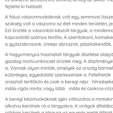
fejtette ki hatását.
A falusi vászonmunkáknak volt egy semmivel össze
szükség volt a vászonra az élet minden területén, 
Ezt őrizték a vászonból készült tárgyak, a mindenna
kapcsolódó számos textília. A szemtakaró, komake
a gyászabroszok, ünnepi abroszok, pászkakendők, 
A hagyományos használati tárgyak díszítése alapjá
gazdag motívumkincset őriztek meg. A díszítménye
is. Vannak olyan minták, amelyek az ország bárm
különleges, egyedülálló szerkezetűek is. Fellelhet
úrasztali terítőkön és csak a beregi népi hímzések
indás-rigós minta, vagy több indás és csokros-rózs
A beregi kézimunkáknak igen változatos a mintakin
alkotva kerülnek rá a tárgyakra. A virágok általá
csíkban kerülnek a tárgyra az egymás mellé állított 