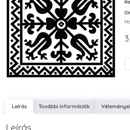
Ka
Cí
Má
3
Leírás
További információk
Vélemények
Leírás