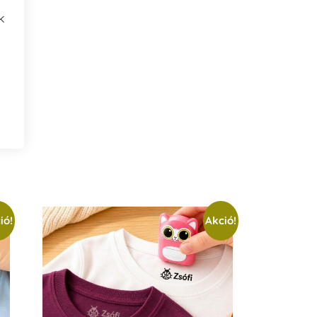
k
ió!
Akció!