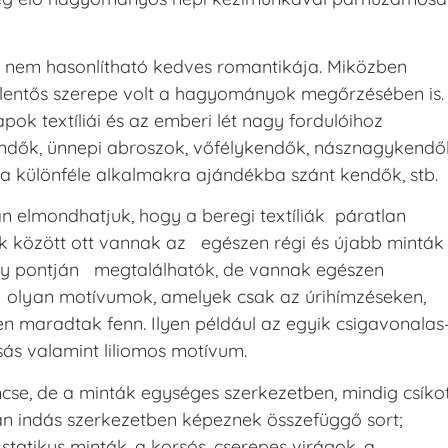
 nem hasonlítható kedves romantikája. Miközben
jelentős szerepe volt a hagyományok megőrzésében is.
pok textíliái és az emberi lét nagy fordulóihoz
ndők, ünnepi abroszok, vőfélykendők, násznagykendő
a különféle alkalmakra ajándékba szánt kendők, stb.
n elmondhatjuk, hogy a beregi textíliák páratlan
k között ott vannak az egészen régi és újabb minták
ely pontján megtalálhatók, de vannak egészen
ők olyan motívumok, amelyek csak az úrihímzéseken,
en maradtak fenn. Ilyen például az egyik csigavonalas
ás valamint liliomos motívum.
cse, de a minták egységes szerkezetben, mindig csíko
ban indás szerkezetben képeznek összefüggő sort;
statikus minták, a korsós, cserepes virágok, a