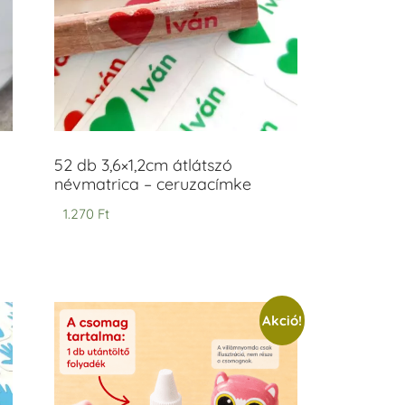
52 db 3,6×1,2cm átlátszó
névmatrica – ceruzacímke
1.270
Ft
Akció!