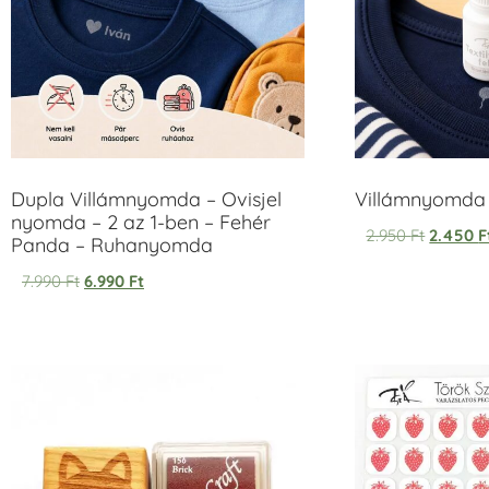
Dupla Villámnyomda – Ovisjel
Villámnyomda u
nyomda – 2 az 1-ben – Fehér
2.950
Ft
2.450
F
Panda – Ruhanyomda
7.990
Ft
6.990
Ft