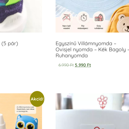
 (5 pár)
Egyszínű Villámnyomda –
Ovisjel nyomda – Kék Bagoly 
Ruhanyomda
6.990
Ft
5.990
Ft
Akció!