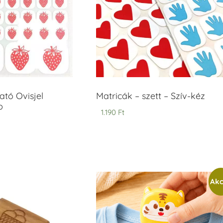
tó Ovisjel
Matricák – szett – Szív-kéz
b
1.190
Ft
Akc