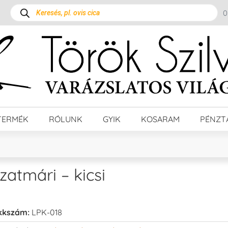
TERMÉK
RÓLUNK
GYIK
KOSARAM
PÉNZT
zatmári – kicsi
kkszám:
LPK-018