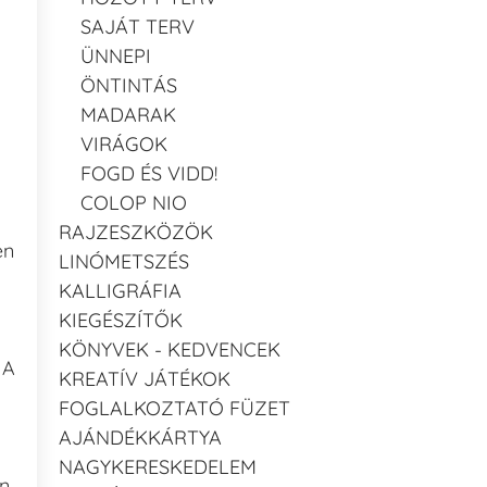
SAJÁT TERV
ÜNNEPI
ÖNTINTÁS
MADARAK
VIRÁGOK
FOGD ÉS VIDD!
COLOP NIO
RAJZESZKÖZÖK
en
LINÓMETSZÉS
KALLIGRÁFIA
KIEGÉSZÍTŐK
KÖNYVEK - KEDVENCEK
 A
KREATÍV JÁTÉKOK
FOGLALKOZTATÓ FÜZET
AJÁNDÉKKÁRTYA
NAGYKERESKEDELEM
an