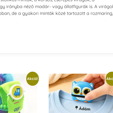
gy irányba néző madár- vagy állatfigurák is. A virágo
jobban, de a gyakori minták közé tartozott a rozmaring,
Akció!
Akc