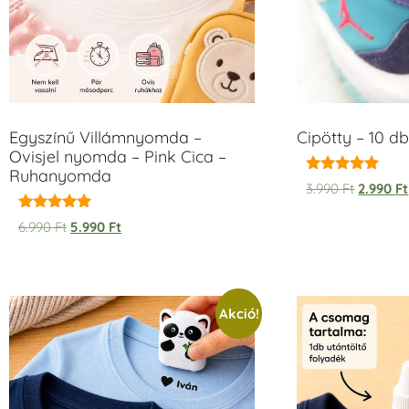
Egyszínű Villámnyomda –
Cipötty – 10 db
Ovisjel nyomda – Pink Cica –
Ruhanyomda
Értékelés:
3.990
Ft
2.990
Ft
5.00
/ 5
Értékelés:
6.990
Ft
5.990
Ft
5.00
/ 5
Akció!