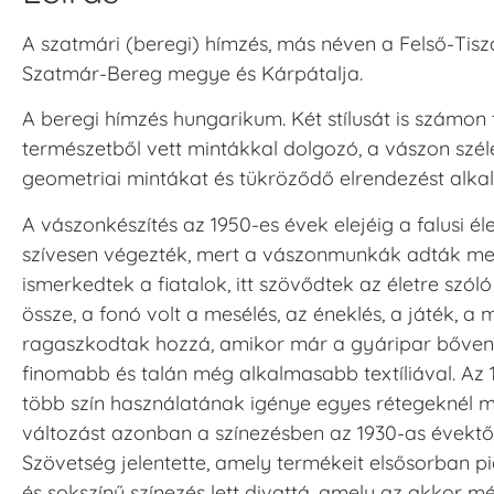
A szatmári (beregi) hímzés, más néven a Felső-Tis
Szatmár-Bereg megye és Kárpátalja.
A beregi hímzés hungarikum. Két stílusát is számon 
természetből vett mintákkal dolgozó, a vászon szélé
geometriai mintákat és tükröződő elrendezést alkalm
A vászonkészítés az 1950-es évek elejéig a falusi é
szívesen végezték, mert a vászonmunkák adták meg
ismerkedtek a fiatalok, itt szövődtek az életre szól
össze, a fonó volt a mesélés, az éneklés, a játék, a
ragaszkodtak hozzá, amikor már a gyáripar bőven e
finomabb és talán még alkalmasabb textíliával. Az 1
több szín használatának igénye egyes rétegeknél m
változást azonban a színezésben az 1930-as évekt
Szövetség jelentette, amely termékeit elsősorban p
és sokszínű színezés lett divattá, amely az akko