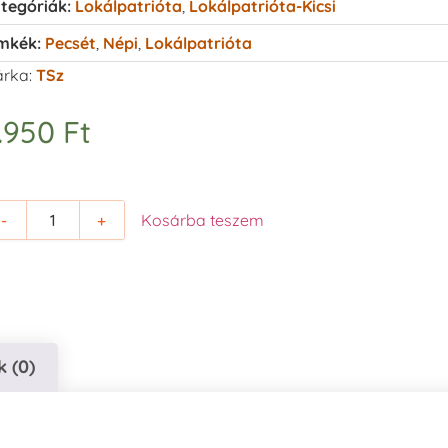
tegóriák:
Lokálpatrióta
,
Lokálpatrióta-Kicsi
mkék:
Pecsét
,
Népi
,
Lokálpatrióta
rka:
TSz
.950
Ft
-
+
Kosárba teszem
 (0)