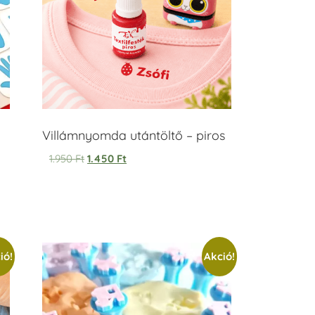
Villámnyomda utántöltő – piros
1.950
Ft
1.450
Ft
ió!
Akció!