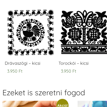
Drávaszögi – kicsi
Torockói – kicsi
3.950
Ft
3.950
Ft
Ezeket is szeretni fogod
Akció!