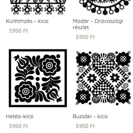
Kunhímzés – kicsi
Madár – Drávaszögi
részlet
3.950
Ft
3.950
Ft
Hetési-kicsi
Buzsáki – kicsi
3.950
Ft
3.950
Ft