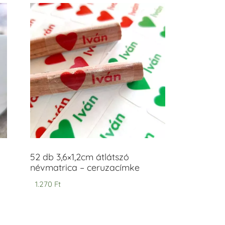
52 db 3,6×1,2cm átlátszó
névmatrica – ceruzacímke
1.270
Ft