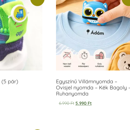
 (5 pár)
Egyszínű Villámnyomda –
Ovisjel nyomda – Kék Bagoly 
Ruhanyomda
6.990
Ft
5.990
Ft