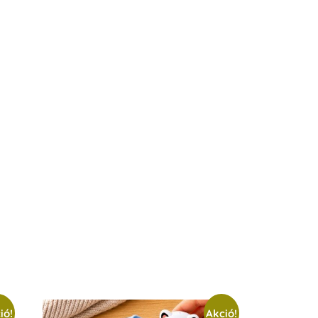
ió!
Akció!