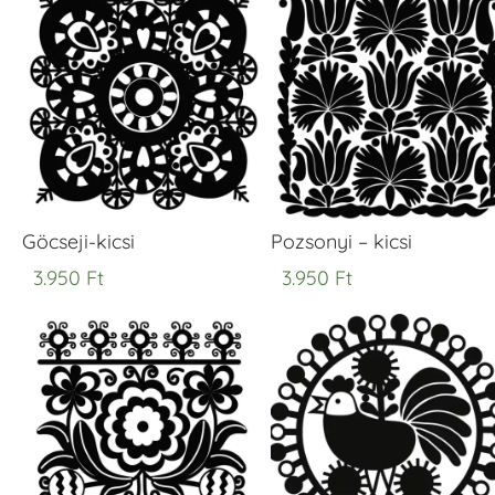
Göcseji-kicsi
Pozsonyi – kicsi
3.950
Ft
3.950
Ft