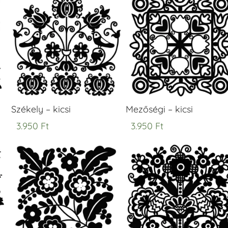
Székely – kicsi
Mezőségi – kicsi
3.950
Ft
3.950
Ft