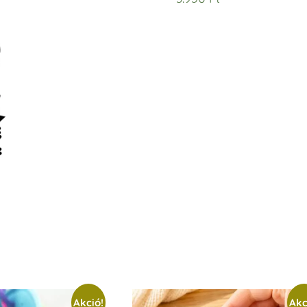
Akció!
Akc