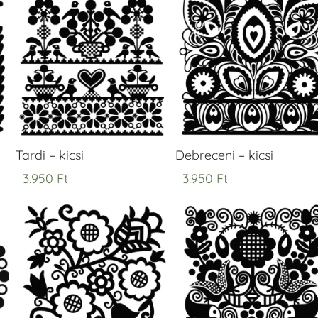
Tardi – kicsi
Debreceni – kicsi
3.950
Ft
3.950
Ft