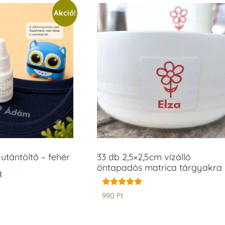
Akció!
tántöltő – fehér
33 db 2,5×2,5cm vízálló
öntapadós matrica tárgyakra
t
Értékelés:
990
Ft
5.00
/ 5