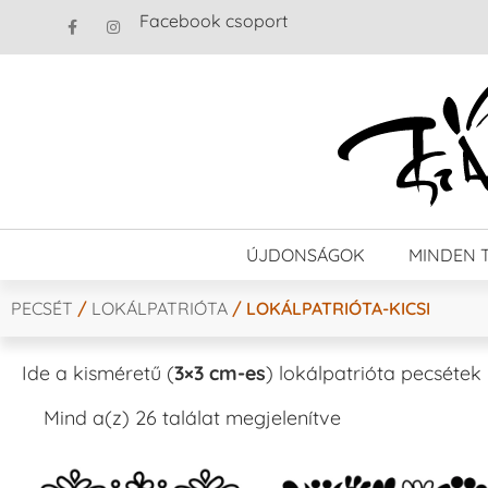
Facebook csoport
ÚJDONSÁGOK
MINDEN 
PECSÉT
/
LOKÁLPATRIÓTA
/ LOKÁLPATRIÓTA-KICSI
Ide a kisméretű (
3×3 cm-es
) lokálpatrióta pecsétek
Mind a(z) 26 találat megjelenítve