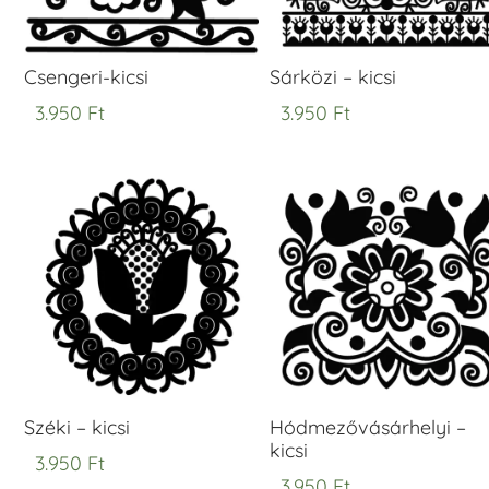
Csengeri-kicsi
Sárközi – kicsi
3.950
Ft
3.950
Ft
Széki – kicsi
Hódmezővásárhelyi –
kicsi
3.950
Ft
3.950
Ft