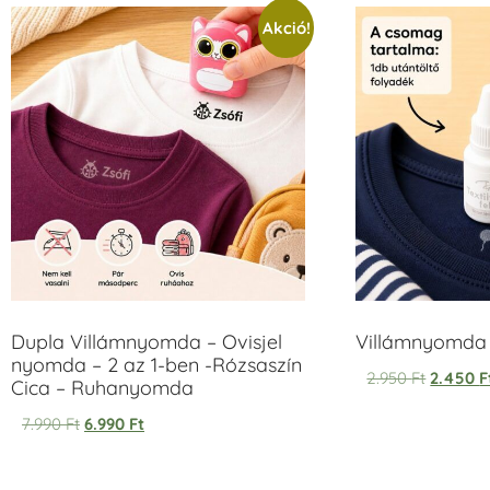
Akció!
Dupla Villámnyomda – Ovisjel
Villámnyomda u
nyomda – 2 az 1-ben -Rózsaszín
2.950
Ft
2.450
F
Cica – Ruhanyomda
7.990
Ft
6.990
Ft