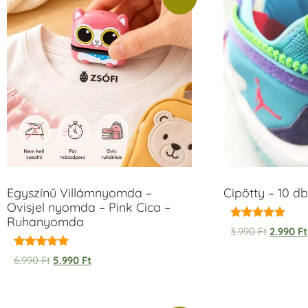
Egyszínű Villámnyomda –
Cipötty – 10 db
Ovisjel nyomda – Pink Cica –
Ruhanyomda
Értékelés:
3.990
Ft
2.990
Ft
5.00
/ 5
Értékelés:
6.990
Ft
5.990
Ft
5.00
/ 5