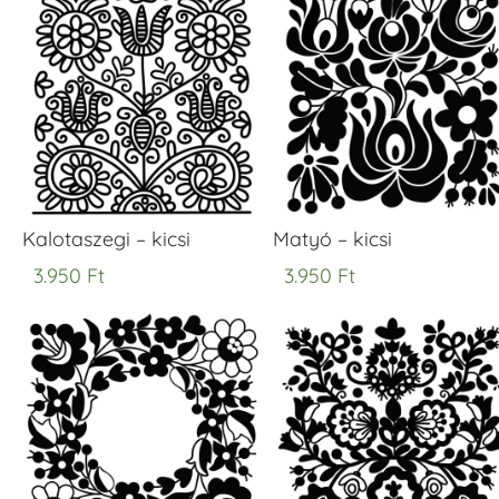
Kalotaszegi – kicsi
Matyó – kicsi
3.950
Ft
3.950
Ft