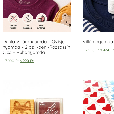
Dupla Villámnyomda – Ovisjel
Villámnyomda u
nyomda – 2 az 1-ben -Rózsaszín
2.950
Ft
2.450
F
Cica – Ruhanyomda
7.990
Ft
6.990
Ft