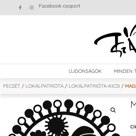
Facebook csoport
ÚJDONSÁGOK
MINDEN 
PECSÉT
/
LOKÁLPATRIÓTA
/
LOKÁLPATRIÓTA-KICSI
/ MAD
M
Ci