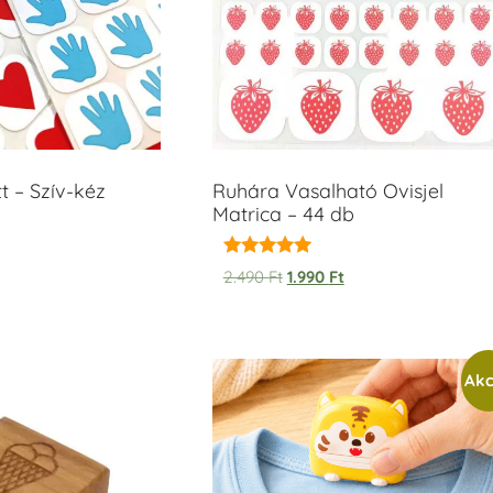
t – Szív-kéz
Ruhára Vasalható Ovisjel
Matrica – 44 db
Értékelés:
2.490
Ft
1.990
Ft
5.00
/ 5
Akc