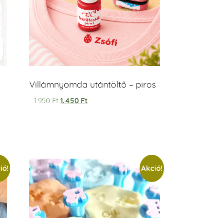
Villámnyomda utántöltő – piros
1.950
Ft
1.450
Ft
ió!
Akció!