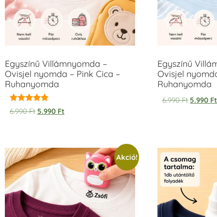
Egyszínű Villámnyomda –
Egyszínű Vill
Ovisjel nyomda – Pink Cica –
Ovisjel nyomd
Ruhanyomda
Ruhanyomda
6.990
Ft
5.990
F
Értékelés:
6.990
Ft
5.990
Ft
5.00
/ 5
Akció!