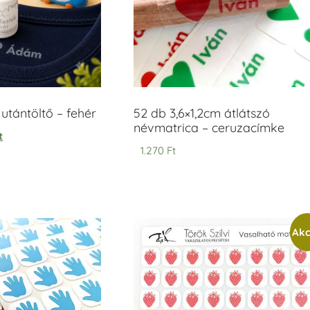
tántöltő – fehér
52 db 3,6×1,2cm átlátszó
névmatrica – ceruzacímke
t
1.270
Ft
Akc