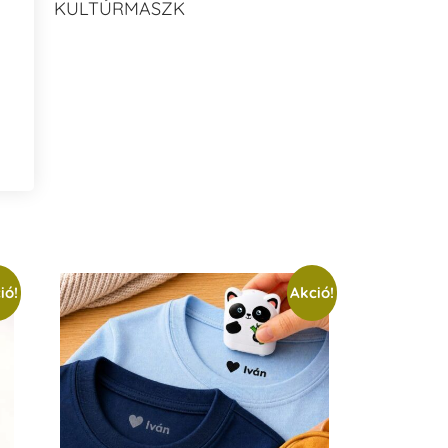
KULTÚRMASZK
ió!
Akció!