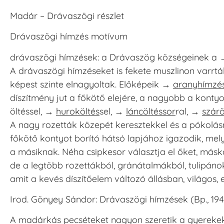
Madár – Drávaszögi részlet
Drávaszögi hímzés motívum
drávaszögi hímzések
: a Drávaszög községeinek a
A drávaszögi hímzéseket is fekete muszlinon varrtá
képest szinte elnagyoltak. Előképeik →
aranyhímzé
díszítmény jut a főkötő elejére, a nagyobb a kontyo
öltéssel, →
huroköltés
sel, →
láncöltéssor
ral, →
szárö
A nagy rozetták közepét keresztekkel és a pókolásra
főkötő kontyot borító hátsó lapjához igazodik, mely
a másiknak. Néha csipkesor választja el őket, másk
de a legtöbb rozettákból, gránátalmákból, tulipáno
amit a kevés díszítőelem változó állásban, világos,
Irod.
Gönyey Sándor: Drávaszögi hímzések (Bp., 194
A madárkás pecséteket nagyon szeretik a gyerekek, 