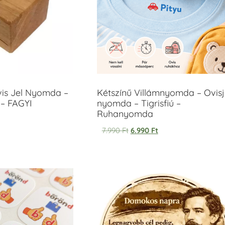
vis Jel Nyomda –
Kétszínű Villámnyomda – Ovisj
– FAGYI
nyomda – Tigrisfiú –
Ruhanyomda
7.990
Ft
6.990
Ft