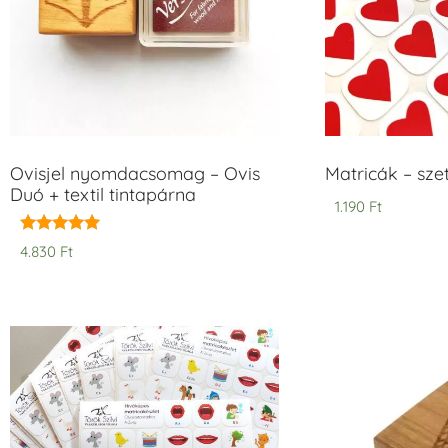
Ovisjel nyomdacsomag – Ovis
Matricák – szet
Duó + textil tintapárna
1.190
Ft
Értékelés:
4.830
Ft
5.00
/ 5