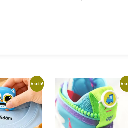
Akció!
Akc