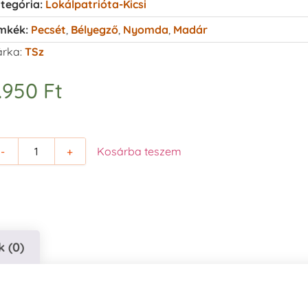
tegória:
Lokálpatrióta-Kicsi
mkék:
Pecsét
,
Bélyegző
,
Nyomda
,
Madár
rka:
TSz
.950
Ft
-
+
Kosárba teszem
 (0)