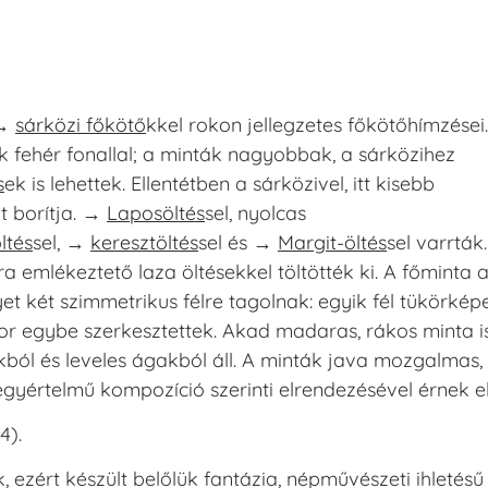
 →
sárközi főkötő
kkel rokon jellegzetes főkötőhímzései.
k fehér fonallal; a minták nagyobbak, a sárközihez
s
ek is lehettek. Ellentétben a sárközivel, itt kisebb
t borítja. →
Laposöltés
sel, nyolcas
ltés
sel, →
keresztöltés
sel és →
Margit-öltés
sel varrták.
 emlékeztető laza öltésekkel töltötték ki. A főminta 
et két szimmetrikus félre tagolnak: egyik fél tükörkép
or egybe szerkesztettek. Akad madaras, rákos minta is
kból és leveles ágakból áll. A minták java mozgalmas,
 egyértelmű kompozíció szerinti elrendezésével érnek el
4)
.
ezért készült belőlük fantázia, népművészeti ihletésű