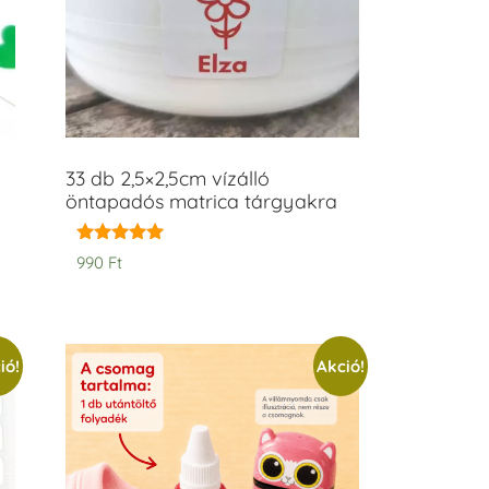
33 db 2,5×2,5cm vízálló
öntapadós matrica tárgyakra
Értékelés:
990
Ft
5.00
/ 5
ió!
Akció!