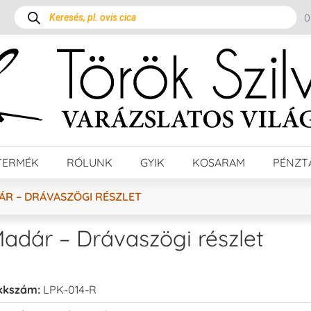
TERMÉK
RÓLUNK
GYIK
KOSARAM
PÉNZT
ÁR – DRÁVASZÖGI RÉSZLET
adár – Drávaszögi részlet
kkszám:
LPK-014-R