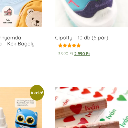
ámnyomda –
Cipötty – 10 db (5 pár)
a – Kék Bagoly –
Értékelés:
3.990
Ft
2.990
Ft
5.00
t
/ 5
Akció!