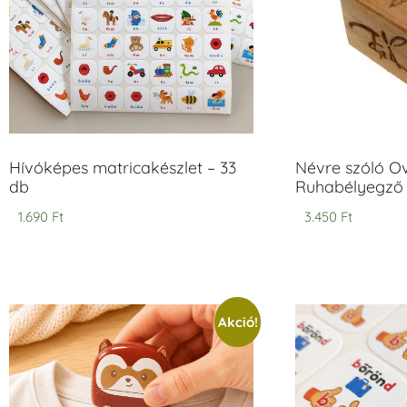
Hívóképes matricakészlet – 33
Névre szóló O
db
Ruhabélyegző 
1.690
Ft
3.450
Ft
Akció!