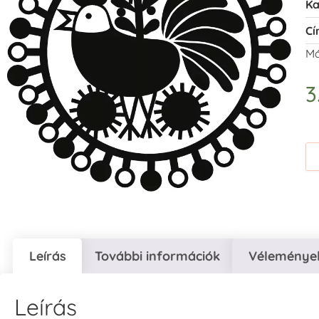
Ka
Cí
Má
3
Leírás
További információk
Vélemények
Leírás