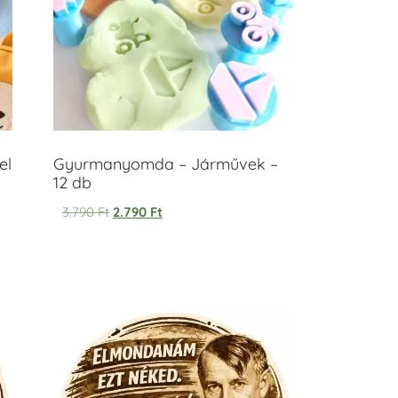
el
Gyurmanyomda – Járművek –
12 db
3.790
Ft
2.790
Ft