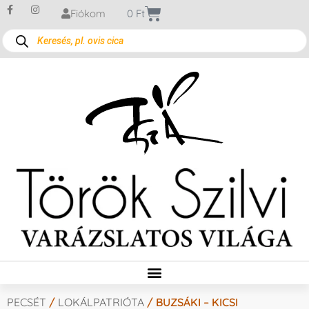
Fiókom
0
Ft
PECSÉT
/
LOKÁLPATRIÓTA
/ BUZSÁKI – KICSI