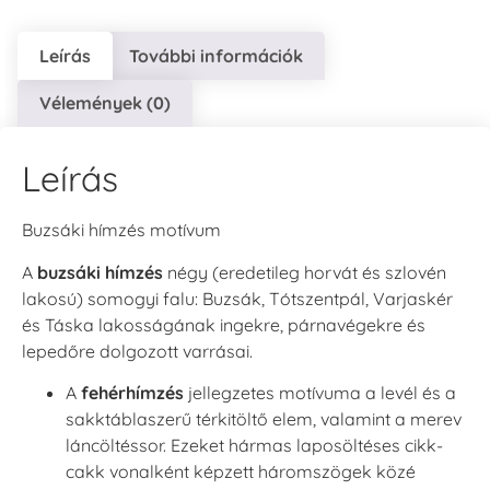
Leírás
További információk
Vélemények (0)
Leírás
Buzsáki hímzés motívum
A
buzsáki hímzés
négy (eredetileg horvát és szlovén
lakosú) somogyi falu: Buzsák, Tótszentpál, Varjaskér
és Táska lakosságának ingekre, párnavégekre és
lepedőre dolgozott varrásai.
A
fehérhímzés
jellegzetes motívuma a levél és a
sakktáblaszerű térkitöltő elem, valamint a merev
láncöltéssor. Ezeket hármas laposöltéses cikk-
cakk vonalként képzett háromszögek közé