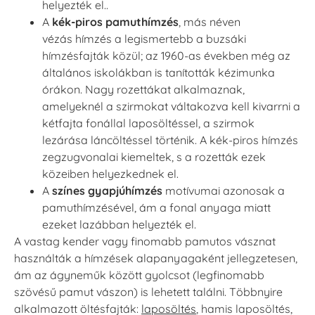
helyezték el..
A
kék-piros pamuthímzés
, más néven
vézás
hímzés a legismertebb a buzsáki
hímzésfajták közül; az 1960-as években még az
általános iskolákban is tanították kézimunka
órákon. Nagy rozettákat alkalmaznak,
amelyeknél a szirmokat váltakozva kell kivarrni a
kétfajta fonállal laposöltéssel, a szirmok
lezárása láncöltéssel történik. A kék-piros hímzés
zegzugvonalai kiemeltek, s a rozetták ezek
közeiben helyezkednek el.
A
színes gyapjúhímzés
motívumai azonosak a
pamuthímzésével, ám a fonal anyaga miatt
ezeket lazábban helyezték el.
A vastag kender vagy finomabb pamutos vásznat
használták a hímzések alapanyagaként jellegzetesen,
ám az ágyneműk között gyolcsot (legfinomabb
szövésű pamut vászon) is lehetett találni. Többnyire
alkalmazott öltésfajták:
laposöltés
, hamis laposöltés,