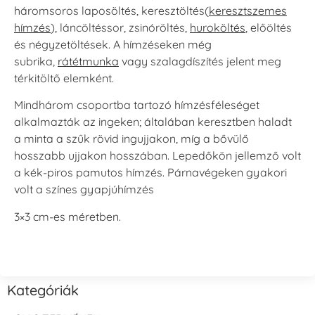
háromsoros laposöltés, keresztöltés(
keresztszemes
hímzés
), láncöltéssor, zsinóröltés,
huroköltés
, előöltés
és négyzetöltések. A hímzéseken még
subrika,
rátétmunka
vagy szalagdíszítés jelent meg
térkitöltő elemként.
Mindhárom csoportba tartozó hímzésféleséget
alkalmazták az ingeken; általában keresztben haladt
a minta a szűk rövid ingujjakon, míg a bővülő
hosszabb ujjakon hosszában. Lepedőkön jellemző volt
a kék-piros pamutos hímzés. Párnavégeken gyakori
volt a színes gyapjúhímzés
3×3 cm-es méretben.
Kategóriák