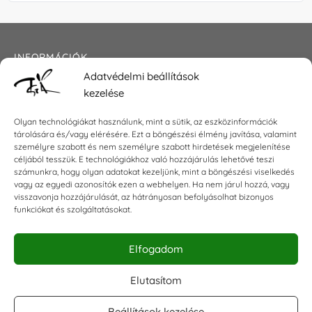
INFORMÁCIÓK
Adatvédelmi beállítások
Általános szerződési feltételek
kezelése
Adatkezelési tájékoztató
Impresszum
Olyan technológiákat használunk, mint a sütik, az eszközinformációk
tárolására és/vagy elérésére. Ezt a böngészési élmény javítása, valamint
személyre szabott és nem személyre szabott hirdetések megjelenítése
céljából tesszük. E technológiákhoz való hozzájárulás lehetővé teszi
KAPCSOLAT
számunkra, hogy olyan adatokat kezeljünk, mint a böngészési viselkedés
vagy az egyedi azonosítók ezen a webhelyen. Ha nem járul hozzá, vagy
visszavonja hozzájárulását, az hátrányosan befolyásolhat bizonyos
E-mail:
shop@torokszilvi.com
funkciókat és szolgáltatásokat.
Telefon: +36 30 6767872
Elfogadom
KÖZÖSSÉGI
Elutasítom
Beállítások kezelése