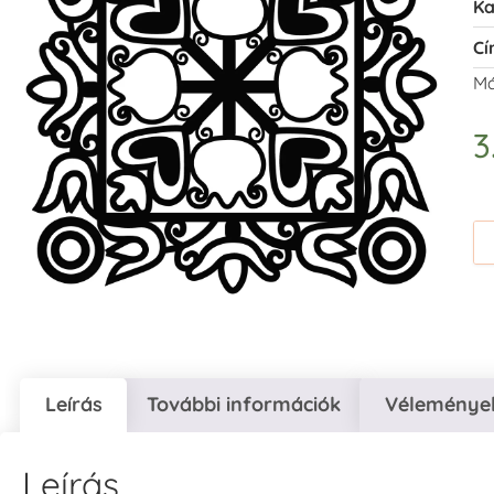
Ka
Cí
Má
3
Leírás
További információk
Vélemények
Leírás