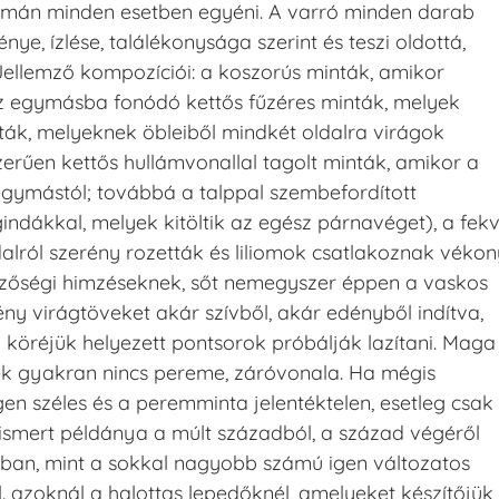
ormán minden esetben egyéni. A varró minden darab
ye, ízlése, találékonysága szerint és teszi oldottá,
ellemző kompozíciói: a koszorús minták, amikor
az egymásba fonódó kettős fűzéres minták, melyek
ák, melyeknek öbleiből mindkét oldalra virágok
zerűen kettős hullámvonallal tagolt minták, amikor a
gymástól; továbbá a talppal szembefordított
ndákkal, melyek kitöltik az egész párnavéget), a fek
dalról szerény rozetták és liliomok csatlakoznak vékon
ezőségi himzéseknek, sőt nemegyszer éppen a vaskos
ény virágtöveket akár szívből, akár edényből indítva,
öréjük helyezett pontsorok próbálják lazítani. Maga
ek gyakran nincs pereme, záróvonala. Ha mégis
n széles és a peremminta jelentéktelen, esetleg csak
ismert példánya a múlt századból, a század végéről
ában, mint a sokkal nagyobb számú igen változatos
pl. azoknál a halottas lepedőknél, amelyeket készítőjük