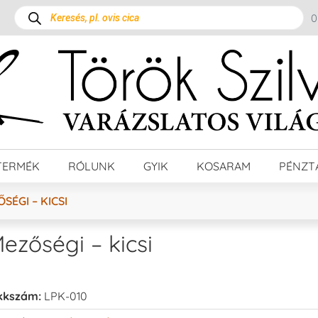
TERMÉK
RÓLUNK
GYIK
KOSARAM
PÉNZT
SÉGI – KICSI
ezőségi – kicsi
kkszám:
LPK-010