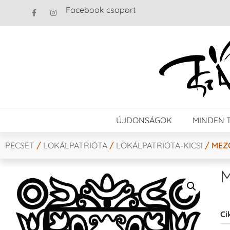
Facebook csoport
ÚJDONSÁGOK
MINDEN 
PECSÉT
/
LOKÁLPATRIÓTA
/
LOKÁLPATRIÓTA-KICSI
/ MEZŐ
M
Ci