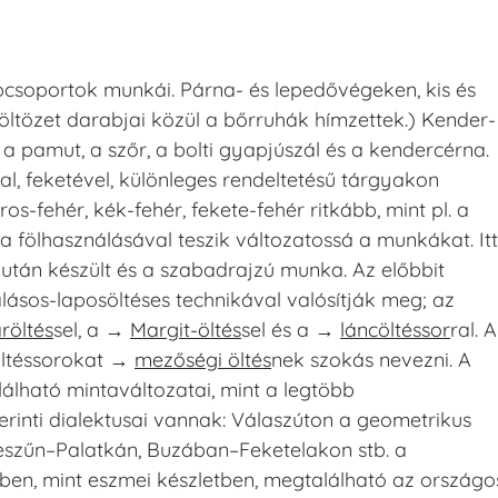
csoportok munkái. Párna- és lepedővégeken, kis és
öltözet darabjai közül a bőrruhák hímzettek.) Kender-
 pamut, a szőr, a bolti gyapjúszál és a kendercérna.
al, feketével, különleges rendeltetésű tárgyakon
ros-fehér, kék-fehér, fekete-fehér ritkább, mint pl. a
a fölhasználásával teszik változatossá a munkákat. Itt
után készült és a szabadrajzú munka. Az előbbit
lásos-laposöltéses technikával valósítják meg; az
röltés
sel, a →
Margit-öltés
sel és a →
láncöltéssor
ral. A
-öltéssorokat →
mezőségi öltés
nek szokás nevezni. A
álható mintaváltozatai, mint a legtöbb
erinti dialektusai vannak: Válaszúton a geometrikus
eszűn–Palatkán, Buzában–Feketelakon stb. a
kben, mint eszmei készletben, megtalálható az országo