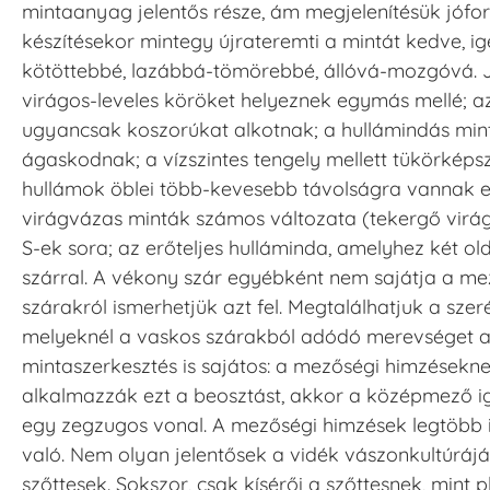
mintaanyag jelentős része, ám megjelenítésük jóf
készítésekor mintegy újrateremti a mintát kedve, igén
kötöttebbé, lazábbá-tömörebbé, állóvá-mozgóvá. J
virágos-leveles köröket helyeznek egymás mellé; 
ugyancsak koszorúkat alkotnak; a hullámindás mint
ágaskodnak; a vízszintes tengely mellett tükörképs
hullámok öblei több-kevesebb távolságra vannak e
virágvázas minták számos változata (tekergő virági
S-ek sora; az erőteljes hulláminda, amelyhez két ol
szárral. A vékony szár egyébként nem sajátja a m
szárakról ismerhetjük azt fel. Megtalálhatjuk a szer
melyeknél a vaskos szárakból adódó merevséget a k
mintaszerkesztés is sajátos: a mezőségi himzésekn
alkalmazzák ezt a beosztást, akkor a középmező ige
egy zegzugos vonal. A mezőségi himzések legtöbb 
való. Nem olyan jelentősek a vidék vászonkultúráj
szőttesek. Sokszor, csak kísérői a szőttesnek, mint 