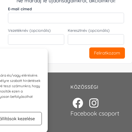
Ne maradj le újdonságainkról, akcióinkról!
E-mail címed
Vezetéknév (opcionális)
Keresztnév (opcionális)
Feliratkozom
sára és/vagy elérésére.
élyre szabott hirdetések
ővé teszi számunkra, hogy
T
KÖZÖSSÉGI
nosítók ezen a
nyosan befolyásolhat
p@torokszilvi.com
6 30 6767872
Facebook csoport
állítások kezelése