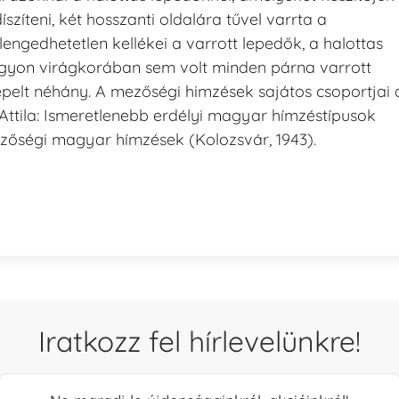
zíteni, két hosszanti oldalára tűvel varrta a
engedhetetlen kellékei a varrott lepedők, a halottas
tt ágyon virágkorában sem volt minden párna varrott
repelt néhány. A mezőségi himzések sajátos csoportjai 
 Attila: Ismeretlenebb erdélyi magyar hímzéstípusok
 Mezőségi magyar hímzések (Kolozsvár, 1943).
Iratkozz fel hírlevelünkre!