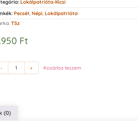
tegória:
Lokálpatrióta-Kicsi
mkék:
Pecsét
,
Népi
,
Lokálpatrióta
rka:
TSz
.950
Ft
-
+
Kosárba teszem
 (0)