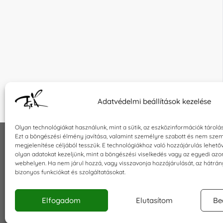
Adatvédelmi beállítások kezelése
Olyan technológiákat használunk, mint a sütik, az eszközinformációk tárolá
Ezt a böngészési élmény javítása, valamint személyre szabott és nem szem
megjelenítése céljából tesszük. E technológiákhoz való hozzájárulás lehet
INFORMÁCIÓK
KAPCSOLA
olyan adatokat kezeljünk, mint a böngészési viselkedés vagy az egyedi azo
webhelyen. Ha nem járul hozzá, vagy visszavonja hozzájárulását, az hátrá
Általános szerződési feltételek
E-mail:
sho
bizonyos funkciókat és szolgáltatásokat.
Adatkezelési tájékoztató
Telefon: +3
Impresszum
Elfogadom
Elutasítom
Be