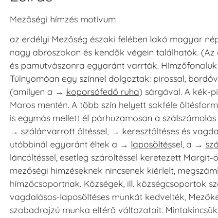
Mezőségi hímzés motívum
az erdélyi Mezőség északi felében lakó magyar nép
nagy abroszokon és kendők végein találhatók. (Az 
és pamutvászonra egyaránt varrták. Hímzőfonaluk a
Túlnyomóan egy színnel dolgoztak: pirossal, bordóv
(amilyen a →
koporsófedő ruha
) sárgával. A kék-pi
Maros mentén. A több szín helyett sokféle öltésform
is egymás mellett él párhuzamosan a szálszámolás 
→
szálánvarrott öltés
sel, →
keresztöltés
es és vagda
utóbbinál egyaránt éltek a →
laposöltés
sel, a →
szá
láncöltéssel, esetleg száröltéssel keretezett Margit
mezőségi himzéseknek nincsenek kiérlelt, megszáml
hímzőcsoportnak. Községek, ill. községcsoportok sz
vagdalásos-laposöltéses munkát kedvelték, Mezők
szabadrajzú munka eltérő változatait. Mintakincsü