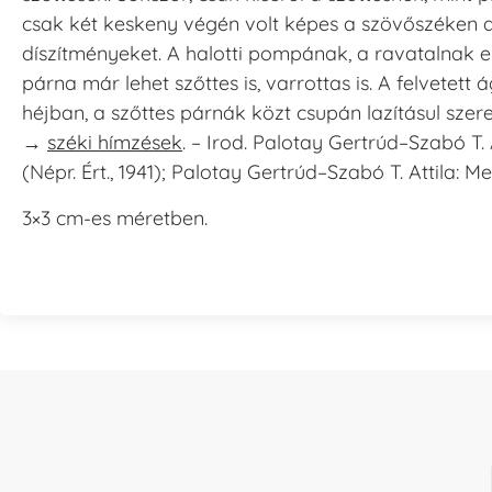
csak két keskeny végén volt képes a szövőszéken dís
díszítményeket. A halotti pompának, a ravatalnak el
párna már lehet szőttes is, varrottas is. A felvete
héjban, a szőttes párnák közt csupán lazításul sze
→
széki hímzések
. – Irod. Palotay Gertrúd–Szabó T.
(Népr. Ért., 1941); Palotay Gertrúd–Szabó T. Attila:
3×3 cm-es méretben.