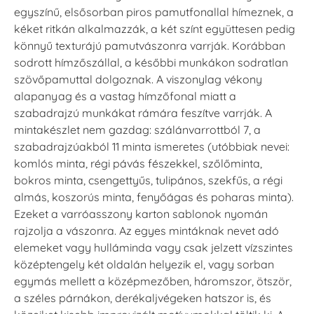
egyszínű, elsősorban piros pamutfonallal hímeznek, a
kéket ritkán alkalmazzák, a két színt együttesen pedig
könnyű texturájú pamutvászonra varrják. Korábban
sodrott hímzőszállal, a későbbi munkákon sodratlan
szövőpamuttal dolgoznak. A viszonylag vékony
alapanyag és a vastag hímzőfonal miatt a
szabadrajzú munkákat rámára feszítve varrják. A
mintakészlet nem gazdag: szálánvarrottból 7, a
szabadrajzúakból 11 minta ismeretes (utóbbiak nevei:
komlós minta, régi pávás fészekkel, szőlőminta,
bokros minta, csengettyűs, tulipános, szekfűs, a régi
almás, koszorús minta, fenyőágas és poharas minta).
Ezeket a varróasszony karton sablonok nyomán
rajzolja a vászonra. Az egyes mintáknak nevet adó
elemeket vagy hulláminda vagy csak jelzett vízszintes
középtengely két oldalán helyezik el, vagy sorban
egymás mellett a középmezőben, háromszor, ötször,
a széles párnákon, derékaljvégeken hatszor is, és