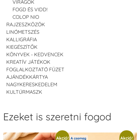
VIRÁGOK
FOGD ÉS VIDD!
COLOP NIO
RAJZESZKÖZÖK
LINÓMETSZÉS
KALLIGRÁFIA
KIEGÉSZÍTŐK
KÖNYVEK - KEDVENCEK
KREATÍV JÁTÉKOK
FOGLALKOZTATÓ FÜZET
AJÁNDÉKKÁRTYA
NAGYKERESKEDELEM
KULTÚRMASZK
Ezeket is szeretni fogod
Akció!
Akció!