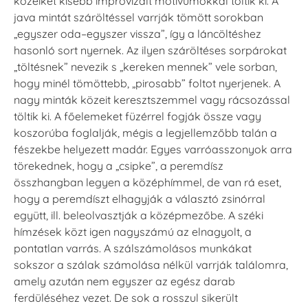
közeiket kisebb improvizált motívumokkal töltik ki. A
java mintát száröltéssel varrják tömött sorokban
„egyszer oda–egyszer vissza”, így a láncöltéshez
hasonló sort nyernek. Az ilyen száröltéses sorpárokat
„töltésnek” nevezik s „kereken mennek” vele sorban,
hogy minél tömöttebb, „pirosabb” foltot nyerjenek. A
nagy minták közeit keresztszemmel vagy rácsozással
töltik ki. A főelemeket füzérrel fogják össze vagy
koszorúba foglalják, mégis a legjellemzőbb talán a
fészekbe helyezett madár. Egyes varróasszonyok arra
törekednek, hogy a „csipke”, a peremdísz
összhangban legyen a középhímmel, de van rá eset,
hogy a peremdíszt elhagyják a választó zsinórral
együtt, ill. beleolvasztják a középmezőbe. A széki
hímzések közt igen nagyszámú az elnagyolt, a
pontatlan varrás. A szálszámolásos munkákat
sokszor a szálak számolása nélkül varrják találomra,
amely azután nem egyszer az egész darab
ferdüléséhez vezet. De sok a rosszul sikerült