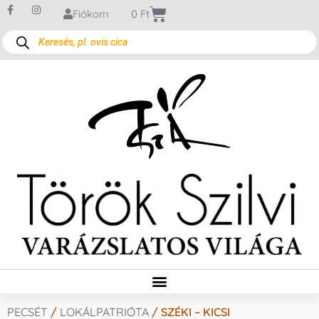
Fiókom
0
Ft
PECSÉT
/
LOKÁLPATRIÓTA
/ SZÉKI – KICSI