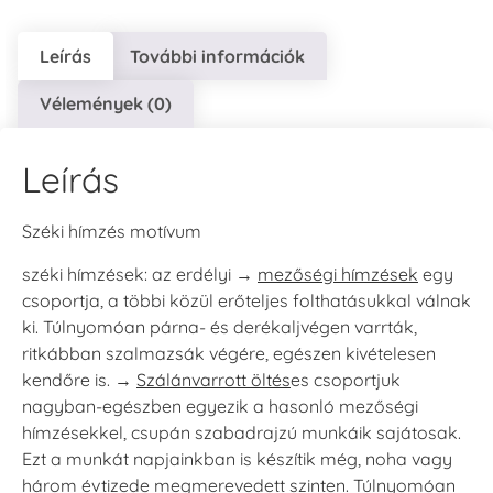
Leírás
További információk
Vélemények (0)
Leírás
Széki hímzés motívum
széki hímzések
: az erdélyi →
mezőségi hímzések
egy
csoportja, a többi közül erőteljes folthatásukkal válnak
ki. Túlnyomóan párna- és derékaljvégen varrták,
ritkábban szalmazsák végére, egészen kivételesen
kendőre is. →
Szálánvarrott öltés
es csoportjuk
nagyban-egészben egyezik a hasonló mezőségi
hímzésekkel, csupán szabadrajzú munkáik sajátosak.
Ezt a munkát napjainkban is készítik még, noha vagy
három évtizede megmerevedett szinten. Túlnyomóan