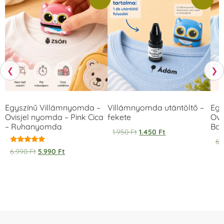
❮
❯
Egyszínű Villámnyomda –
Villámnyomda utántöltő –
Egy
Ovisjel nyomda – Pink Cica
fekete
Ovi
– Ruhanyomda
Bag
1.950
Ft
1.450
Ft
6.
Értékelés:
6.990
Ft
5.990
Ft
5.00
/ 5