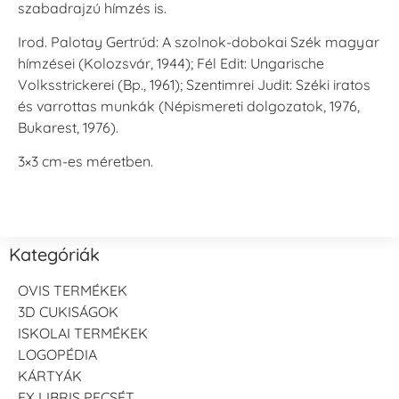
szabadrajzú hímzés is.
Irod.
Palotay Gertrúd: A szolnok-dobokai Szék magyar
hímzései (Kolozsvár, 1944)
;
Fél Edit: Ungarische
Volksstrickerei (Bp., 1961)
;
Szentimrei Judit: Széki iratos
és varrottas munkák (Népismereti dolgozatok, 1976,
Bukarest, 1976)
.
3×3 cm-es méretben.
Kategóriák
OVIS TERMÉKEK
3D CUKISÁGOK
ISKOLAI TERMÉKEK
LOGOPÉDIA
KÁRTYÁK
EX LIBRIS PECSÉT