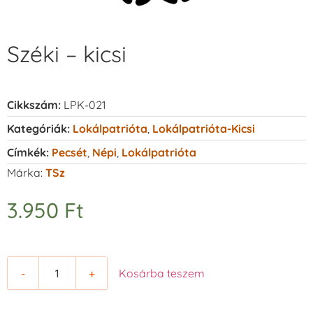
Széki – kicsi
Cikkszám:
LPK-021
Kategóriák:
Lokálpatrióta
,
Lokálpatrióta-Kicsi
Címkék:
Pecsét
,
Népi
,
Lokálpatrióta
Márka:
TSz
3.950
Ft
-
+
Kosárba teszem