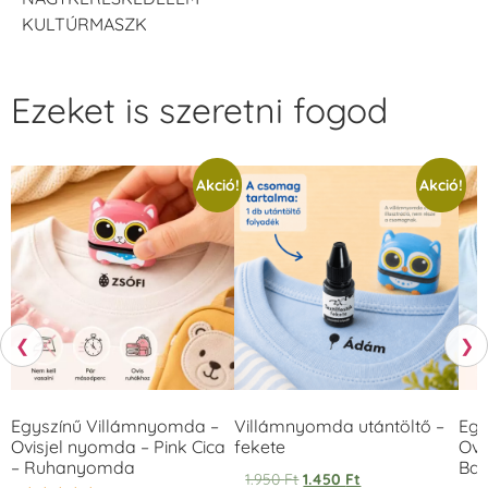
KULTÚRMASZK
Ezeket is szeretni fogod
Akció!
Akció!
❮
❯
Egyszínű Villámnyomda –
Villámnyomda utántöltő –
Egy
Ovisjel nyomda – Pink Cica
fekete
Ovi
– Ruhanyomda
Bag
1.950
Ft
1.450
Ft