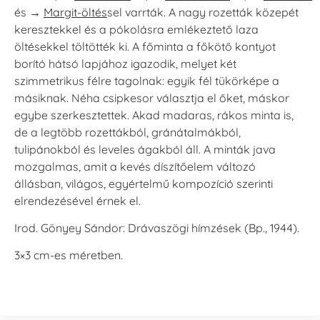
és →
Margit-öltés
sel varrták. A nagy rozetták közepét
keresztekkel és a pókolásra emlékeztető laza
öltésekkel töltötték ki. A főminta a főkötő kontyot
borító hátsó lapjához igazodik, melyet két
szimmetrikus félre tagolnak: egyik fél tükörképe a
másiknak. Néha csipkesor választja el őket, máskor
egybe szerkesztettek. Akad madaras, rákos minta is,
de a legtöbb rozettákból, gránátalmákból,
tulipánokból és leveles ágakból áll. A minták java
mozgalmas, amit a kevés díszítőelem változó
állásban, világos, egyértelmű kompozíció szerinti
elrendezésével érnek el.
Irod.
Gönyey Sándor: Drávaszögi hímzések (Bp., 1944)
.
3×3 cm-es méretben.