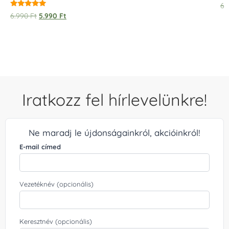
6.
Értékelés:
6.990
Ft
5.990
Ft
5.00
/ 5
Iratkozz fel hírlevelünkre!
Ne maradj le újdonságainkról, akcióinkról!
E-mail címed
Vezetéknév (opcionális)
Keresztnév (opcionális)