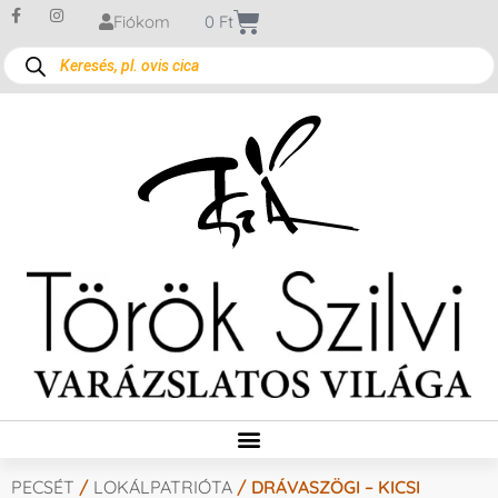
Fiókom
0
Ft
PECSÉT
/
LOKÁLPATRIÓTA
/ DRÁVASZÖGI – KICSI