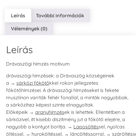
Leírás
További információk
Vélemények (0)
Leírás
Drávaszögi hímzés motívum
drávaszögi hímzések
: a Drávaszög községeinek
a →
sárközi főkötő
kkel rokon jellegzetes
főkötőhímzései. A drávaszögi hímzéseket is fekete
muszlinon varrták fehér fonallal; a minták nagyobbak,
a sárközihez képest szinte elnagyoltak.
Előképeik →
aranyhímzés
ek is lehettek. Ellentétben a
sárközivel, itt kisebb díszítmény jut a főkötő elejére, a
nagyobb a kontyot borítja. →
Laposöltés
sel, nyolcas
öltéssel, →
huroköltés
sel, →
láncöltéssor
ral, →
száröltés
s