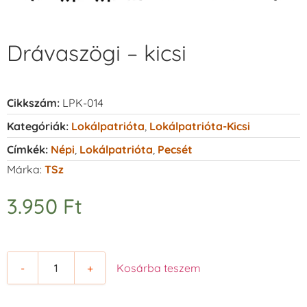
Drávaszögi – kicsi
Cikkszám:
LPK-014
Kategóriák:
Lokálpatrióta
,
Lokálpatrióta-Kicsi
Címkék:
Népi
,
Lokálpatrióta
,
Pecsét
Márka:
TSz
3.950
Ft
-
+
Kosárba teszem