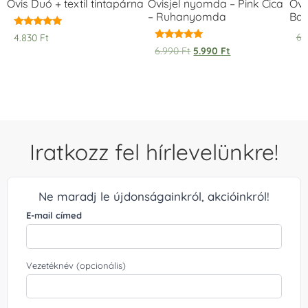
Ovis Duó + textil tintapárna
Ovisjel nyomda – Pink Cica
Ovi
– Ruhanyomda
Bag
Értékelés:
6.
4.830
Ft
5.00
Értékelés:
6.990
Ft
5.990
Ft
/ 5
5.00
/ 5
Iratkozz fel hírlevelünkre!
Ne maradj le újdonságainkról, akcióinkról!
E-mail címed
Vezetéknév (opcionális)