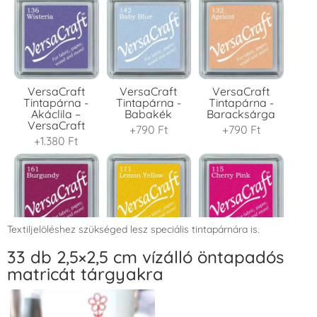
VersaCraft
VersaCraft
VersaCraft
Tintapárna -
Tintapárna -
Tintapárna -
Akáclila –
Babakék
Baracksárga
VersaCraft
+790 Ft
+790 Ft
+1.380 Ft
Textiljelöléshez szükséged lesz speciális tintapárnára is.
VersaCraft
VersaCraft
VersaCraft
33 db 2,5×2,5 cm vízálló öntapadós
Tintapárna -
Tintapárna -
Tintapárna -
matricát tárgyakra
Bordó
Citromsárga
Cseresznyeszín
+1.380 Ft
+1.380 Ft
+790 Ft