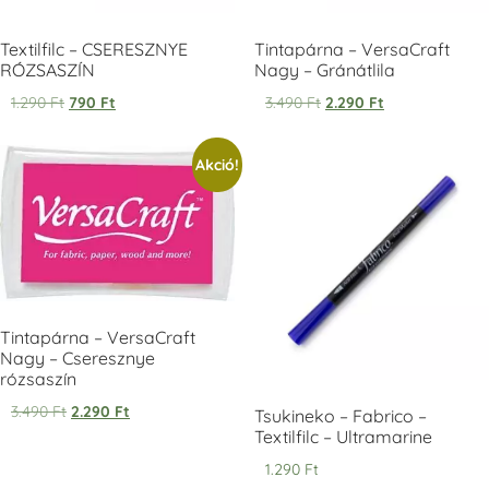
Textilfilc – CSERESZNYE
Tintapárna – VersaCraft
RÓZSASZÍN
Nagy – Gránátlila
1.290
Ft
790
Ft
3.490
Ft
2.290
Ft
Tsukineko -
Tsukineko -
Tsukineko -
Akció!
VersaCraft
VersaCraft
VersaCraft
Tintapárna -
Tintapárna -
Tintapárna -
Starry Night -
Stone -
Wasabi
csillagos éjkék
kőszürke
+1.380 Ft
+1.380 Ft
+1.380 Ft
Tintapárna – VersaCraft
Nagy – Cseresznye
rózsaszín
3.490
Ft
2.290
Ft
VersaCraft
VersaCraft
VersaCraft
Tsukineko – Fabrico –
Tintapárna -
Tintapárna -
Tintapárna -
Textilfilc – Ultramarine
Éjkék
Ködszürke
Középkék
1.290
Ft
+1.380 Ft
+1.380 Ft
+790 Ft