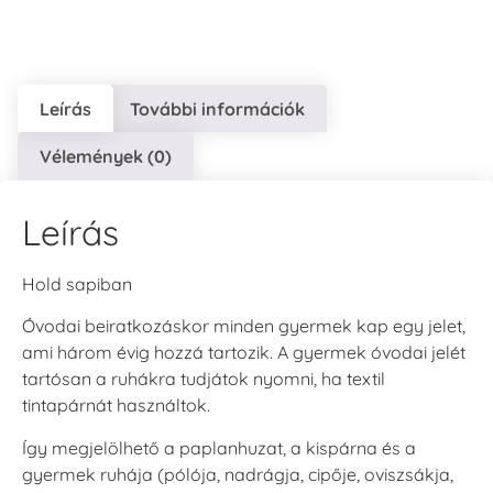
Leírás
További információk
VersaCraft
VersaCraft
VersaCraft
Vélemények (0)
Tintapárna - Lila
Tintapárna -
Tintapárna -
Mentazöld
Rágógumi
+790 Ft
rózsaszín
+1.380 Ft
Leírás
+790 Ft
Hold sapiban
Óvodai beiratkozáskor minden gyermek kap egy jelet,
ami három évig hozzá tartozik. A gyermek óvodai jelét
tartósan a ruhákra tudjátok nyomni, ha textil
VersaCraft
VersaCraft
tintapárnát használtok.
Tintapárna -
Tintapárna -
Hidegszürke -
Vízkék
Így megjelölhető a paplanhuzat, a kispárna és a
VersaCraft
+790 Ft
gyermek ruhája (pólója, nadrágja, cipője, oviszsákja,
+1.380 Ft