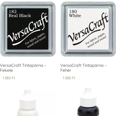
Tsukineko -
Tsukineko -
Tsukineko -
VersaCraft
VersaCraft
VersaCraft
Tintapárna -
Tintapárna -
Tintapárna -
Cherry Red -
Clover -
Cocoa -
Cseresznye
Lóherezöld
kakaóbarna
piros
+1.380 Ft
+1.380 Ft
+1.380 Ft
VersaCraft Tintapárna –
VersaCraft Tintapárna –
Fekete
Fehér
1.380
Ft
1.380
Ft
Tsukineko -
Tsukineko -
Tsukineko -
VersaCraft
VersaCraft
VersaCraft
Tintapárna -
Tintapárna -
Tintapárna -
Denim -
Espresso
Moss -
farmerkék
Mohazöld
+1.380 Ft
+1.380 Ft
+1.380 Ft