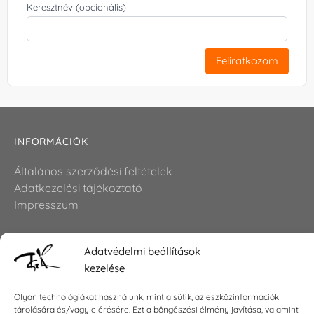
Keresztnév (opcionális)
Feliratkozom
INFORMÁCIÓK
Általános szerződési feltételek
Adatkezelési tájékoztató
Impresszum
Adatvédelmi beállítások
KAPCSOLAT
kezelése
E-mail:
shop@torokszilvi.com
Olyan technológiákat használunk, mint a sütik, az eszközinformációk
Telefon: +36 30 6767872
tárolására és/vagy elérésére. Ezt a böngészési élmény javítása, valamint