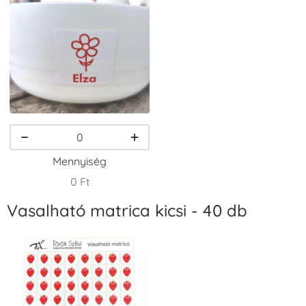
VersaCraft
VersaCraft
VersaCraft
Tintapárna -
Tintapárna -
Tintapárna -
Csokibarna
Erdőzöld
Fehér
+1.380 Ft
+790 Ft
+1.380 Ft
Mennyiség
0 Ft
Vasalható matrica kicsi - 40 db
VersaCraft
VersaCraft
VersaCraft
Tintapárna -
Tintapárna -
Tintapárna -
Fekete
Fenyőzöld
Gránátalma
+1.380 Ft
+1.380 Ft
+790 Ft