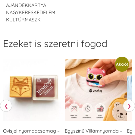
AJÁNDÉKKÁRTYA
NAGYKERESKEDELEM
KULTÚRMASZK
Ezeket is szeretni fogod
Akció!
❮
❯
Ovisjel nyomdacsomag –
Egyszínű Villámnyomda –
Egy