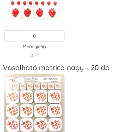
VersaCraft
VersaCraft
VersaCraft
Tintapárna -
Tintapárna -
Tintapárna -
Homokbarna
Kiwizöld
Narancssárga
+1.380 Ft
+1.380 Ft
+1.380 Ft
Mennyiség
0 Ft
Vasalható matrica nagy - 20 db
VersaCraft
VersaCraft
VersaCraft
Tintapárna -
Tintapárna -
Tintapárna -
Orgonalila
Pipacspiros
Rózsaszín
+1.380 Ft
+1.380 Ft
+790 Ft