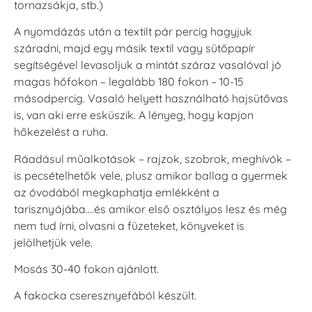
tornazsákja, stb.)
A nyomdázás után a textilt pár percig hagyjuk
száradni, majd egy másik textil vagy sütőpapír
segítségével levasoljuk a mintát száraz vasalóval jó
magas hőfokon – legalább 180 fokon – 10-15
másodpercig. Vasaló helyett használható hajsütővas
is, van aki erre esküszik. A lényeg, hogy kapjon
hőkezelést a ruha.
Ráadásul műalkotások – rajzok, szobrok, meghívók –
is pecsételhetők vele, plusz amikor ballag a gyermek
az óvodából megkaphatja emlékként a
tarisznyájába….és amikor első osztályos lesz és még
nem tud írni, olvasni a füzeteket, könyveket is
jelölhetjük vele.
Mosás 30-40 fokon ajánlott.
A fakocka cseresznyefából készült.