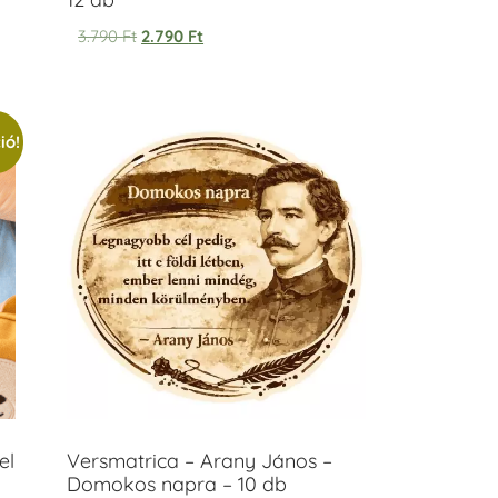
3.790
Ft
2.790
Ft
ió!
el
Versmatrica – Arany János –
Domokos napra – 10 db