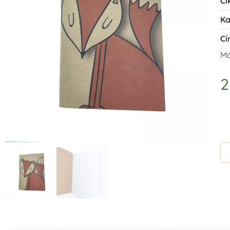
Ci
Ka
Cí
Má