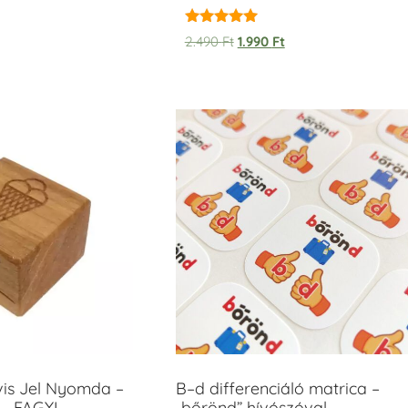
Értékelés:
2.490
Ft
1.990
Ft
5.00
/ 5
vis Jel Nyomda –
B–d differenciáló matrica –
– FAGYI
„bőrönd” hívószóval