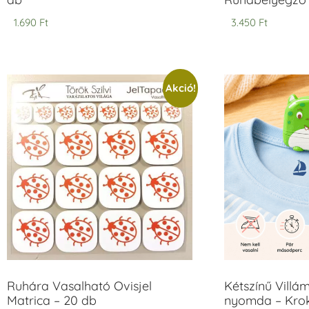
1.690
Ft
3.450
Ft
Akció!
Ruhára Vasalható Ovisjel
Kétszínű Villá
Matrica – 20 db
nyomda – Krok