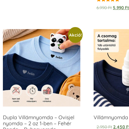
Értékelés:
6.990
Ft
5.990
F
5.00
/ 5
Akció!
Dupla Villámnyomda – Ovisjel
Villámnyomda u
nyomda – 2 az 1-ben – Fehér
2.950
Ft
2.450
F