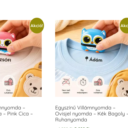
Akció!
Akc
ámnyomda –
Egyszínű Villámnyomda –
 – Pink Cica –
Ovisjel nyomda – Kék Bagoly 
Ruhanyomda