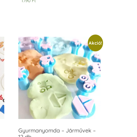
1.190
Ft
Akció!
Gyurmanyomda – Járművek –
12 db