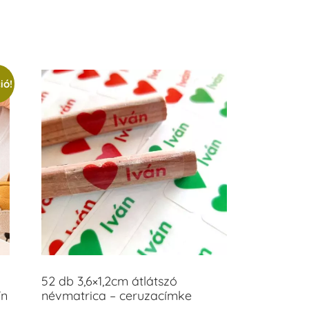
/ 5
ió!
52 db 3,6×1,2cm átlátszó
ín
névmatrica – ceruzacímke