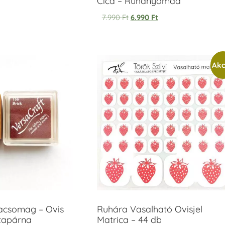
Cica – Ruhanyomda
7.990
Ft
6.990
Ft
Akc
acsomag – Ovis
Ruhára Vasalható Ovisjel
ntapárna
Matrica – 44 db