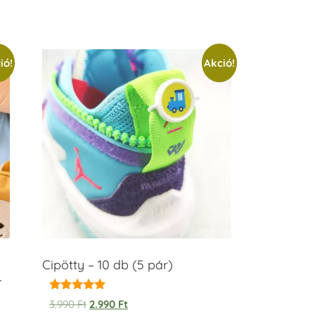
ió!
Akció!
Cipötty – 10 db (5 pár)
–
Értékelés:
3.990
Ft
2.990
Ft
5.00