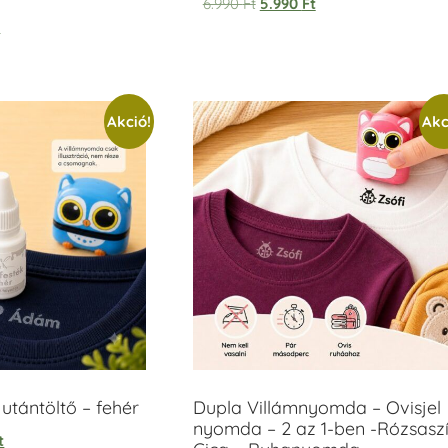
6.990
Ft
5.990
Ft
t
Akció!
Akc
tántöltő – fehér
Dupla Villámnyomda – Ovisjel
nyomda – 2 az 1-ben -Rózsasz
t