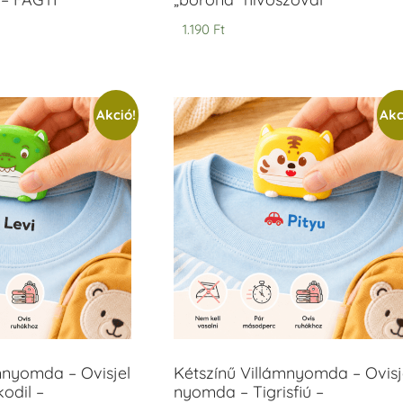
1.190
Ft
Akció!
Akc
mnyomda – Ovisjel
Kétszínű Villámnyomda – Ovisj
odil –
nyomda – Tigrisfiú –