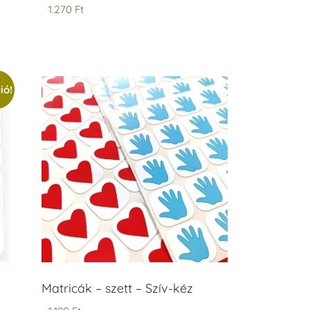
1.270
Ft
ió!
Matricák – szett – Szív-kéz