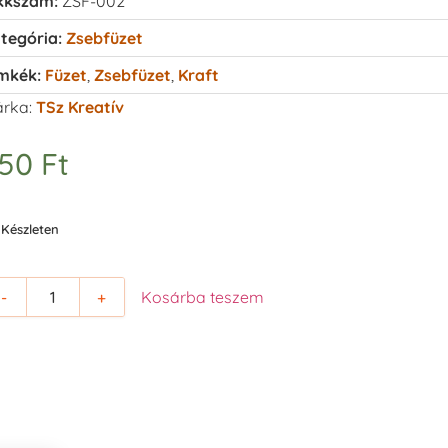
kkszám:
ZSF-002
tegória:
Zsebfüzet
mkék:
Füzet
,
Zsebfüzet
,
Kraft
rka:
TSz Kreatív
250
Ft
Készleten
-
+
Kosárba teszem