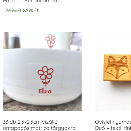
Panda – Ruhanyomda
7.990
Ft
6.990
Ft
33 db 2,5×2,5cm vízálló
Ovisjel nyomd
öntapadós matrica tárgyakra
Duó + textil ti