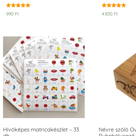
Értékelés:
Értékelés:
990
Ft
4.830
Ft
5.00
5.00
/ 5
/ 5
Hívóképes matricakészlet – 33
Névre szóló O
db
Ruhabélyegző 