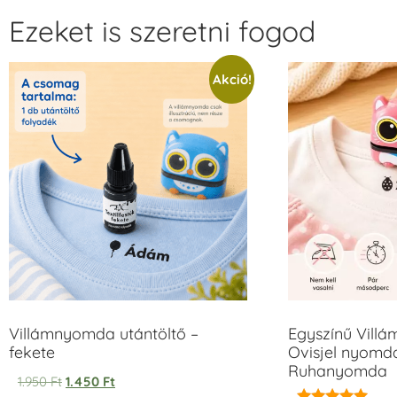
Ezeket is szeretni fogod
Akció!
Villámnyomda utántöltő –
Egyszínű Vill
fekete
Ovisjel nyomda
Ruhanyomda
1.950
Ft
1.450
Ft