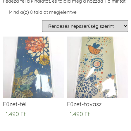
Fedezd fel a kínálatot, és találd meg a hozzád illő mintát!
Mind a(z) 8 találat megjelenítve
Füzet-tél
Füzet-tavasz
1.490
Ft
1.490
Ft