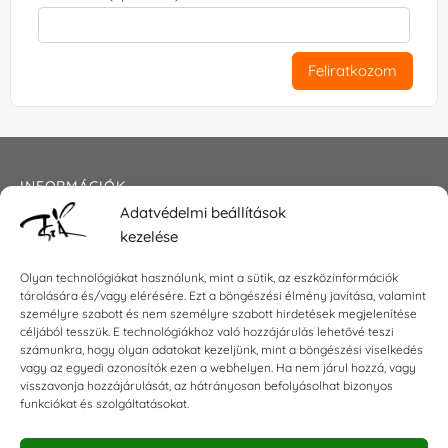
Feliratkozom
INFORMÁCIÓK
Adatvédelmi beállítások
Általános szerződési feltételek
kezelése
Adatkezelési tájékoztató
Impresszum
Olyan technológiákat használunk, mint a sütik, az eszközinformációk
tárolására és/vagy elérésére. Ezt a böngészési élmény javítása, valamint
személyre szabott és nem személyre szabott hirdetések megjelenítése
céljából tesszük. E technológiákhoz való hozzájárulás lehetővé teszi
számunkra, hogy olyan adatokat kezeljünk, mint a böngészési viselkedés
KAPCSOLAT
vagy az egyedi azonosítók ezen a webhelyen. Ha nem járul hozzá, vagy
visszavonja hozzájárulását, az hátrányosan befolyásolhat bizonyos
E-mail:
shop@torokszilvi.com
funkciókat és szolgáltatásokat.
Telefon: +36 30 6767872