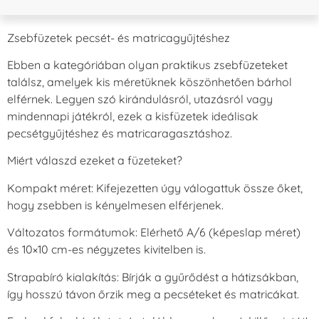
Zsebfüzetek pecsét- és matricagyűjtéshez
Ebben a kategóriában olyan praktikus zsebfüzeteket
találsz, amelyek kis méretüknek köszönhetően bárhol
elférnek. Legyen szó kirándulásról, utazásról vagy
mindennapi játékról, ezek a kisfüzetek ideálisak
pecsétgyűjtéshez és matricaragasztáshoz.
Miért válaszd ezeket a füzeteket?
Kompakt méret: Kifejezetten úgy válogattuk össze őket,
hogy zsebben is kényelmesen elférjenek.
Változatos formátumok: Elérhető A/6 (képeslap méret)
és 10×10 cm-es négyzetes kivitelben is.
Strapabíró kialakítás: Bírják a gyűrődést a hátizsákban,
így hosszú távon őrzik meg a pecséteket és matricákat.