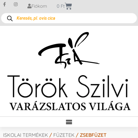
Fiókom
0
Ft
ISKOLAI TERMÉKEK
/
FÜZETEK
/ ZSEBFÜZET