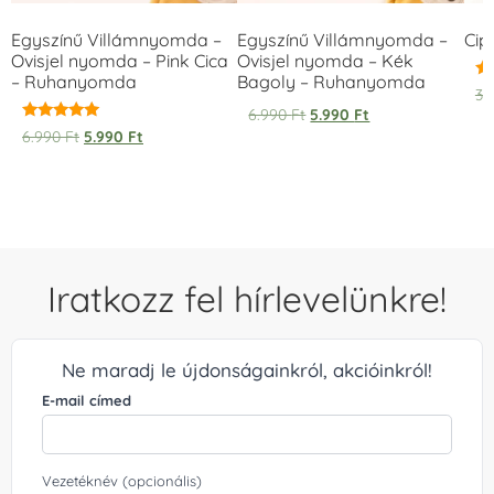
Egyszínű Villámnyomda –
Egyszínű Villámnyomda –
Cip
Ovisjel nyomda – Pink Cica
Ovisjel nyomda – Kék
– Ruhanyomda
Bagoly – Ruhanyomda
Ér
3.
5.
6.990
Ft
5.990
Ft
/ 
Értékelés:
6.990
Ft
5.990
Ft
5.00
/ 5
Iratkozz fel hírlevelünkre!
Ne maradj le újdonságainkról, akcióinkról!
E-mail címed
Vezetéknév (opcionális)