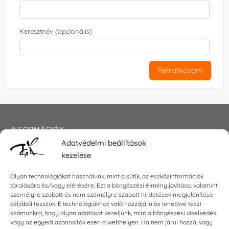
Keresztnév (opcionális)
Feliratkozom
INFORMÁCIÓK
Adatvédelmi beállítások
Általános szerződési feltételek
kezelése
Adatkezelési tájékoztató
Impresszum
Olyan technológiákat használunk, mint a sütik, az eszközinformációk
tárolására és/vagy elérésére. Ezt a böngészési élmény javítása, valamint
személyre szabott és nem személyre szabott hirdetések megjelenítése
céljából tesszük. E technológiákhoz való hozzájárulás lehetővé teszi
KAPCSOLAT
számunkra, hogy olyan adatokat kezeljünk, mint a böngészési viselkedés
vagy az egyedi azonosítók ezen a webhelyen. Ha nem járul hozzá, vagy