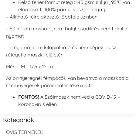
Belső fehér Pamut réteg : 140 gsm súlyú , 95°C -on
előmosott , 100% pamut vászon anyag,
– Állítható fülre akasztó többféle színben
– 60 °C -on mosható, nem bolyhosodik és nem fakul a
nyomat
– a nyomat nem kitapintható és nem képez plusz
réteget a maszk felületén
Méret: M – 17,5 x 12 cm
Az orrnyeregnél fémpöcök van bevarrva a maszkba a
szemüvegesek páramentesítése miatt.
FONTOS!
A Szájmaszk nem véd a COVID-19 –
koronavírus ellen!
Kategóriák
OVIS TERMÉKEK