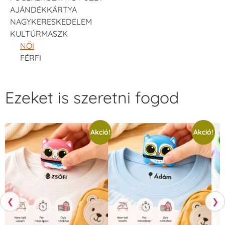
AJÁNDÉKKÁRTYA
NAGYKERESKEDELEM
KULTÚRMASZK
NŐI
FÉRFI
Ezeket is szeretni fogod
Akció!
Akció!
❮
❯