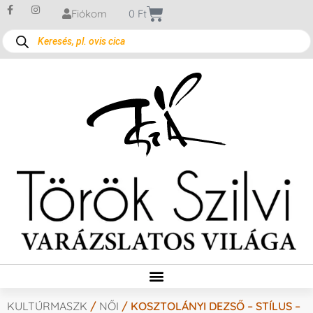
Fiókom
0
Ft
KULTÚRMASZK
/
NŐI
/ KOSZTOLÁNYI DEZSŐ – STÍLUS –