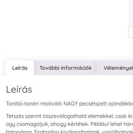
Leírás
További információk
Vélemények
Leírás
Tanítói-tanári motiváló NAGY pecsétszett ajándékb
Tetszés szerint összeválogatható elemekkel, csak ki
úgy csomagoljuk, ahogy kértétek. Például lehet hár
tintapárna. Szabadon kiválaszthatóak, variálhatóak