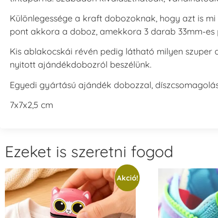
Különlegessége a kraft dobozoknak, hogy azt is mi 
pont akkora a doboz, amekkora 3 darab 33mm-es p
Kis ablakocskái révén pedig látható milyen szuper a
nyitott ajándékdobozról beszélünk.
Egyedi gyártású ajándék dobozzal, díszcsomagolás
7x7x2,5 cm
Ezeket is szeretni fogod
Akció!