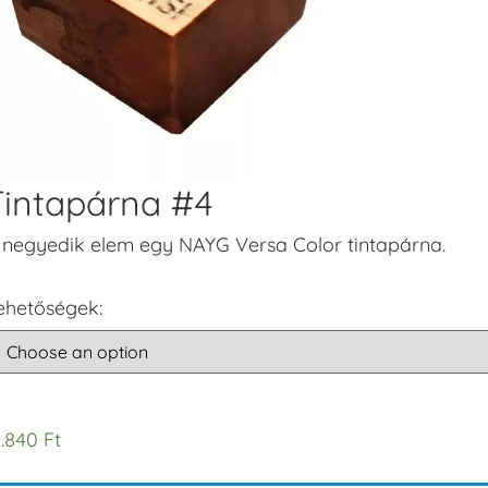
Tintapárna #4
 negyedik elem egy NAYG Versa Color tintapárna.
ehetőségek:
2.840
Ft