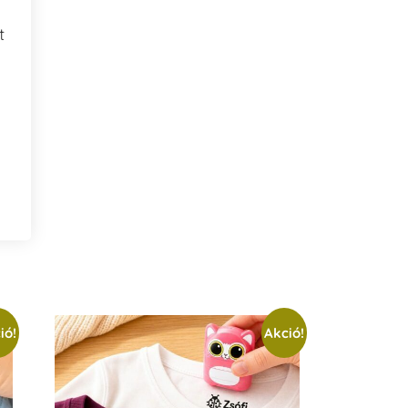
t
ió!
Akció!