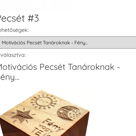
Pecsét #3
ehetőségek:
iválasztva:
otivációs Pecsét Tanároknak -
ény...