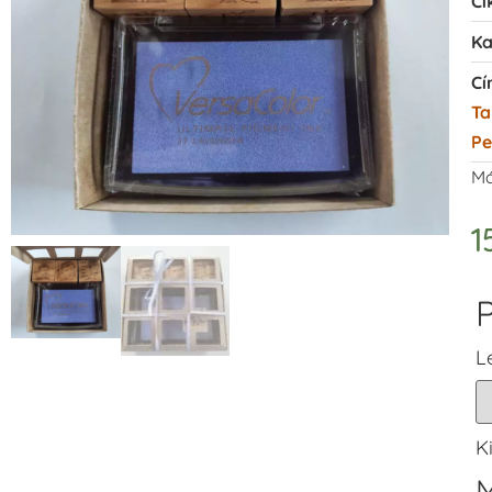
Ci
Ka
Cí
Ta
Pe
Má
1
P
L
K
M