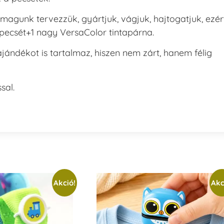
magunk tervezzük, gyártjuk, vágjuk, hajtogatjuk, ezér
ecsét+1 nagy VersaColor tintapárna.
jándékot is tartalmaz, hiszen nem zárt, hanem félig
sal.
Akció!
Akc