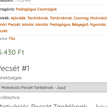
kkszám:
TTCs-931
tegória:
Pedagógus Csomagok
mkék:
Ajándék
,
Tanítóknak
,
Tanároknak
,
Csomag
,
Motiváci
nári Pecsét
,
Iskolai
,
Iskolás
,
Pedagógus
,
Bélyegző
,
Nyomda
,
csét
rka:
TSz
5.430
Ft
ecsét #1
ehetőségek:
iválasztva:
otivációs Pecsét Tanítóknak - Jujuj