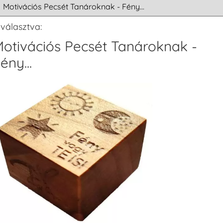
iválasztva:
otivációs Pecsét Tanároknak -
ény...