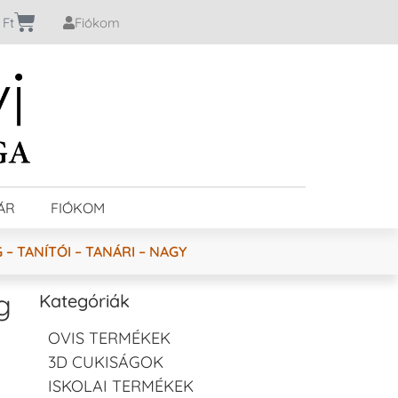
0
Ft
Fiókom
ÁR
FIÓKOM
– TANÍTÓI – TANÁRI – NAGY
g
Kategóriák
OVIS TERMÉKEK
3D CUKISÁGOK
ISKOLAI TERMÉKEK