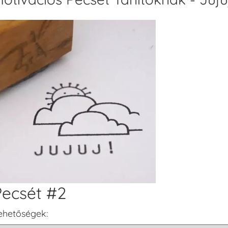
Pecsét #2
ehetőségek: