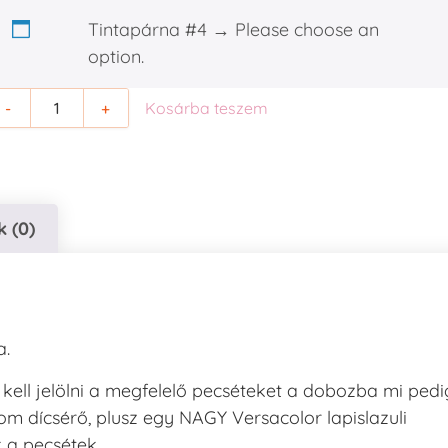
Tintapárna #4
→
Please choose an
option.
-
+
Kosárba teszem
 (0)
a.
 kell jelölni a megfelelő pecséteket a dobozba mi pedi
om dícsérő, plusz egy NAGY Versacolor lapislazuli
 a pecsétek.