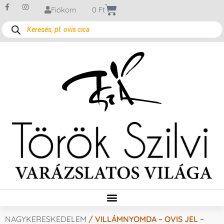
Fiókom
0
Ft
NAGYKERESKEDELEM
/ VILLÁMNYOMDA – OVIS JEL –