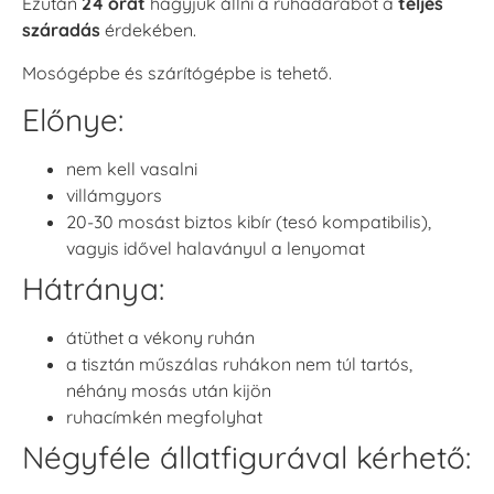
Ezután
24 órát
hagyjuk állni a ruhadarabot a
teljes
száradás
érdekében.
Mosógépbe és szárítógépbe is tehető.
Előnye:
nem kell vasalni
villámgyors
20-30 mosást biztos kibír (tesó kompatibilis),
vagyis idővel halaványul a lenyomat
Hátránya:
átüthet a vékony ruhán
a tisztán műszálas ruhákon nem túl tartós,
néhány mosás után kijön
ruhacímkén megfolyhat
Négyféle állatfigurával kérhető: