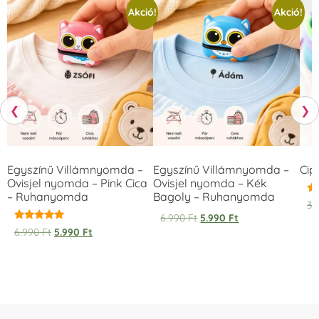
Akció!
Akció!
❮
❯
Egyszínű Villámnyomda –
Egyszínű Villámnyomda –
Cip
Ovisjel nyomda – Pink Cica
Ovisjel nyomda – Kék
– Ruhanyomda
Bagoly – Ruhanyomda
Ér
3.
5.
6.990
Ft
5.990
Ft
/ 
Értékelés:
6.990
Ft
5.990
Ft
5.00
/ 5