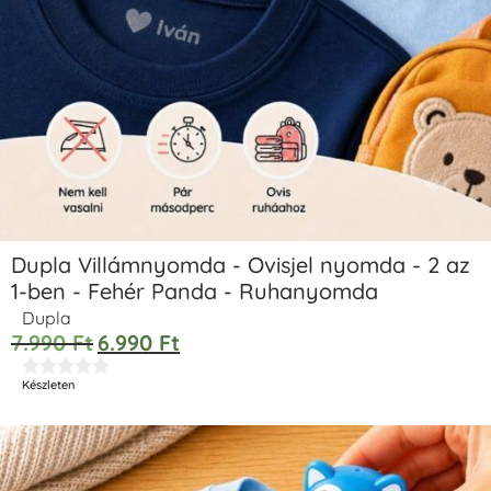
Dupla Villámnyomda - Ovisjel nyomda - 2 az
1-ben - Fehér Panda - Ruhanyomda
Dupla
7.990
Ft
6.990
Ft





Készleten