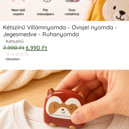
Kétszínű Villámnyomda - Ovisjel nyomda -
Jegesmedve - Ruhanyomda
Kétszínű
7.990
Ft
6.990
Ft





Készleten