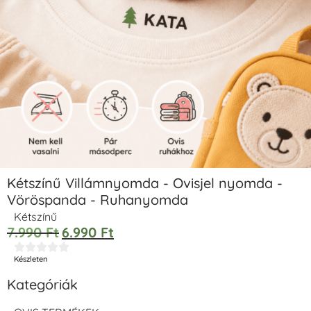
Kétszínű Villámnyomda - Ovisjel nyomda -
Vöröspanda - Ruhanyomda
Kétszínű
7.990
Ft
6.990
Ft





Készleten
Kategóriák