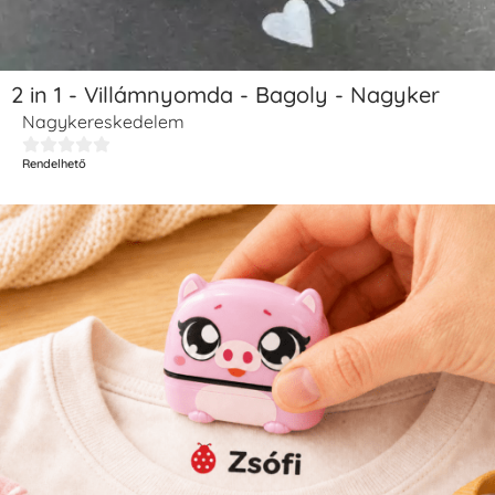
2 in 1 - Villámnyomda - Bagoly - Nagyker
Nagykereskedelem





Rendelhető