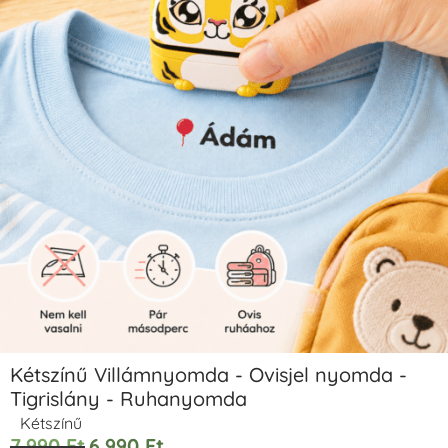
Kétszínű Villámnyomda - Ovisjel nyomda -
Tigrislány - Ruhanyomda
Kétszínű
7.990
Ft
6.990
Ft