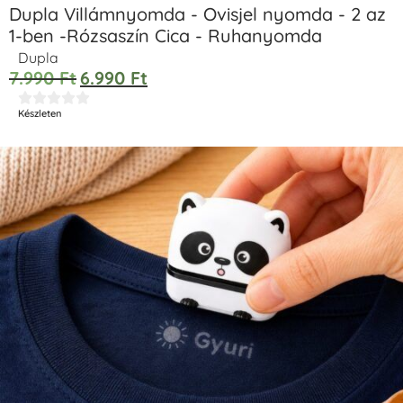
Dupla Villámnyomda - Ovisjel nyomda - 2 az
1-ben -Rózsaszín Cica - Ruhanyomda
Dupla
7.990
Ft
6.990
Ft





Készleten