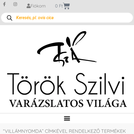
Fiókom
0
Ft
“VILLÁMNYOMDA” CÍMKÉVEL RENDELKEZŐ TERMÉKEK