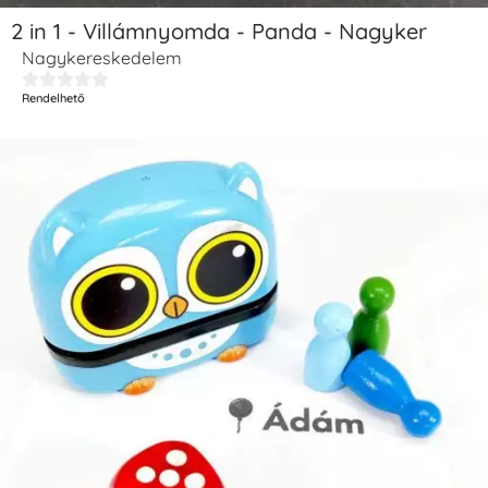
2 in 1 - Villámnyomda - Panda - Nagyker
Nagykereskedelem





Rendelhető