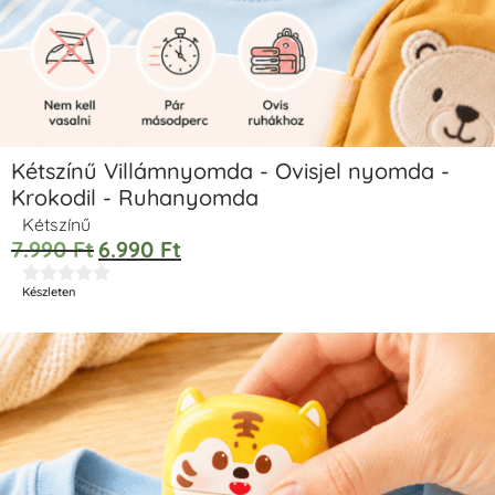
Kétszínű Villámnyomda - Ovisjel nyomda -
Krokodil - Ruhanyomda
Kétszínű
7.990
Ft
6.990
Ft





Készleten