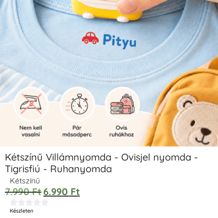
Kétszínű Villámnyomda - Ovisjel nyomda -
Tigrisfiú - Ruhanyomda
Kétszínű
7.990
Ft
6.990
Ft





Készleten