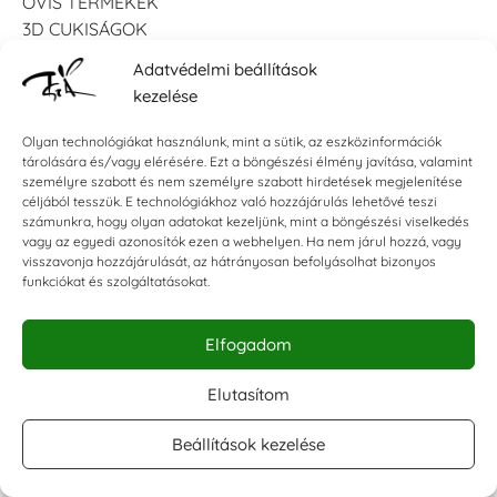
OVIS TERMÉKEK
3D CUKISÁGOK
ISKOLAI TERMÉKEK
Adatvédelmi beállítások
LOGOPÉDIA
kezelése
KÁRTYÁK
EX LIBRIS PECSÉT
Olyan technológiákat használunk, mint a sütik, az eszközinformációk
DOMBORNYOMÓ
tárolására és/vagy elérésére. Ezt a böngészési élmény javítása, valamint
személyre szabott és nem személyre szabott hirdetések megjelenítése
TINTAPÁRNA
céljából tesszük. E technológiákhoz való hozzájárulás lehetővé teszi
MATRICA
számunkra, hogy olyan adatokat kezeljünk, mint a böngészési viselkedés
FLIPBOOK
vagy az egyedi azonosítók ezen a webhelyen. Ha nem járul hozzá, vagy
visszavonja hozzájárulását, az hátrányosan befolyásolhat bizonyos
SCRAPBOOKING
funkciókat és szolgáltatásokat.
BULLET JOURNAL
PECSÉT
Elfogadom
RAJZESZKÖZÖK
LINÓMETSZÉS
Elutasítom
KALLIGRÁFIA
KIEGÉSZÍTŐK
Beállítások kezelése
KÖNYVEK - KEDVENCEK
KREATÍV JÁTÉKOK