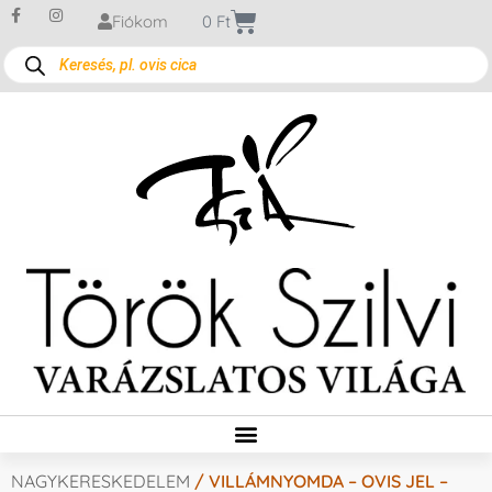
Fiókom
0
Ft
NAGYKERESKEDELEM
/ VILLÁMNYOMDA – OVIS JEL –