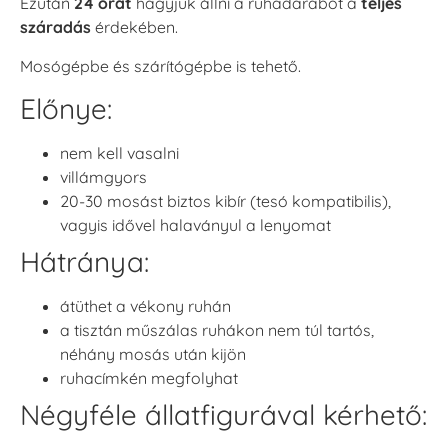
Ezután
24 órát
hagyjuk állni a ruhadarabot a
teljes
száradás
érdekében.
Mosógépbe és szárítógépbe is tehető.
Előnye:
nem kell vasalni
villámgyors
20-30 mosást biztos kibír (tesó kompatibilis),
vagyis idővel halaványul a lenyomat
Hátránya:
átüthet a vékony ruhán
a tisztán műszálas ruhákon nem túl tartós,
néhány mosás után kijön
ruhacímkén megfolyhat
Négyféle állatfigurával kérhető: