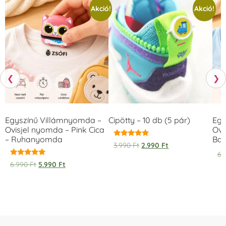
Akció!
Akció!
❮
❯
Egyszínű Villámnyomda –
Cipötty – 10 db (5 pár)
Egy
Ovisjel nyomda – Pink Cica
Ovi
– Ruhanyomda
Bag
Értékelés:
3.990
Ft
2.990
Ft
5.00
6.
/ 5
Értékelés:
6.990
Ft
5.990
Ft
5.00
/ 5