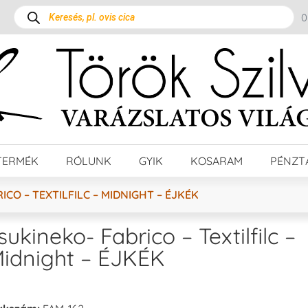
TERMÉK
RÓLUNK
GYIK
KOSARAM
PÉNZT
ICO – TEXTILFILC – MIDNIGHT – ÉJKÉK
sukineko- Fabrico – Textilfilc –
idnight – ÉJKÉK