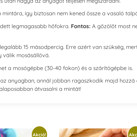
ás után hagyd az anyagot teljesen megszáradni.
 mintára, így biztosan nem kened össze a vasaló talpá
edett legmagasabb hőfokra.
Fontos:
A gőzölőt most n
egalább 15 másodpercig. Erre azért van szükség, mer
gy válik mosásállóvá.
et a mosógépbe (30-40 fokon) és a szárítógépbe is.
) az anyagban, annál jobban ragaszkodik majd hozzá
alaposabban átvasalni a mintát!
Akció!
Akc