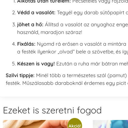
Alkotás után türelem:
Pecsételés vagy rajzol
Védd a vasalót:
Tegyél egy darab sütőpapírt a
jöhet a hő:
Állítsd a vasalót az anyaghoz eng
használd, maradjon száraz!
Fixálás:
Nyomd rá erősen a vasalót a mintára l
a festék ilyenkor „olvad” bele a szövetbe, és í
Készen is vagy!
Ezután a ruha már bátran meh
Szilvi tippje:
Minél több a természetes szál (pamut
festék. Műszálasabb daraboknál érdemes egy picit 
Ezeket is szeretni fogod
Akció!