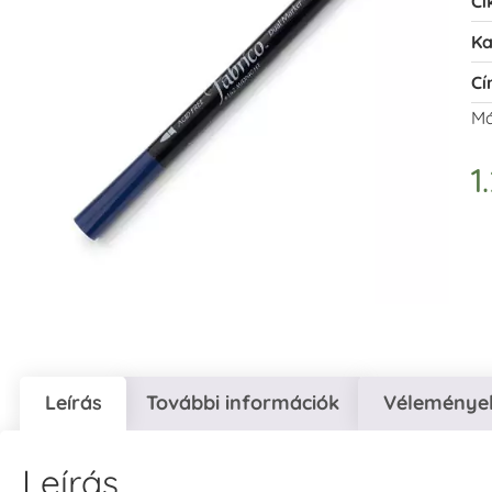
Ci
Ka
Cí
Má
1
Leírás
További információk
Vélemények
Leírás