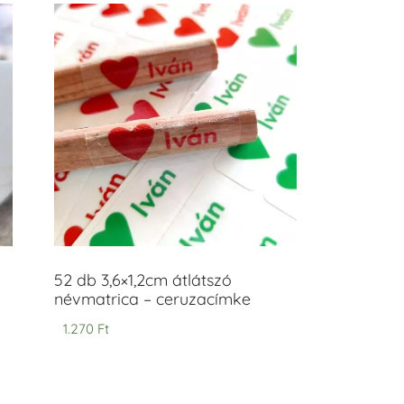
52 db 3,6×1,2cm átlátszó
névmatrica – ceruzacímke
1.270
Ft