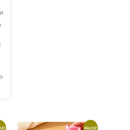
t.
e
t
 a
ió!
Akció!