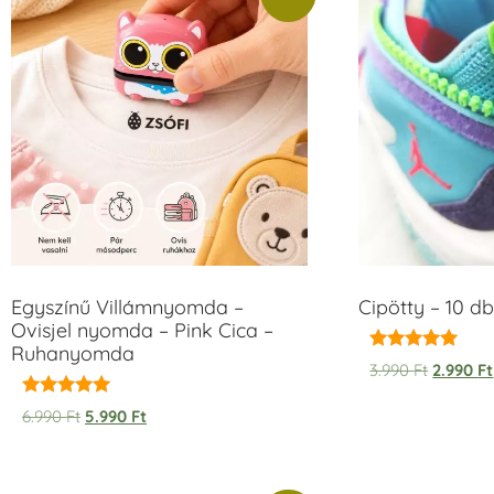
Egyszínű Villámnyomda –
Cipötty – 10 db
Ovisjel nyomda – Pink Cica –
Ruhanyomda
Értékelés:
3.990
Ft
2.990
Ft
5.00
/ 5
Értékelés:
6.990
Ft
5.990
Ft
5.00
/ 5