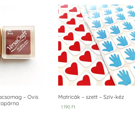
acsomag – Ovis
Matricák – szett – Szív-kéz
ntapárna
1.190
Ft