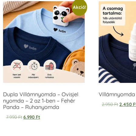
Akció!
Dupla Villámnyomda – Ovisjel
Villámnyomda u
nyomda – 2 az 1-ben – Fehér
2.950
Ft
2.450
F
Panda – Ruhanyomda
7.990
Ft
6.990
Ft