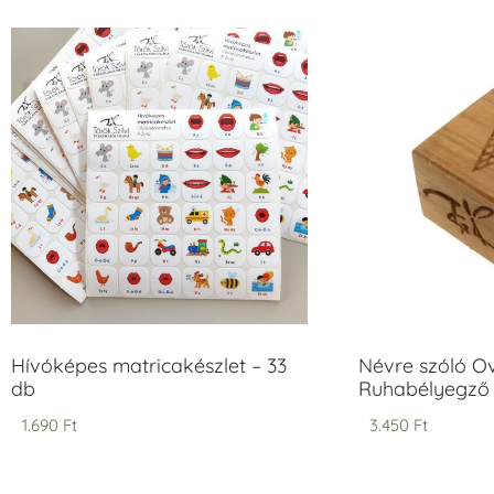
Hívóképes matricakészlet – 33
Névre szóló O
db
Ruhabélyegző 
1.690
Ft
3.450
Ft