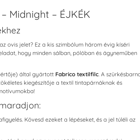
lc – Midnight – ÉJKÉK
ekhez
 ovis jelet? Ez a kis szimbólum három évig kíséri
 feladat, hogy minden sálban, pólóban és ágyneműben
értője) által gyártott
Fabrico textilfilc
. A szürkésbarn
ökéletes kiegészítője a textil tintapárnáknak és
a motívumokba!
s maradjon:
figyelés. Kövesd ezeket a lépéseket, és a jel túléli az