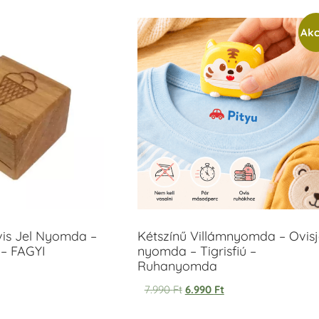
Akc
vis Jel Nyomda –
Kétszínű Villámnyomda – Ovisj
– FAGYI
nyomda – Tigrisfiú –
Ruhanyomda
7.990
Ft
6.990
Ft