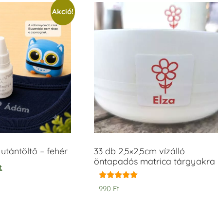
Akció!
tántöltő – fehér
33 db 2,5×2,5cm vízálló
öntapadós matrica tárgyakra
t
Értékelés:
990
Ft
5.00
/ 5