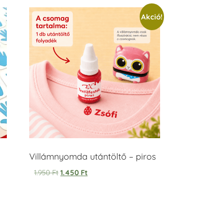
Akció!
Villámnyomda utántöltő – piros
1.950
Ft
1.450
Ft