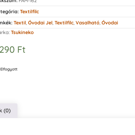
kkszám:
FAM-162
tegória:
Textilfilc
mkék:
Textil
,
Óvodai Jel
,
Textilfilc
,
Vasalható
,
Óvodai
rka:
Tsukineko
.290
Ft
Elfogyott
 (0)