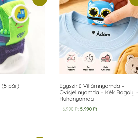
 (5 pár)
Egyszínű Villámnyomda –
Ovisjel nyomda – Kék Bagoly 
Ruhanyomda
6.990
Ft
5.990
Ft