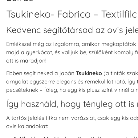
Tsukineko- Fabrico – Textilfi
Kedvenc segítőtársad az ovis jel
Emlékszel még az izgalomra, amikor megkaptátok az
majd a gyerkőcöt, és valljuk be, szülőként komoly
ott is maradjon!
Ebben segít neked a japán
Tsukineko
(a tinták szak
árnyalat egyszerre elegáns és remekül látható, így t
pecséteknek – főleg, ha egy kis plusz színt vinnél 
Így használd, hogy tényleg ott i
A tartós jelölés titka nem varázslat, csak egy kis oda
ovis kalandokat: