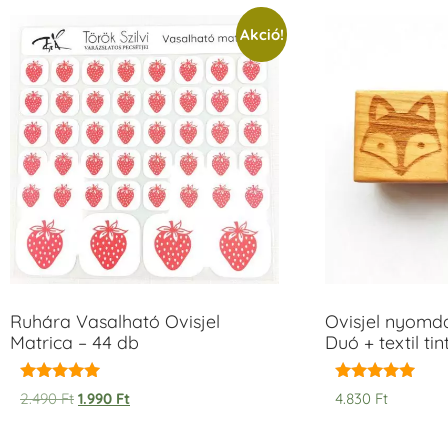
Akció!
Ruhára Vasalható Ovisjel
Ovisjel nyomd
Matrica – 44 db
Duó + textil ti
Értékelés:
Értékelés:
2.490
Ft
1.990
Ft
4.830
Ft
5.00
5.00
/ 5
/ 5