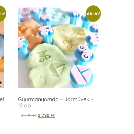
ió!
Akció!
el
Gyurmanyomda – Járművek –
12 db
3.790
Ft
2.790
Ft