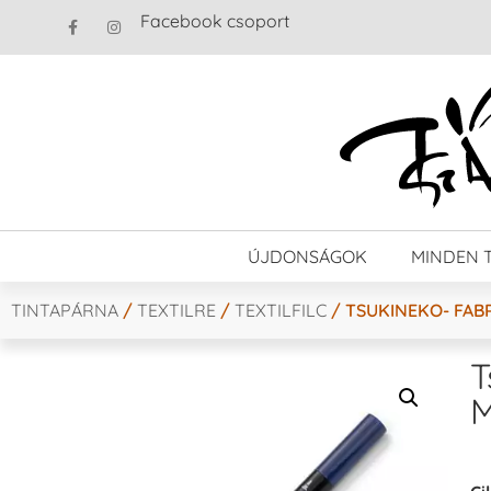
Facebook csoport
ÚJDONSÁGOK
MINDEN 
TINTAPÁRNA
/
TEXTILRE
/
TEXTILFILC
/ TSUKINEKO- FABR
T
M