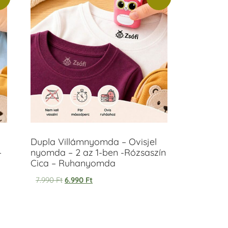
Dupla Villámnyomda – Ovisjel
–
nyomda – 2 az 1-ben -Rózsaszín
Cica – Ruhanyomda
7.990
Ft
6.990
Ft