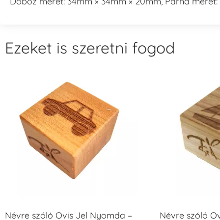
Doboz méret: 34mm × 34mm × 20mm, Párna méret: 
Ezeket is szeretni fogod
Névre szóló Ovis Jel Nyomda –
Névre szóló O