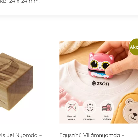
kb. 24 x 24 mm.
Akc
vis Jel Nyomda –
Egyszínű Villámnyomda –