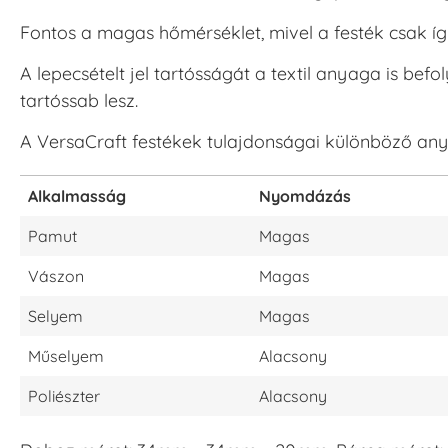
Fontos a magas hőmérséklet, mivel a festék csak íg
A lepecsételt jel tartósságát a textil anyaga is bef
tartóssab lesz.
A VersaCraft festékek tulajdonságai különböző an
Alkalmasság
Nyomdázás
Pamut
Magas
Vászon
Magas
Selyem
Magas
Műselyem
Alacsony
Poliészter
Alacsony