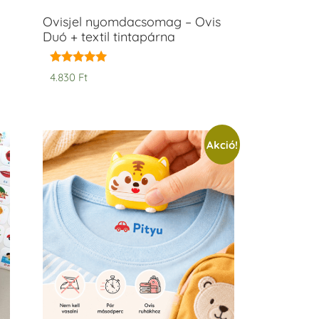
Ovisjel nyomdacsomag – Ovis
Duó + textil tintapárna
Értékelés:
4.830
Ft
5.00
/ 5
Akció!