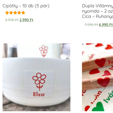
Cipötty – 10 db (5 pár)
Dupla Villámn
nyomda – 2 az
Cica – Ruhan
Értékelés:
3.990
Ft
2.990
Ft
5.00
7.990
Ft
6.990
Ft
/ 5