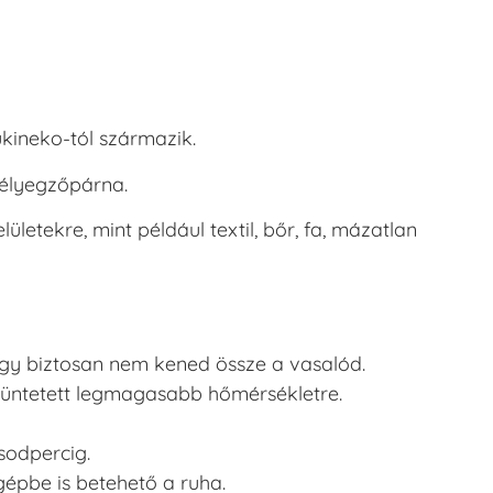
ukineko-tól származik.
bélyegzőpárna.
letekre, mint például textil, bőr, fa, mázatlan
, így biztosan nem kened össze a vasalód.
ltüntetett legmagasabb hőmérsékletre.
sodpercig.
pbe is betehető a ruha.