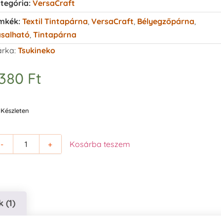
tegória:
VersaCraft
mkék:
Textil Tintapárna
,
VersaCraft
,
Bélyegzőpárna
,
salható
,
Tintapárna
rka:
Tsukineko
.380
Ft
Készleten
-
+
Kosárba teszem
 (1)