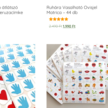
m átlátszó
Ruhára Vasalható Ovisjel
ceruzacímke
Matrica – 44 db
Értékelés:
2.490
Ft
1.990
Ft
5.00
/ 5