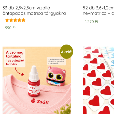
33 db 2,5×2,5cm vízálló
52 db 3,6×1,2c
öntapadós matrica tárgyakra
névmatrica – 
1.270
Ft
Értékelés:
990
Ft
5.00
/ 5
Akció!