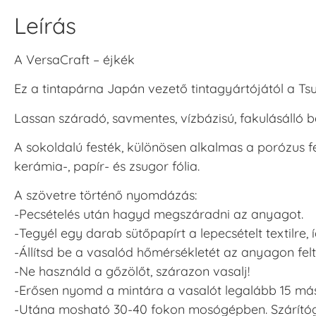
Leírás
A VersaCraft – éjkék
Ez a tintapárna Japán vezető tintagyártójától a Ts
Lassan száradó, savmentes, vízbázisú, fakulásálló 
A sokoldalú festék, különösen alkalmas a porózus felü
kerámia-, papír- és zsugor fólia.
A szövetre történő nyomdázás:
-Pecsételés után hagyd megszáradni az anyagot.
-Tegyél egy darab sütőpapírt a lepecsételt textilre
-Állítsd be a vasalód hőmérsékletét az anyagon fe
-Ne használd a gőzölőt, szárazon vasalj!
-Erősen nyomd a mintára a vasalót legalább 15 má
-Utána mosható 30-40 fokon mosógépben. Szárítógé