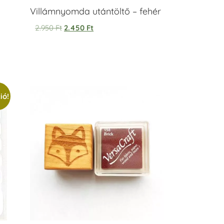
Villámnyomda utántöltő – fehér
2.950
Ft
2.450
Ft
ió!