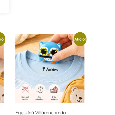
ió!
Akció!
Egyszínű Villámnyomda –