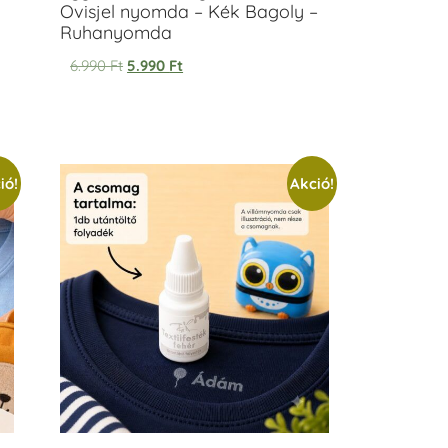
Ovisjel nyomda – Kék Bagoly –
Ruhanyomda
6.990
Ft
5.990
Ft
ió!
Akció!