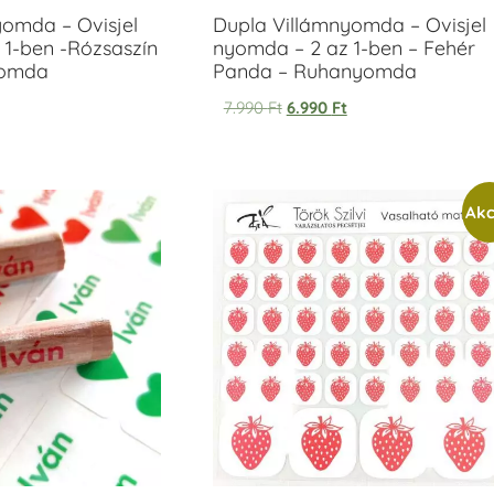
yomda – Ovisjel
Dupla Villámnyomda – Ovisjel
 1-ben -Rózsaszín
nyomda – 2 az 1-ben – Fehér
yomda
Panda – Ruhanyomda
7.990
Ft
6.990
Ft
Akc