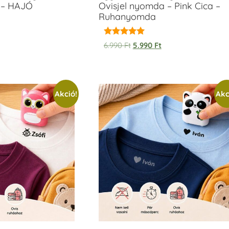
 – HAJÓ
Ovisjel nyomda – Pink Cica –
Ruhanyomda
Értékelés:
6.990
Ft
5.990
Ft
5.00
/ 5
Akció!
Akc