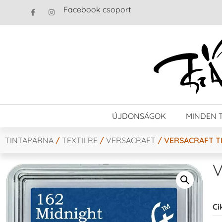
Facebook csoport
ÚJDONSÁGOK
MINDEN 
TINTAPÁRNA
/
TEXTILRE
/
VERSACRAFT
/ VERSACRAFT T
V
Ci