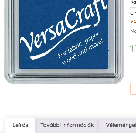
Ka
Cí
Va
Má
1
Leírás
További információk
Vélemények