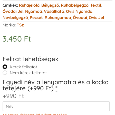
Címkék:
Ruhajelölő
,
Bélyegző
,
Ruhabélyegző
,
Textil
,
Óvodai Jel
,
Nyomda
,
Vasalható
,
Ovis Nyomda
,
Névbélyegző
,
Pecsét
,
Ruhanyomda
,
Óvodai
,
Ovis Jel
Márka:
TSz
3.450
Ft
Felirat lehetőségek
Kérek feliratot
Nem kérek feliratot
Egyedi név a lenyomatra és a kocka
tetejére (+990 Ft)
*
+990 Ft
Az egyedi feliratot írd a fenti mezőbe.