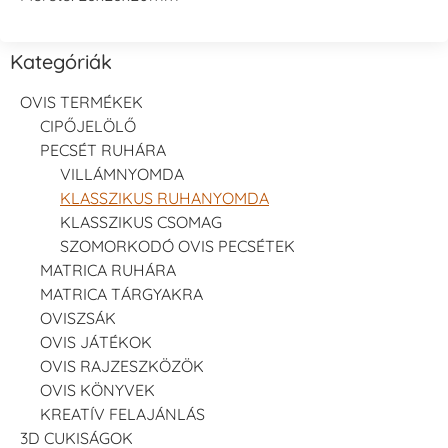
Tsukineko -
Tsukineko -
Tsukineko -
VersaCraft
VersaCraft
VersaCraft
Tintapárna -
Tintapárna -
Tintapárna -
Kategóriák
Ruby
Saffron -
Soda -
sáfránysárga
szódakék
+1.380 Ft
+1.380 Ft
+1.380 Ft
OVIS TERMÉKEK
CIPŐJELÖLŐ
PECSÉT RUHÁRA
VILLÁMNYOMDA
KLASSZIKUS RUHANYOMDA
KLASSZIKUS CSOMAG
SZOMORKODÓ OVIS PECSÉTEK
Tsukineko -
Tsukineko -
Tsukineko -
MATRICA RUHÁRA
VersaCraft
VersaCraft
VersaCraft
Tintapárna -
Tintapárna -
Tintapárna -
MATRICA TÁRGYAKRA
Starry Night -
Stone -
Wasabi
OVISZSÁK
csillagos éjkék
kőszürke
+1.380 Ft
+1.380 Ft
+1.380 Ft
OVIS JÁTÉKOK
OVIS RAJZESZKÖZÖK
OVIS KÖNYVEK
KREATÍV FELAJÁNLÁS
3D CUKISÁGOK