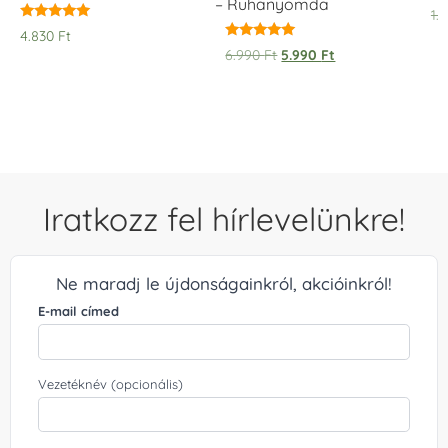
– Ruhanyomda
1.
Értékelés:
4.830
Ft
5.00
Értékelés:
6.990
Ft
5.990
Ft
/ 5
5.00
/ 5
Iratkozz fel hírlevelünkre!
Ne maradj le újdonságainkról, akcióinkról!
E-mail címed
Vezetéknév (opcionális)