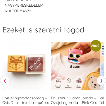
NAGYKERESKEDELEM
VersaCraft
VersaCraft
KULTÚRMASZK
Tintapárna -
Tintapárna -
Hidegszürke -
Vízkék
VersaCraft
+790 Ft
+1.380 Ft
Ezeket is szeretni fogod
Akció!
❮
❯
Ovisjel nyomdacsomag –
Egyszínű Villámnyomda –
Vil
Ovis Duó + textil tintapárna
Ovisjel nyomda – Pink Cica
fek