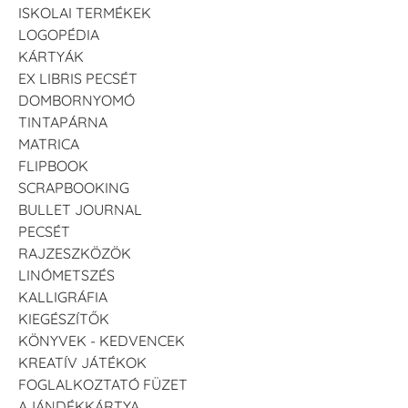
ISKOLAI TERMÉKEK
LOGOPÉDIA
VersaCraft
VersaCraft
VersaCraft
KÁRTYÁK
Tintapárna -
Tintapárna -
Tintapárna -
Éjkék
Ködszürke
Középkék
EX LIBRIS PECSÉT
+1.380 Ft
+1.380 Ft
+790 Ft
DOMBORNYOMÓ
TINTAPÁRNA
MATRICA
FLIPBOOK
SCRAPBOOKING
BULLET JOURNAL
PECSÉT
VersaCraft
VersaCraft
VersaCraft
Tintapárna - Lila
Tintapárna -
Tintapárna -
RAJZESZKÖZÖK
Mentazöld
Rágógumi
+790 Ft
LINÓMETSZÉS
rózsaszín
+1.380 Ft
KALLIGRÁFIA
+790 Ft
KIEGÉSZÍTŐK
KÖNYVEK - KEDVENCEK
KREATÍV JÁTÉKOK
FOGLALKOZTATÓ FÜZET
AJÁNDÉKKÁRTYA