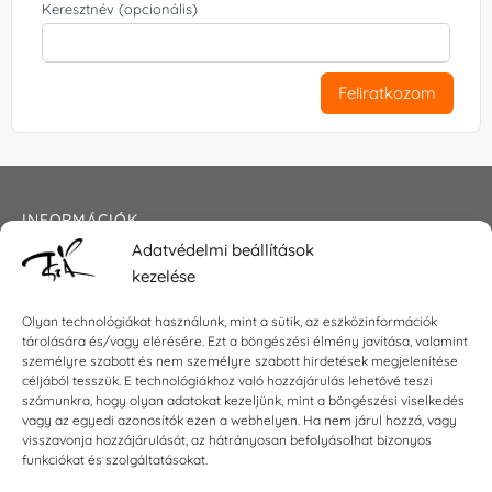
Keresztnév (opcionális)
Feliratkozom
INFORMÁCIÓK
Adatvédelmi beállítások
Általános szerződési feltételek
kezelése
Adatkezelési tájékoztató
Impresszum
Olyan technológiákat használunk, mint a sütik, az eszközinformációk
tárolására és/vagy elérésére. Ezt a böngészési élmény javítása, valamint
személyre szabott és nem személyre szabott hirdetések megjelenítése
céljából tesszük. E technológiákhoz való hozzájárulás lehetővé teszi
KAPCSOLAT
számunkra, hogy olyan adatokat kezeljünk, mint a böngészési viselkedés
vagy az egyedi azonosítók ezen a webhelyen. Ha nem járul hozzá, vagy
visszavonja hozzájárulását, az hátrányosan befolyásolhat bizonyos
E-mail:
shop@torokszilvi.com
funkciókat és szolgáltatásokat.
Telefon: +36 30 6767872