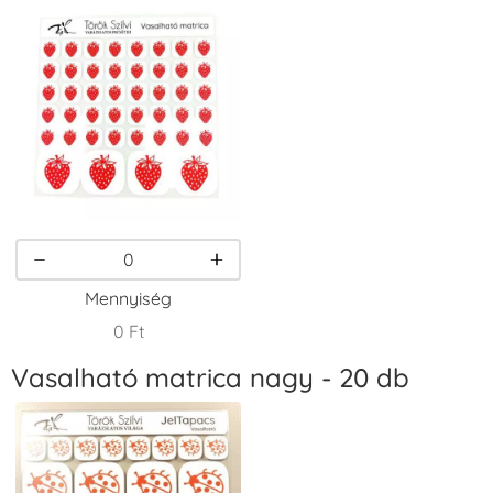
Tintapárna -
Tintapárna -
Tintapárna -
Fekete
Fenyőzöld
Gránátalma
+1.380 Ft
+1.380 Ft
+790 Ft
VersaCraft
VersaCraft
VersaCraft
Tintapárna -
Tintapárna -
Tintapárna -
Homokbarna
Kiwizöld
Narancssárga
+1.380 Ft
+1.380 Ft
+1.380 Ft
Mennyiség
0 Ft
Vasalható matrica nagy - 20 db
VersaCraft
VersaCraft
VersaCraft
Tintapárna -
Tintapárna -
Tintapárna -
Orgonalila
Pipacspiros
Rózsaszín