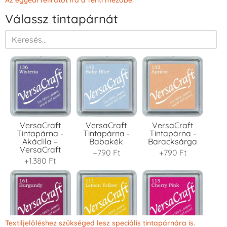
Válassz tintapárnát
VersaCraft
VersaCraft
VersaCraft
Tintapárna -
Tintapárna -
Tintapárna -
Akáclila –
Babakék
Baracksárga
VersaCraft
+790 Ft
+790 Ft
+1.380 Ft
Textiljelöléshez szükséged lesz speciális tintapárnára is.