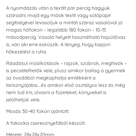
Tintapárna -
Tintapárna -
Tintapárna -
A nyomdázás után a textilt pár percig hagyjuk
Denim -
Espresso
Moss -
farmerkék
Mohazöld
száradni, majd egy másik textil vagy sütőpapír
+1.380 Ft
+1.380 Ft
+1.380 Ft
segítségével levasoljuk a mintát száraz vasalóval jó
magas hőfokon – legalább 180 fokon – 10-15
másodpercig. Vasaló helyett használható hajsütővas
is, van aki erre esküszik. A lényeg, hogy kapjon
hőkezelést a ruha.
Ráadásul műalkotások – rajzok, szobrok, meghívók –
Tsukineko -
Tsukineko -
Tsukineko -
is pecsételhetők vele, plusz amikor ballag a gyermek
VersaCraft
VersaCraft
VersaCraft
Tintapárna -
Tintapárna -
Tintapárna -
az óvodából megkaphatja emlékként a
Muscat -
MustardYellow -
Poinsettia -
tarisznyájába….és amikor első osztályos lesz és még
muskotályzöld
mustársárga
Mikulásvirág
nem tud írni, olvasni a füzeteket, könyveket is
+1.380 Ft
+1.380 Ft
+1.380 Ft
jelölhetjük vele.
Mosás 30-40 fokon ajánlott.
A fakocka cseresznyefából készült.
Mérete: 28x28x20mm