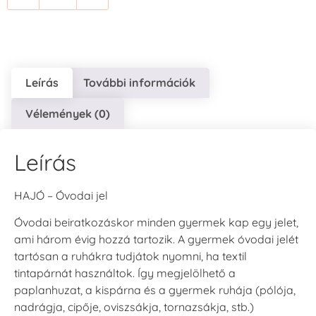
+1.380 Ft
+1.380 Ft
Leírás
További információk
Vélemények (0)
Tsukineko -
Tsukineko -
Tsukineko -
VersaCraft
VersaCraft
VersaCraft
Tintapárna -
Tintapárna -
Tintapárna -
Leírás
Cherry Red -
Clover -
Cocoa -
Cseresznye
Lóherezöld
kakaóbarna
piros
+1.380 Ft
+1.380 Ft
+1.380 Ft
HAJÓ – Óvodai jel
Óvodai beiratkozáskor minden gyermek kap egy jelet,
ami három évig hozzá tartozik. A gyermek óvodai jelét
tartósan a ruhákra tudjátok nyomni, ha textil
tintapárnát használtok. Így megjelölhető a
paplanhuzat, a kispárna és a gyermek ruhája (pólója,
Tsukineko -
Tsukineko -
Tsukineko -
nadrágja, cipője, oviszsákja, tornazsákja, stb.)
VersaCraft
VersaCraft
VersaCraft