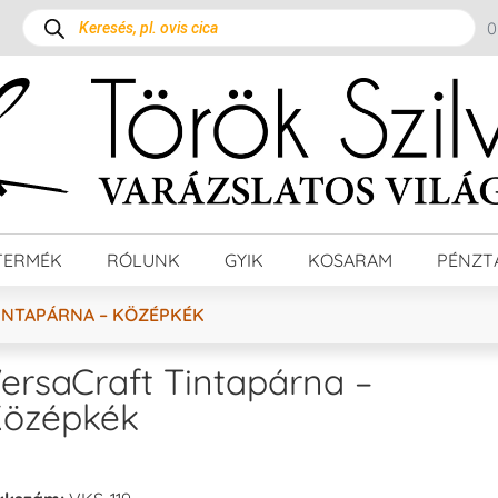
TERMÉK
RÓLUNK
GYIK
KOSARAM
PÉNZT
INTAPÁRNA – KÖZÉPKÉK
ersaCraft Tintapárna –
özépkék