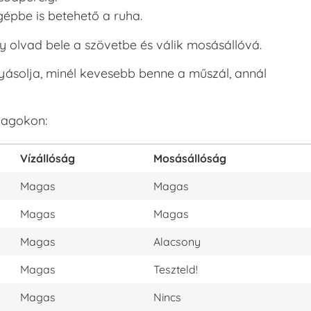
pbe is betehető a ruha.
y olvad bele a szövetbe és válik mosásállóvá.
olyásolja, minél kevesebb benne a műszál, annál
yagokon:
Vízállóság
Mosásállóság
Magas
Magas
Magas
Magas
Magas
Alacsony
Magas
Teszteld!
Magas
Nincs