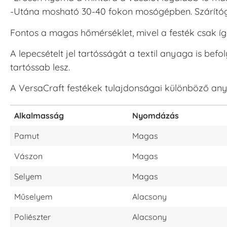
-Utána mosható 30-40 fokon mosógépben. Szárítógé
Fontos a magas hőmérséklet, mivel a festék csak íg
A lepecsételt jel tartósságát a textil anyaga is bef
tartóssab lesz.
A VersaCraft festékek tulajdonságai különböző an
Alkalmasság
Nyomdázás
Pamut
Magas
Vászon
Magas
Selyem
Magas
Műselyem
Alacsony
Poliészter
Alacsony