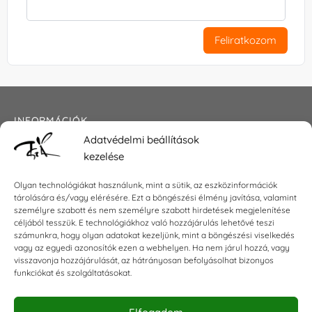
Feliratkozom
INFORMÁCIÓK
Adatvédelmi beállítások
Általános szerződési feltételek
kezelése
Adatkezelési tájékoztató
Impresszum
Olyan technológiákat használunk, mint a sütik, az eszközinformációk
tárolására és/vagy elérésére. Ezt a böngészési élmény javítása, valamint
személyre szabott és nem személyre szabott hirdetések megjelenítése
céljából tesszük. E technológiákhoz való hozzájárulás lehetővé teszi
KAPCSOLAT
számunkra, hogy olyan adatokat kezeljünk, mint a böngészési viselkedés
vagy az egyedi azonosítók ezen a webhelyen. Ha nem járul hozzá, vagy
visszavonja hozzájárulását, az hátrányosan befolyásolhat bizonyos
E-mail:
shop@torokszilvi.com
funkciókat és szolgáltatásokat.
Telefon: +36 30 6767872