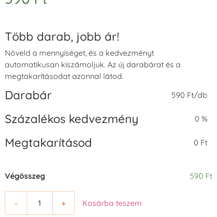
Több darab, jobb ár!
Növeld a mennyiséget, és a kedvezményt
automatikusan kiszámoljuk. Az új darabárat és a
megtakarításodat azonnal látod.
Darabár
590 Ft/db
Százalékos kedvezmény
0 %
Megtakarításod
0 Ft
Végösszeg
590 Ft
-
+
Kosárba teszem