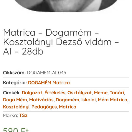
Matrica – Dogamém –
Kosztolányi Dezső vidám –
AI – 28db
Cikkszám:
DOGAMEM-AI-045
Kategória:
DOGAMÉM Matrica
Címkék:
Dolgozat
,
Értékelés
,
Osztályzat
,
Meme
,
Tanári
,
Doga Mém
,
Motivációs
,
Dogamém
,
Iskolai
,
Mém Matrica
,
Kosztolányi
,
Pedagógus
,
Matrica
Márka:
TSz
590
Ft