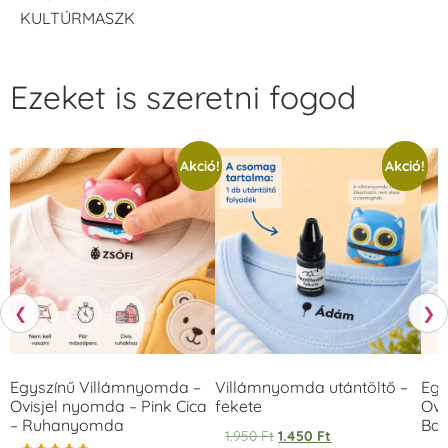
KULTÚRMASZK
Ezeket is szeretni fogod
Akció!
Akció!
❮
❯
Egyszínű Villámnyomda –
Villámnyomda utántöltő –
Egy
Ovisjel nyomda – Pink Cica
fekete
Ovi
– Ruhanyomda
Bag
1.950
Ft
1.450
Ft