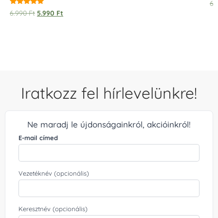
6.
Értékelés:
6.990
Ft
5.990
Ft
5.00
/ 5
Iratkozz fel hírlevelünkre!
Ne maradj le újdonságainkról, akcióinkról!
E-mail címed
Vezetéknév (opcionális)
Keresztnév (opcionális)