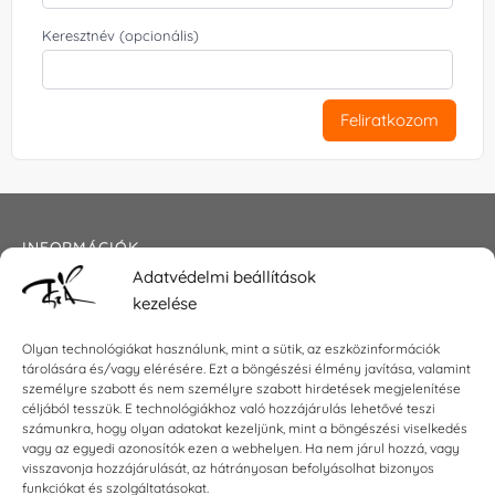
Keresztnév (opcionális)
Feliratkozom
INFORMÁCIÓK
Adatvédelmi beállítások
Általános szerződési feltételek
kezelése
Adatkezelési tájékoztató
Impresszum
Olyan technológiákat használunk, mint a sütik, az eszközinformációk
tárolására és/vagy elérésére. Ezt a böngészési élmény javítása, valamint
személyre szabott és nem személyre szabott hirdetések megjelenítése
céljából tesszük. E technológiákhoz való hozzájárulás lehetővé teszi
számunkra, hogy olyan adatokat kezeljünk, mint a böngészési viselkedés
KAPCSOLAT
vagy az egyedi azonosítók ezen a webhelyen. Ha nem járul hozzá, vagy
visszavonja hozzájárulását, az hátrányosan befolyásolhat bizonyos
E-mail:
shop@torokszilvi.com
funkciókat és szolgáltatásokat.