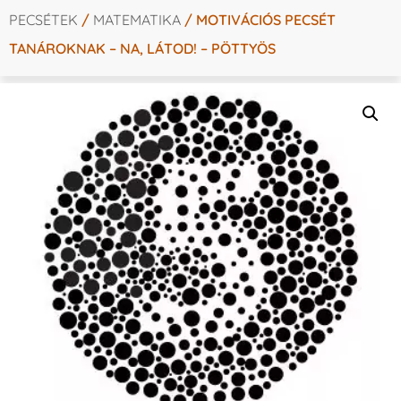
PECSÉTEK
/
MATEMATIKA
/ MOTIVÁCIÓS PECSÉT
TANÁROKNAK – NA, LÁTOD! – PÖTTYÖS