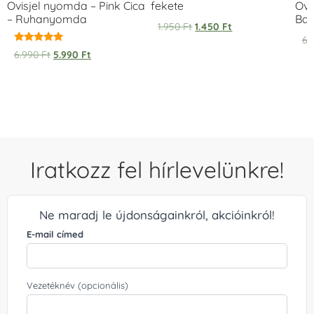
Ovisjel nyomda – Pink Cica
fekete
Ovi
– Ruhanyomda
Bag
1.950
Ft
1.450
Ft
6.
Értékelés:
6.990
Ft
5.990
Ft
5.00
/ 5
Iratkozz fel hírlevelünkre!
Ne maradj le újdonságainkról, akcióinkról!
E-mail címed
Vezetéknév (opcionális)