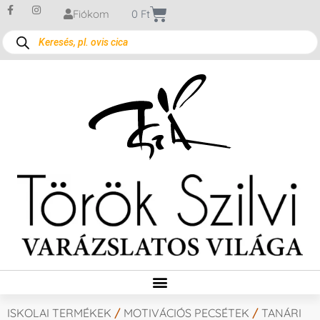
Fiókom
0
Ft
ISKOLAI TERMÉKEK
/
MOTIVÁCIÓS PECSÉTEK
/
TANÁRI