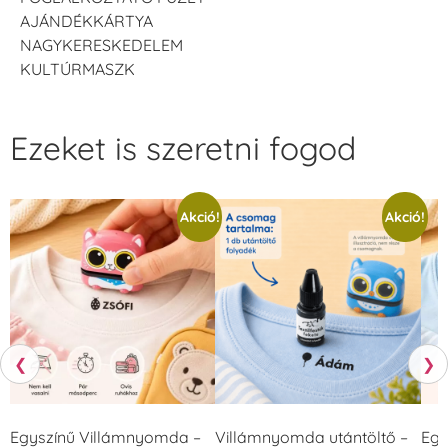
AJÁNDÉKKÁRTYA
NAGYKERESKEDELEM
KULTÚRMASZK
Ezeket is szeretni fogod
Akció!
Akció!
❮
❯
Egyszínű Villámnyomda –
Villámnyomda utántöltő –
Egy