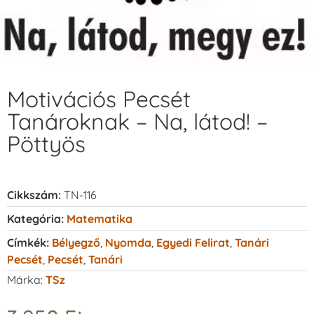
Motivációs Pecsét
Tanároknak – Na, látod! –
Pöttyös
Cikkszám:
TN-116
Kategória:
Matematika
Címkék:
Bélyegző
,
Nyomda
,
Egyedi Felirat
,
Tanári
Pecsét
,
Pecsét
,
Tanári
Márka:
TSz