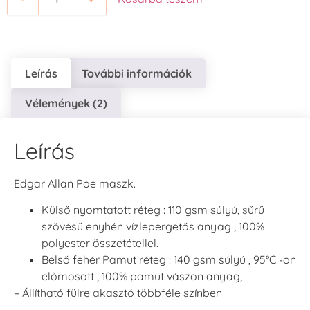
Leírás
További információk
Vélemények (2)
Leírás
Edgar Allan Poe maszk.
Külső nyomtatott réteg : 110 gsm súlyú, sűrű
szövésű enyhén vízlepergetős anyag , 100%
polyester összetétellel.
Belső fehér Pamut réteg : 140 gsm súlyú , 95°C -on
előmosott , 100% pamut vászon anyag,
– Állítható fülre akasztó többféle színben