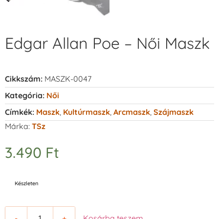
Edgar Allan Poe – Női Maszk
Cikkszám:
MASZK-0047
Kategória:
Női
Címkék:
Maszk
,
Kultúrmaszk
,
Arcmaszk
,
Szájmaszk
Márka:
TSz
3.490
Ft
Készleten
-
+
Kosárba teszem