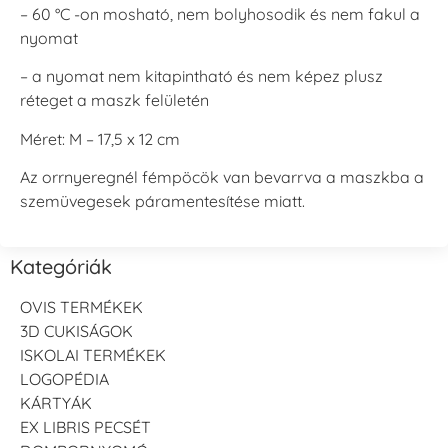
– 60 °C -on mosható, nem bolyhosodik és nem fakul a
nyomat
– a nyomat nem kitapintható és nem képez plusz
réteget a maszk felületén
Méret: M – 17,5 x 12 cm
Az orrnyeregnél fémpöcök van bevarrva a maszkba a
szemüvegesek páramentesítése miatt.
Kategóriák
OVIS TERMÉKEK
3D CUKISÁGOK
ISKOLAI TERMÉKEK
LOGOPÉDIA
KÁRTYÁK
EX LIBRIS PECSÉT