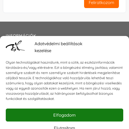
Feliratkozom
INFORMÁCIÓK
Adatvédelmi beállítások
Általános szerződési feltételek
kezelése
Adatkezelési tájékoztató
Impresszum
Olyan technológiákat használunk, mint a sütik, az eszközinformációk
tárolására és/vagy elérésére. Ezt a böngészési élmény javítása, valamint
személyre szabott és nem személyre szabott hirdetések megjelenítése
céljából tesszük. E technológiákhoz való hozzájárulás lehetővé teszi
KAPCSOLAT
számunkra, hogy olyan adatokat kezeljünk, mint a böngészési viselkedés
vagy az egyedi azonosítók ezen a webhelyen. Ha nem járul hozzá, vagy
visszavonja hozzájárulását, az hátrányosan befolyásolhat bizonyos
E-mail:
shop@torokszilvi.com
funkciókat és szolgáltatásokat.
Telefon: +36 30 6767872
Elfogadom
KÖZÖSSÉGI
Elutasítom