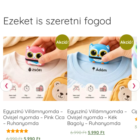
Ezeket is szeretni fogod
Akció!
Akció!
❮
❯
Egyszínű Villámnyomda –
Egyszínű Villámnyomda –
Cip
Ovisjel nyomda – Pink Cica
Ovisjel nyomda – Kék
– Ruhanyomda
Bagoly – Ruhanyomda
Ér
3.
5.
6.990
Ft
5.990
Ft
/ 
Értékelés:
6.990
Ft
5.990
Ft