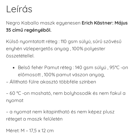
Leírás
Negro Kaballo maszk egyenesen
Erich Kästner: Május
35 című regényéből.
Külső nyomtatott réteg : 110 gsm súlyú, sűrű szövésű
enyhén vízlepergetős anyag , 100% polyester
összetétellel.
Belső fehér Pamut réteg : 140 gsm súlyú , 95°C -on
előmosott , 100% pamut vászon anyag,
– Állítható fülre akasztó többféle színben
– 60 °C -on mosható, nem bolyhosodik és nem fakul a
nyomat
– a nyomat nem kitapintható és nem képez plusz
réteget a maszk felületén
Méret: M – 17,5 x 12 cm