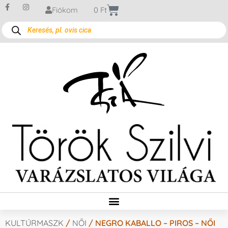
Fiókom
0
Ft
KULTÚRMASZK
/
NŐI
/ NEGRO KABALLO – PIROS – NŐI