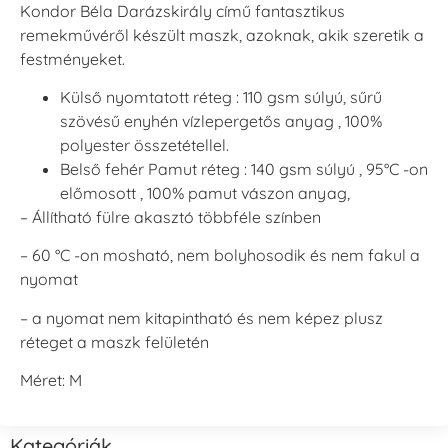
Kondor Béla Darázskirály című fantasztikus
remekművéről készült maszk, azoknak, akik szeretik a
festményeket.
Külső nyomtatott réteg : 110 gsm súlyú, sűrű
szövésű enyhén vízlepergetős anyag , 100%
polyester összetétellel.
Belső fehér Pamut réteg : 140 gsm súlyú , 95°C -on
előmosott , 100% pamut vászon anyag,
– Állítható fülre akasztó többféle színben
– 60 °C -on mosható, nem bolyhosodik és nem fakul a
nyomat
– a nyomat nem kitapintható és nem képez plusz
réteget a maszk felületén
Méret: M
Kategóriák