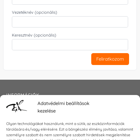
Vezetéknév (opcionális)
Keresztnév (opcionális)
Feliratkozom
INFORMÁCIÓK
Adatvédelmi beállítások
Általános szerződési feltételek
kezelése
Adatkezelési tájékoztató
Impresszum
Olyan technológiákat használunk, mint a sütik, az eszközinformációk
tárolására és/vagy elérésére. Ezt a böngészési élmény javítása, valamint
személyre szabott és nem személyre szabott hirdetések megjelenítése