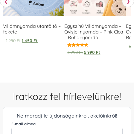
❮
❯
Villámnyomda utántöltő –
Egyszínű Villámnyomda –
Egy
fekete
Ovisjel nyomda – Pink Cica
Ovi
– Ruhanyomda
Bag
1.950
Ft
1.450
Ft
6.
Értékelés:
6.990
Ft
5.990
Ft
5.00
/ 5
Iratkozz fel hírlevelünkre!
Ne maradj le újdonságainkról, akcióinkról!
E-mail címed