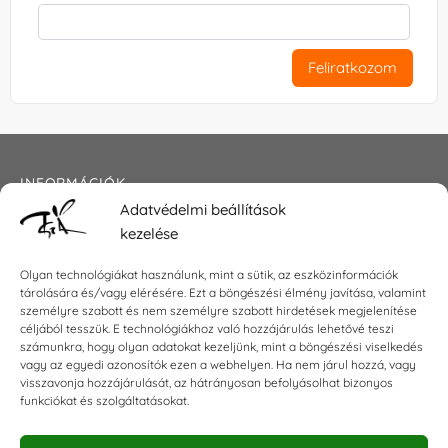
Feliratkozom
INFORMÁCIÓK
Adatvédelmi beállítások
Általános szerződési feltételek
kezelése
Adatkezelési tájékoztató
Impresszum
Olyan technológiákat használunk, mint a sütik, az eszközinformációk
tárolására és/vagy elérésére. Ezt a böngészési élmény javítása, valamint
személyre szabott és nem személyre szabott hirdetések megjelenítése
céljából tesszük. E technológiákhoz való hozzájárulás lehetővé teszi
számunkra, hogy olyan adatokat kezeljünk, mint a böngészési viselkedés
KAPCSOLAT
vagy az egyedi azonosítók ezen a webhelyen. Ha nem járul hozzá, vagy
visszavonja hozzájárulását, az hátrányosan befolyásolhat bizonyos
E-mail:
shop@torokszilvi.com
funkciókat és szolgáltatásokat.
Telefon: +36 30 6767872