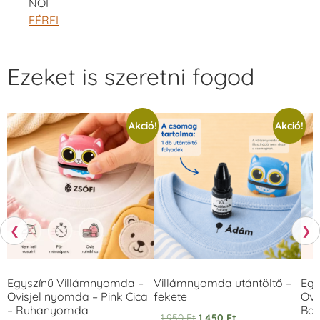
NŐI
FÉRFI
Ezeket is szeretni fogod
Akció!
Akció!
❮
❯
Egyszínű Villámnyomda –
Villámnyomda utántöltő –
Egy
Ovisjel nyomda – Pink Cica
fekete
Ovi
– Ruhanyomda
Bag
1.950
Ft
1.450
Ft