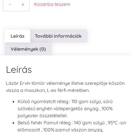
-
+
Kosárba teszem
Leírás
További információk
Vélemények (0)
Leírás
Lázár Ervin tömör véleménye illetve szereplője köszön
vissza a maszkon, L-es férfi méretben.
Külső nyomtatott réteg : 110 gsm súlyú, sűrű
szövésű enyhén vízlepergetős anyag , 100%
polyester összetétellel.
Belső fehér Pamut réteg : 140 gsm súlyú , 95°C -on
előmosott , 100% pamut vászon anyag,