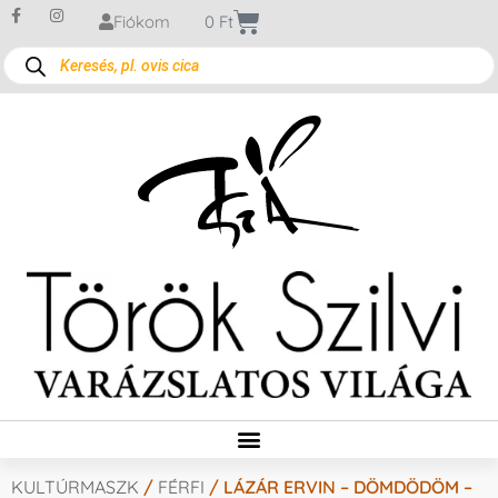
Fiókom
0
Ft
KULTÚRMASZK
/
FÉRFI
/ LÁZÁR ERVIN – DÖMDÖDÖM –