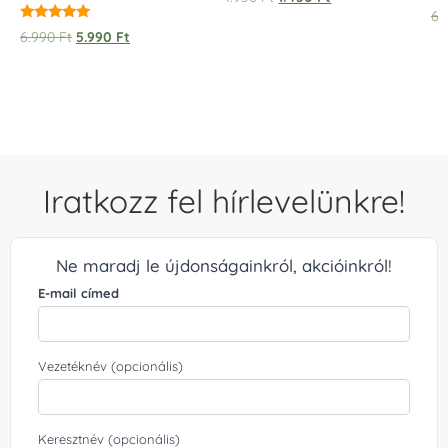
6.
Értékelés:
6.990
Ft
5.990
Ft
5.00
/ 5
Iratkozz fel hírlevelünkre!
Ne maradj le újdonságainkról, akcióinkról!
E-mail címed
Vezetéknév (opcionális)
Keresztnév (opcionális)