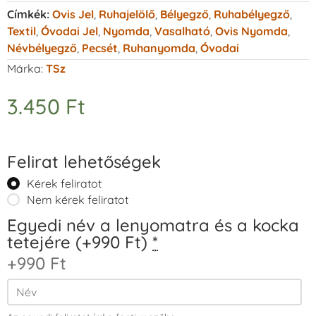
Címkék:
Ovis Jel
,
Ruhajelölő
,
Bélyegző
,
Ruhabélyegző
,
Textil
,
Óvodai Jel
,
Nyomda
,
Vasalható
,
Ovis Nyomda
,
Névbélyegző
,
Pecsét
,
Ruhanyomda
,
Óvodai
Márka:
TSz
3.450
Ft
Felirat lehetőségek
Kérek feliratot
Nem kérek feliratot
Egyedi név a lenyomatra és a kocka
tetejére (+990 Ft)
*
+990 Ft