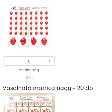
Tintapárna -
Tintapárna -
Tintapárna -
Fekete
Fenyőzöld
Gránátalma
+1.380 Ft
+1.380 Ft
+790 Ft
VersaCraft
VersaCraft
VersaCraft
Tintapárna -
Tintapárna -
Tintapárna -
Homokbarna
Kiwizöld
Narancssárga
+1.380 Ft
+1.380 Ft
+1.380 Ft
Mennyiség
0 Ft
Vasalható matrica nagy - 20 db
VersaCraft
VersaCraft
VersaCraft
Tintapárna -
Tintapárna -
Tintapárna -
Orgonalila
Pipacspiros
Rózsaszín