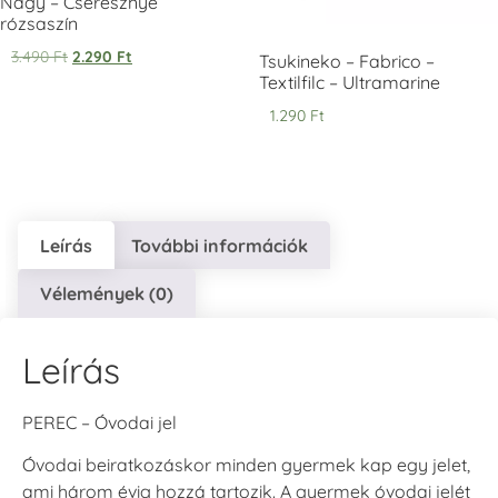
Nagy – Cseresznye
rózsaszín
3.490
Ft
2.290
Ft
VersaCraft
VersaCraft
VersaCraft
Tsukineko – Fabrico –
Tintapárna -
Tintapárna -
Tintapárna -
Textilfilc – Ultramarine
Éjkék
Ködszürke
Középkék
1.290
Ft
+1.380 Ft
+1.380 Ft
+790 Ft
Leírás
További információk
VersaCraft
VersaCraft
VersaCraft
Vélemények (0)
Tintapárna - Lila
Tintapárna -
Tintapárna -
Mentazöld
Rágógumi
+790 Ft
rózsaszín
+1.380 Ft
Leírás
+790 Ft
PEREC – Óvodai jel
Óvodai beiratkozáskor minden gyermek kap egy jelet,
ami három évig hozzá tartozik. A gyermek óvodai jelét