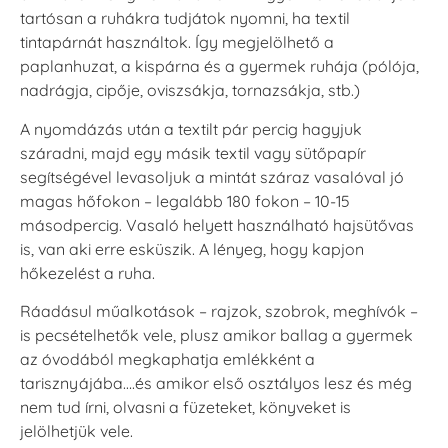
tartósan a ruhákra tudjátok nyomni, ha textil
VersaCraft
VersaCraft
tintapárnát használtok. Így megjelölhető a
Tintapárna -
Tintapárna -
paplanhuzat, a kispárna és a gyermek ruhája (pólója,
Hidegszürke -
Vízkék
VersaCraft
nadrágja, cipője, oviszsákja, tornazsákja, stb.)
+790 Ft
+1.380 Ft
A nyomdázás után a textilt pár percig hagyjuk
száradni, majd egy másik textil vagy sütőpapír
segítségével levasoljuk a mintát száraz vasalóval jó
magas hőfokon – legalább 180 fokon – 10-15
másodpercig. Vasaló helyett használható hajsütővas
is, van aki erre esküszik. A lényeg, hogy kapjon
hőkezelést a ruha.
Ráadásul műalkotások – rajzok, szobrok, meghívók –
is pecsételhetők vele, plusz amikor ballag a gyermek
az óvodából megkaphatja emlékként a
tarisznyájába….és amikor első osztályos lesz és még
nem tud írni, olvasni a füzeteket, könyveket is
jelölhetjük vele.