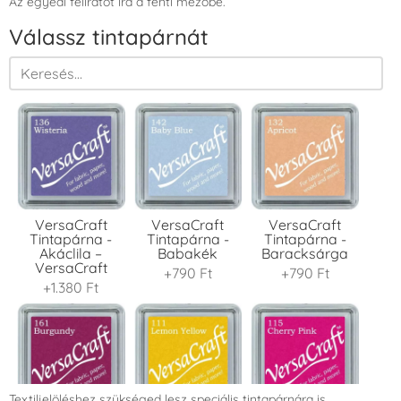
Az egyedi feliratot írd a fenti mezőbe.
Válassz tintapárnát
VersaCraft
VersaCraft
VersaCraft
Tintapárna -
Tintapárna -
Tintapárna -
Akáclila –
Babakék
Baracksárga
VersaCraft
+790 Ft
+790 Ft
+1.380 Ft
Textiljelöléshez szükséged lesz speciális tintapárnára is.