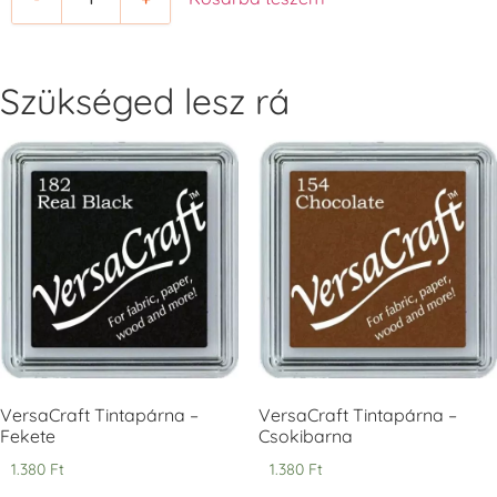
+1.380 Ft
+1.380 Ft
Szükséged lesz rá
Tsukineko -
Tsukineko -
Tsukineko -
VersaCraft
VersaCraft
VersaCraft
Tintapárna -
Tintapárna -
Tintapárna -
Cherry Red -
Clover -
Cocoa -
Cseresznye
Lóherezöld
kakaóbarna
piros
+1.380 Ft
+1.380 Ft
+1.380 Ft
VersaCraft Tintapárna –
VersaCraft Tintapárna –
Fekete
Csokibarna
1.380
Ft
1.380
Ft
Tsukineko -
Tsukineko -
Tsukineko -