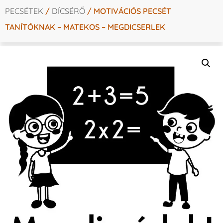
PECSÉTEK
/
DÍCSÉRŐ
/ MOTIVÁCIÓS PECSÉT
TANÍTÓKNAK – MATEKOS – MEGDICSERLEK