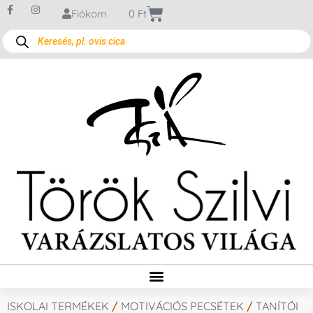
Fiókom
0
Ft
ISKOLAI TERMÉKEK
/
MOTIVÁCIÓS PECSÉTEK
/
TANÍTÓI