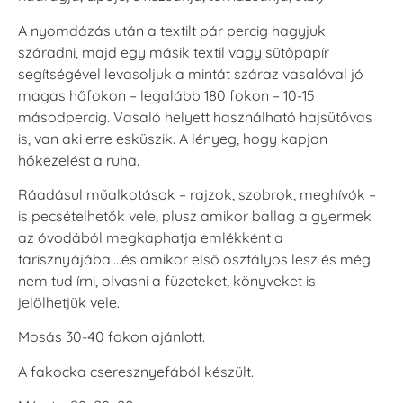
Tsukineko -
Tsukineko -
Tsukineko -
VersaCraft
VersaCraft
VersaCraft
A nyomdázás után a textilt pár percig hagyjuk
Tintapárna -
Tintapárna -
Tintapárna -
száradni, majd egy másik textil vagy sütőpapír
Muscat -
MustardYellow -
Poinsettia -
muskotályzöld
mustársárga
Mikulásvirág
segítségével levasoljuk a mintát száraz vasalóval jó
+1.380 Ft
+1.380 Ft
+1.380 Ft
magas hőfokon – legalább 180 fokon – 10-15
másodpercig. Vasaló helyett használható hajsütővas
is, van aki erre esküszik. A lényeg, hogy kapjon
hőkezelést a ruha.
Ráadásul műalkotások – rajzok, szobrok, meghívók –
is pecsételhetők vele, plusz amikor ballag a gyermek
Tsukineko -
Tsukineko -
Tsukineko -
az óvodából megkaphatja emlékként a
VersaCraft
VersaCraft
VersaCraft
tarisznyájába….és amikor első osztályos lesz és még
Tintapárna -
Tintapárna -
Tintapárna -
Ruby
Saffron -
Soda -
nem tud írni, olvasni a füzeteket, könyveket is
sáfránysárga
szódakék
+1.380 Ft
jelölhetjük vele.
+1.380 Ft
+1.380 Ft
Mosás 30-40 fokon ajánlott.
A fakocka cseresznyefából készült.