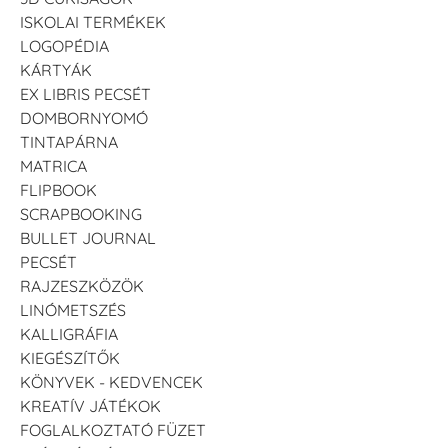
ISKOLAI TERMÉKEK
LOGOPÉDIA
VersaCraft
VersaCraft
VersaCraft
Tintapárna - Lila
Tintapárna -
Tintapárna -
KÁRTYÁK
Mentazöld
Rágógumi
+790 Ft
EX LIBRIS PECSÉT
rózsaszín
+1.380 Ft
DOMBORNYOMÓ
+790 Ft
TINTAPÁRNA
MATRICA
FLIPBOOK
SCRAPBOOKING
BULLET JOURNAL
PECSÉT
VersaCraft
VersaCraft
RAJZESZKÖZÖK
Tintapárna -
Tintapárna -
Hidegszürke -
Vízkék
LINÓMETSZÉS
VersaCraft
+790 Ft
KALLIGRÁFIA
+1.380 Ft
KIEGÉSZÍTŐK
KÖNYVEK - KEDVENCEK
KREATÍV JÁTÉKOK
FOGLALKOZTATÓ FÜZET