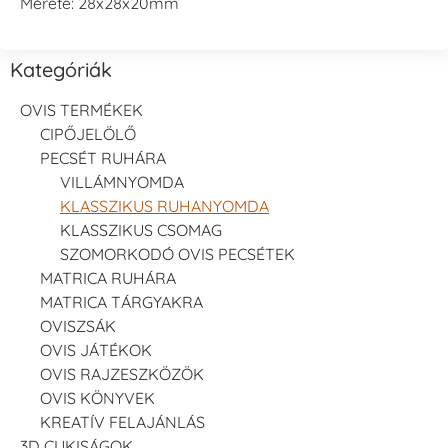
Mérete: 28x28x20mm
Tsukineko -
Tsukineko -
Tsukineko -
VersaCraft
VersaCraft
VersaCraft
Kategóriák
Tintapárna -
Tintapárna -
Tintapárna -
Starry Night -
Stone -
Wasabi
OVIS TERMÉKEK
csillagos éjkék
kőszürke
+1.380 Ft
CIPŐJELÖLŐ
+1.380 Ft
+1.380 Ft
PECSÉT RUHÁRA
VILLÁMNYOMDA
KLASSZIKUS RUHANYOMDA
KLASSZIKUS CSOMAG
SZOMORKODÓ OVIS PECSÉTEK
MATRICA RUHÁRA
VersaCraft
VersaCraft
VersaCraft
MATRICA TÁRGYAKRA
Tintapárna -
Tintapárna -
Tintapárna -
Éjkék
Ködszürke
Középkék
OVISZSÁK
+1.380 Ft
+1.380 Ft
+790 Ft
OVIS JÁTÉKOK
OVIS RAJZESZKÖZÖK
OVIS KÖNYVEK
KREATÍV FELAJÁNLÁS
3D CUKISÁGOK