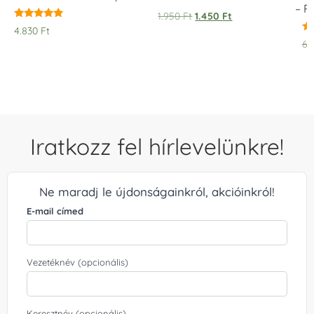
– 
1.950
Ft
1.450
Ft
Értékelés:
4.830
Ft
5.00
Ér
6.
/ 5
5.
/ 
Iratkozz fel hírlevelünkre!
Ne maradj le újdonságainkról, akcióinkról!
E-mail címed
Vezetéknév (opcionális)
Keresztnév (opcionális)