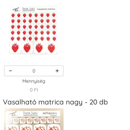
Tintapárna -
Tintapárna -
Tintapárna -
Gránátalma
Homokbarna
Kiwizöld
+790 Ft
+1.380 Ft
+1.380 Ft
VersaCraft
VersaCraft
VersaCraft
Tintapárna -
Tintapárna -
Tintapárna -
Narancssárga
Orgonalila
Rózsaszín
+1.380 Ft
+1.380 Ft
+790 Ft
Mennyiség
0 Ft
Vasalható matrica nagy - 20 db
VersaCraft
VersaCraft
VersaCraft
Tintapárna -
Tintapárna -
Tintapárna -
Smaragdzöld
Téglavörös
Üdezöld