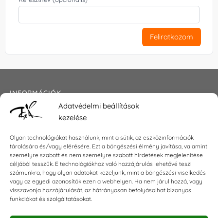
Feliratkozom
INFORMÁCIÓK
Adatvédelmi beállítások
Általános szerződési feltételek
kezelése
Adatkezelési tájékoztató
Impresszum
Olyan technológiákat használunk, mint a sütik, az eszközinformációk
tárolására és/vagy elérésére. Ezt a böngészési élmény javítása, valamint
személyre szabott és nem személyre szabott hirdetések megjelenítése
céljából tesszük. E technológiákhoz való hozzájárulás lehetővé teszi
számunkra, hogy olyan adatokat kezeljünk, mint a böngészési viselkedés
KAPCSOLAT
vagy az egyedi azonosítók ezen a webhelyen. Ha nem járul hozzá, vagy
visszavonja hozzájárulását, az hátrányosan befolyásolhat bizonyos
E-mail:
shop@torokszilvi.com
funkciókat és szolgáltatásokat.
Telefon: +36 30 6767872