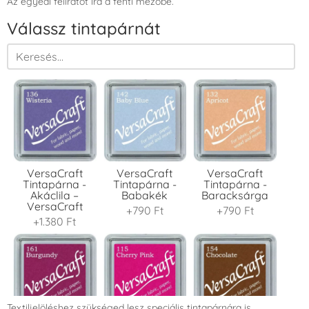
Az egyedi feliratot írd a fenti mezőbe.
Válassz tintapárnát
VersaCraft
VersaCraft
VersaCraft
Tintapárna -
Tintapárna -
Tintapárna -
Akáclila –
Babakék
Baracksárga
VersaCraft
+790 Ft
+790 Ft
+1.380 Ft
Textiljelöléshez szükséged lesz speciális tintapárnára is.