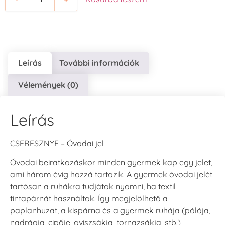
Cherry Red -
Clover -
Cocoa -
Cseresznye
Lóherezöld
kakaóbarna
piros
+1.380 Ft
+1.380 Ft
+1.380 Ft
Leírás
További információk
Vélemények (0)
Tsukineko -
Tsukineko -
Tsukineko -
Leírás
VersaCraft
VersaCraft
VersaCraft
Tintapárna -
Tintapárna -
Tintapárna -
Denim -
Espresso
Moss -
CSERESZNYE – Óvodai jel
farmerkék
Mohazöld
+1.380 Ft
+1.380 Ft
+1.380 Ft
Óvodai beiratkozáskor minden gyermek kap egy jelet,
ami három évig hozzá tartozik. A gyermek óvodai jelét
tartósan a ruhákra tudjátok nyomni, ha textil
tintapárnát használtok. Így megjelölhető a
paplanhuzat, a kispárna és a gyermek ruhája (pólója,
nadrágja, cipője, oviszsákja, tornazsákja, stb.)