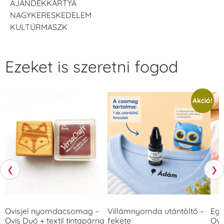
AJÁNDÉKKÁRTYA
NAGYKERESKEDELEM
KULTÚRMASZK
Ezeket is szeretni fogod
Akció!
❮
❯
Ovisjel nyomdacsomag –
Villámnyomda utántöltő –
Egy
Ovis Duó + textil tintapárna
fekete
Ovi