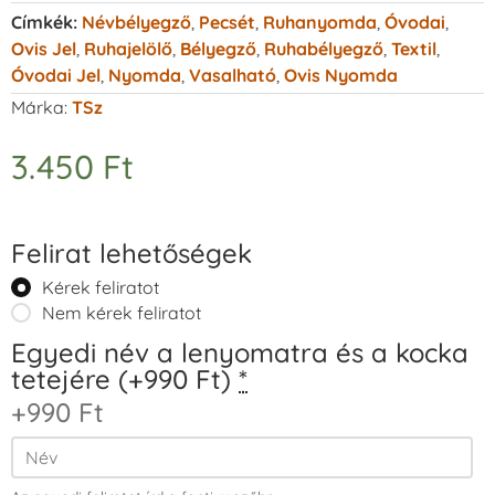
Címkék:
Névbélyegző
,
Pecsét
,
Ruhanyomda
,
Óvodai
,
Ovis Jel
,
Ruhajelölő
,
Bélyegző
,
Ruhabélyegző
,
Textil
,
Óvodai Jel
,
Nyomda
,
Vasalható
,
Ovis Nyomda
Márka:
TSz
3.450
Ft
Felirat lehetőségek
Kérek feliratot
Nem kérek feliratot
Egyedi név a lenyomatra és a kocka
tetejére (+990 Ft)
*
+990 Ft