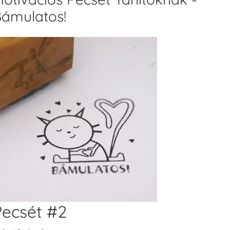
ámulatos!
Pecsét #2