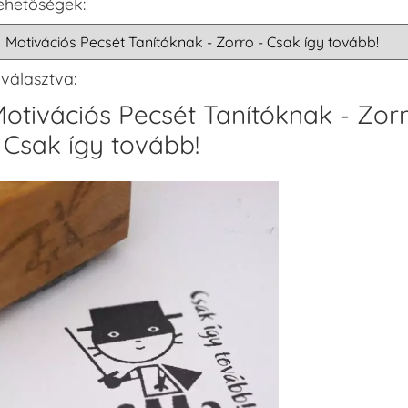
ehetőségek:
iválasztva:
otivációs Pecsét Tanítóknak - Zor
 Csak így tovább!