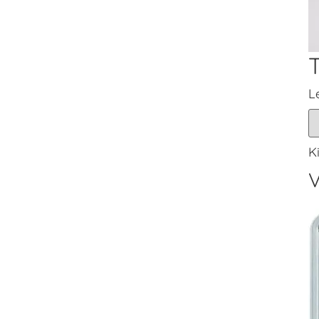
L
K
V