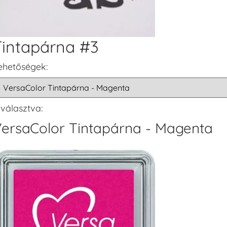
Tintapárna #3
ehetőségek:
iválasztva:
ersaColor Tintapárna - Magenta