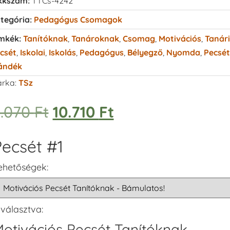
kkszám:
TTCs-4242
tegória:
Pedagógus Csomagok
mkék:
Tanítóknak
,
Tanároknak
,
Csomag
,
Motivációs
,
Tanári
csét
,
Iskolai
,
Iskolás
,
Pedagógus
,
Bélyegző
,
Nyomda
,
Pecsét
ándék
rka:
TSz
1.070
Ft
10.710
Ft
ecsét #1
ehetőségek:
iválasztva:
otivációs Pecsét Tanítóknak -