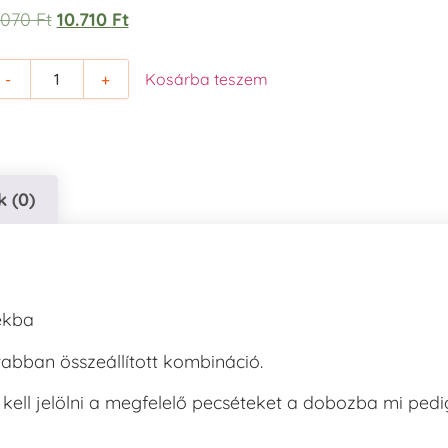
1.070
Ft
10.710
Ft
-
+
Kosárba teszem
 (0)
ékba
abban összeállított kombináció.
 kell jelölni a megfelelő pecséteket a dobozba mi pedi