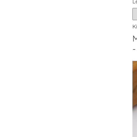
L
K
M
-