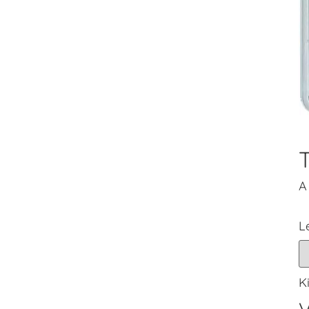
A
L
K