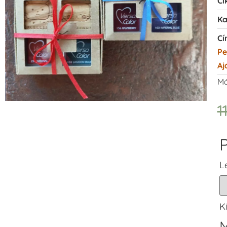
Ci
Ka
Cí
Pe
Aj
Má
1
P
L
K
M