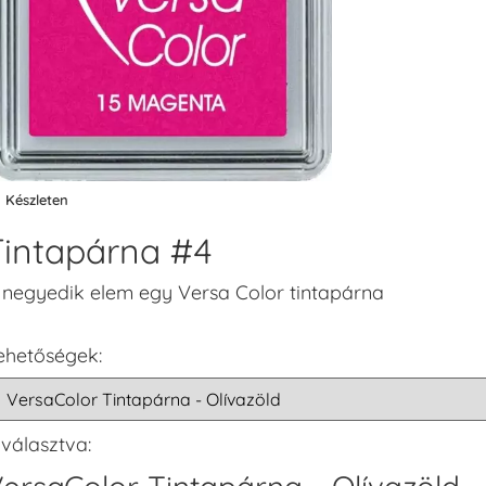
Készleten
Tintapárna #4
 negyedik elem egy Versa Color tintapárna
ehetőségek:
iválasztva: