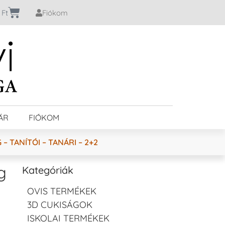
0
Ft
Fiókom
ÁR
FIÓKOM
 TANÍTÓI – TANÁRI – 2+2
g
Kategóriák
OVIS TERMÉKEK
3D CUKISÁGOK
ISKOLAI TERMÉKEK