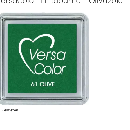
ersaColor Tintapárna - Olívazöld
Készleten