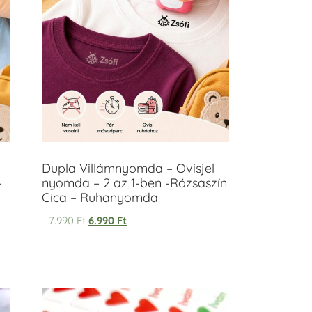
Dupla Villámnyomda – Ovisjel
–
nyomda – 2 az 1-ben -Rózsaszín
Cica – Ruhanyomda
7.990
Ft
6.990
Ft