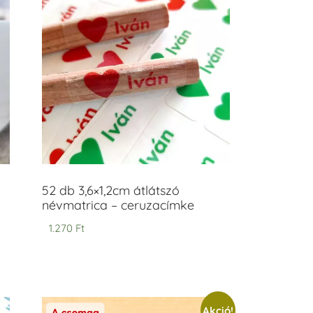
52 db 3,6×1,2cm átlátszó
névmatrica – ceruzacímke
1.270
Ft
Akció!