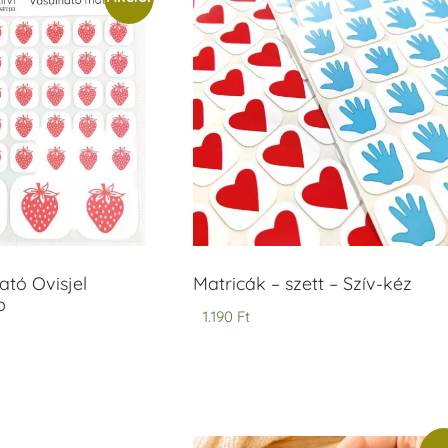
tó Ovisjel
Matricák – szett – Szív-kéz
b
1.190
Ft