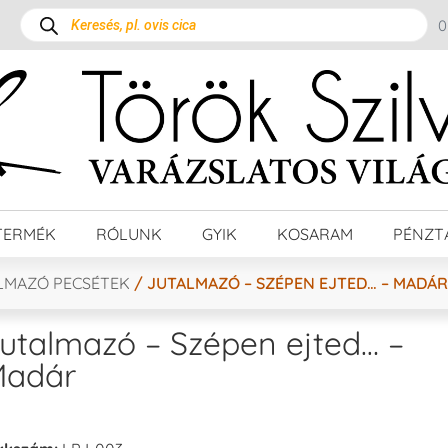
TERMÉK
RÓLUNK
GYIK
KOSARAM
PÉNZT
LMAZÓ PECSÉTEK
/ JUTALMAZÓ – SZÉPEN EJTED… – MADÁR
utalmazó – Szépen ejted… –
adár