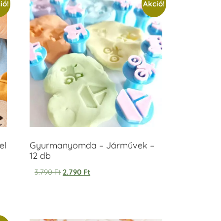
ió!
Akció!
el
Gyurmanyomda – Járművek –
12 db
3.790
Ft
2.790
Ft