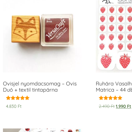
Ovisjel nyomdacsomag – Ovis
Ruhára Vasalha
Duó + textil tintapárna
Matrica – 44 d
Értékelés:
Értékelés:
4.830
Ft
2.490
Ft
1.990
Ft
5.00
5.00
/ 5
/ 5