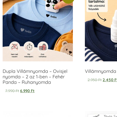
Dupla Villámnyomda – Ovisjel
Villámnyomda u
nyomda – 2 az 1-ben – Fehér
2.950
Ft
2.450
F
Panda – Ruhanyomda
7.990
Ft
6.990
Ft