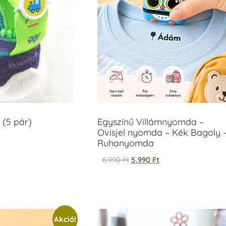
 (5 pár)
Egyszínű Villámnyomda –
Ovisjel nyomda – Kék Bagoly 
Ruhanyomda
6.990
Ft
5.990
Ft
Akció!