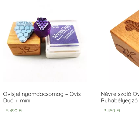
Ovisjel nyomdacsomag – Ovis
Névre szóló O
Duó + mini
Ruhabélyegző
5.490
Ft
3.450
Ft