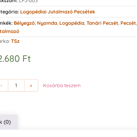
kkszám:
LPJ-003
tegória:
Logopédiai Jutalmazó Pecsétek
mkék:
Bélyegző
,
Nyomda
,
Logopédia
,
Tanári Pecsét
,
Pecsét
,
talmazó
rka:
TSz
2.680
Ft
-
+
Kosárba teszem
 (0)