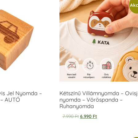
Akc
vis Jel Nyomda –
Kétszínű Villámnyomda – Ovisj
 – AUTÓ
nyomda – Vöröspanda –
Ruhanyomda
7.990
Ft
6.990
Ft