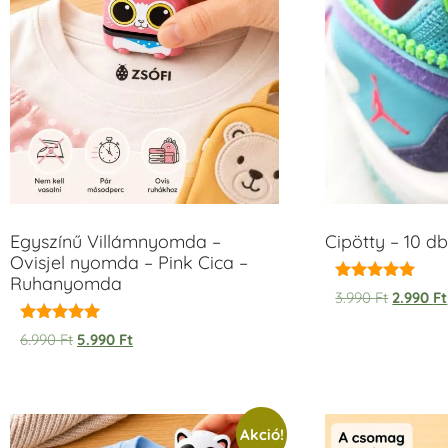
Egyszínű Villámnyomda –
Cipötty – 10 db
Ovisjel nyomda – Pink Cica –
Ruhanyomda
Értékelés:
3.990
Ft
2.990
Ft
5.00
/ 5
Értékelés:
6.990
Ft
5.990
Ft
5.00
/ 5
Akció!