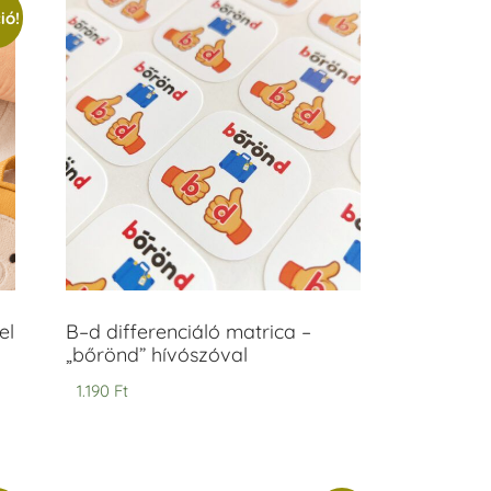
ió!
el
B–d differenciáló matrica –
„bőrönd” hívószóval
1.190
Ft