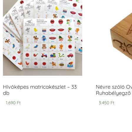
Hívóképes matricakészlet – 33
Névre szóló O
db
Ruhabélyegző 
1.690
Ft
3.450
Ft