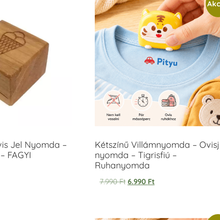
Akc
vis Jel Nyomda –
Kétszínű Villámnyomda – Ovisj
– FAGYI
nyomda – Tigrisfiú –
Ruhanyomda
7.990
Ft
6.990
Ft