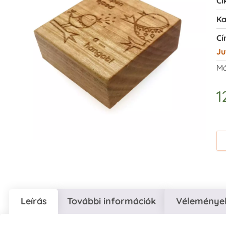
Ci
Ka
Cí
Ju
Má
1
Leírás
További információk
Vélemények