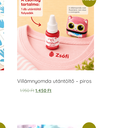
Villámnyomda utántöltő – piros
1.950
Ft
1.450
Ft