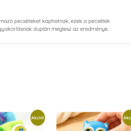
talmazó pecséteket kaphatnak, ezek a pecsétek
 gyakorlásnak duplán meglesz az eredménye.
Akció!
Akc