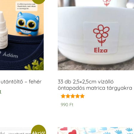
tántöltő – fehér
33 db 2,5×2,5cm vízálló
öntapadós matrica tárgyakra
t
Értékelés:
990
Ft
5.00
/ 5
Akció!