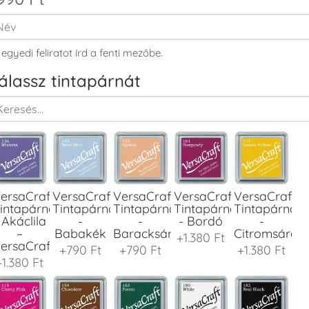
 egyedi feliratot írd a fenti mezőbe.
álassz tintapárnát
ersaCraft
VersaCraft
VersaCraft
VersaCraft
VersaCraft
intapárna
Tintapárna
Tintapárna
Tintapárna
Tintapárna
 Akáclila
-
-
- Bordó
-
–
Babakék
Baracksárga
Citromsárga
+1.380 Ft
ersaCraft
+790 Ft
+790 Ft
+1.380 Ft
+1.380 Ft