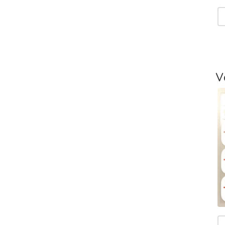
V
T
-
L
V
T
V
T
m