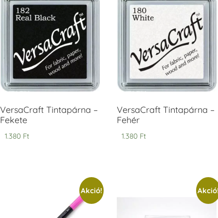
V
T
H
V
VersaCraft Tintapárna –
VersaCraft Tintapárna –
Fekete
Fehér
1.380
Ft
1.380
Ft
Akció!
Akció