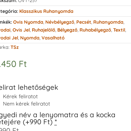
kkszám:
OVT-257
tegória:
Klasszikus Ruhanyomda
mkék:
Ovis Nyomda
,
Névbélyegző
,
Pecsét
,
Ruhanyomda
,
odai
,
Ovis Jel
,
Ruhajelölő
,
Bélyegző
,
Ruhabélyegző
,
Textil
,
odai Jel
,
Nyomda
,
Vasalható
rka:
TSz
.450
Ft
elirat lehetőségek
Kérek feliratot
Nem kérek feliratot
gyedi név a lenyomatra és a kocka
etejére (+990 Ft)
*
990 Ft