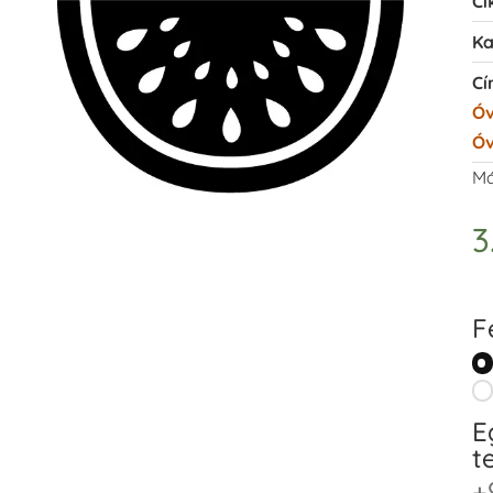
Ci
Ka
Cí
Óv
Óv
Má
3
F
E
t
+