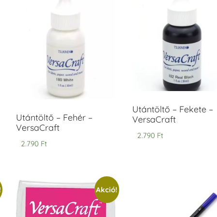
ersaCraft
VersaCraft
intapárna
Tintapárna
-
- Vízkék
idegszürke
+790 Ft
-
ersaCraft
+1.380 Ft
Utántöltő – Fekete –
Utántöltő – Fehér –
VersaCraft
VersaCraft
2.790
Ft
2.790
Ft
!
Akció!