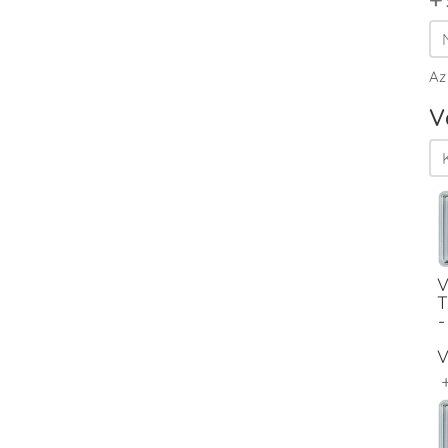
Az
V
V
T
-
V