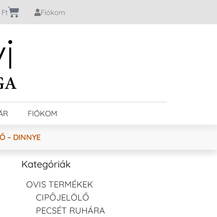
0
Ft
Fiókom
ÁR
FIÓKOM
Ő – DINNYE
Kategóriák
OVIS TERMÉKEK
CIPŐJELÖLŐ
PECSÉT RUHÁRA