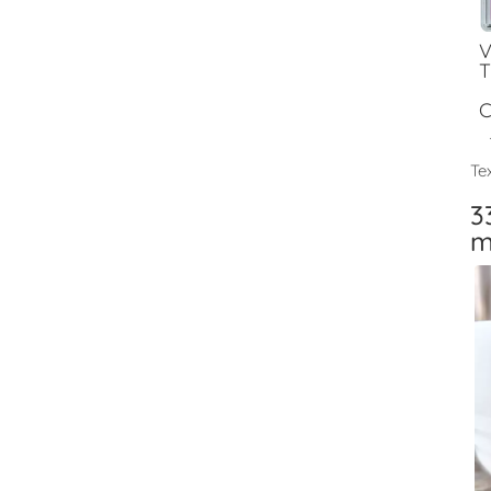
V
T
C
Tex
3
m
V
T
F
V