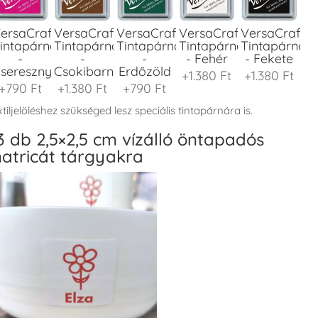
ersaCraft
VersaCraft
VersaCraft
VersaCraft
VersaCraft
intapárna
Tintapárna
Tintapárna
Tintapárna
Tintapárna
-
-
-
- Fehér
- Fekete
seresznyeszín
Csokibarna
Erdőzöld
+1.380 Ft
+1.380 Ft
+790 Ft
+1.380 Ft
+790 Ft
tiljelöléshez szükséged lesz speciális tintapárnára is.
3 db 2,5×2,5 cm vízálló öntapadós
atricát tárgyakra
ersaCraft
VersaCraft
VersaCraft
VersaCraft
VersaCraft
intapárna
Tintapárna
Tintapárna
Tintapárna
Tintapárna
-
-
-
-
-
enyőzöld
Gránátalma
Homokbarna
Kiwizöld
Narancssárg
+1.380 Ft
+790 Ft
+1.380 Ft
+1.380 Ft
+1.380 Ft
ersaCraft
VersaCraft
VersaCraft
VersaCraft
VersaCraft