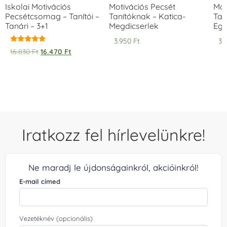
Iskolai Motivációs
Motivációs Pecsét
Mot
Pecsétcsomag – Tanítói –
Tanítóknak – Katica-
Tan
Tanári – 3+1
Megdicserlek
Egy
3.950
Ft
3.
Értékelés:
16.830
Ft
16.470
Ft
5.00
/ 5
Iratkozz fel hírlevelünkre!
Ne maradj le újdonságainkról, akcióinkról!
E-mail címed
Vezetéknév (opcionális)