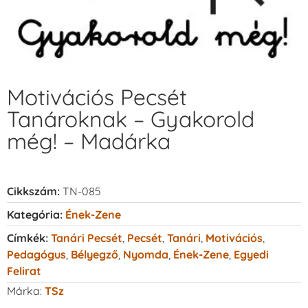
Motivációs Pecsét
Tanároknak – Gyakorold
még! – Madárka
Cikkszám:
TN-085
Kategória:
Ének-Zene
Címkék:
Tanári Pecsét
,
Pecsét
,
Tanári
,
Motivációs
,
Pedagógus
,
Bélyegző
,
Nyomda
,
Ének-Zene
,
Egyedi
Felirat
Márka:
TSz