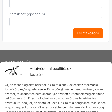
Keresztnév (opcionális)
Feliratkozom
INFORMÁCIÓK
Adatvédelmi beállítások
Általános szerződési feltételek
kezelése
Adatkezelési tájékoztató
Impresszum
Olyan technológiákat használunk, mint a sütik, az eszközinformációk
tárolására és/vagy elérésére. Ezt a böngészési élmény javítása, valamint
személyre szabott és nem személyre szabott hirdetések megjelenítése
céljából tesszük. E technológiákhoz való hozzájárulás lehetővé teszi
számunkra, hogy olyan adatokat kezeljünk, mint a böngészési viselkedés
KAPCSOLAT
vagy az egyedi azonosítók ezen a webhelyen. Ha nem járul hozzá, vagy
visszavonja hozzájárulását, az hátrányosan befolyásolhat bizonyos