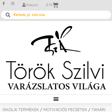
Fiókom
0
Ft
ISKOLAI TERMÉKEK
/
MOTIVÁCIÓS PECSÉTEK
/
TANÁRI