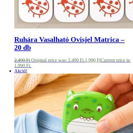
Ruhára Vasalható Ovisjel Matrica –
20 db
2.490
Ft
Original price was: 2.490 Ft.
1.990
Ft
Current price is:
1.990 Ft.
Akció!