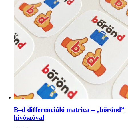
B–d differenciáló matrica – „bőrönd”
hívószóval