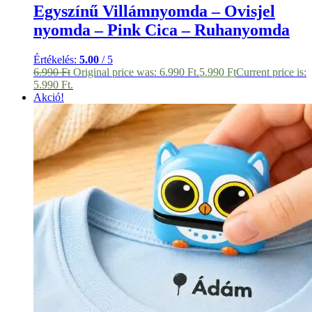
Egyszínű Villámnyomda – Ovisjel
nyomda – Pink Cica – Ruhanyomda
Értékelés:
5.00
/ 5
6.990
Ft
Original price was: 6.990 Ft.
5.990
Ft
Current price is:
5.990 Ft.
Akció!