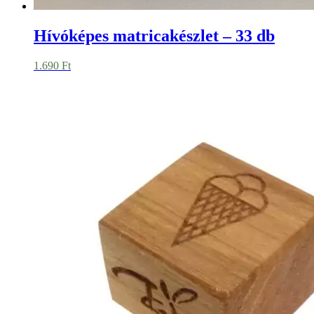
Hívóképes matricakészlet – 33 db
1.690
Ft