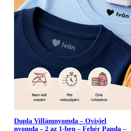
Dupla Villámnyomda – Ovisjel
nyomda – 2 az 1-ben – Fehér Panda –