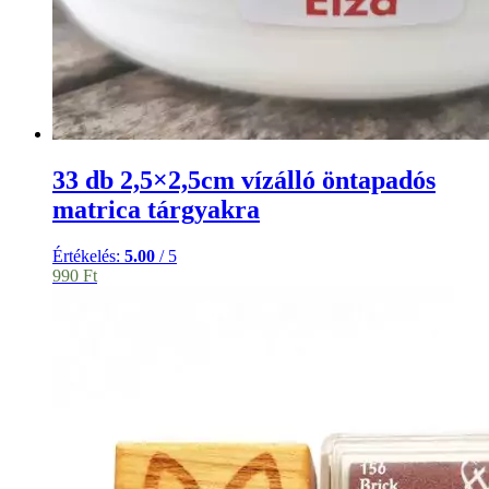
33 db 2,5×2,5cm vízálló öntapadós
matrica tárgyakra
Értékelés:
5.00
/ 5
990
Ft