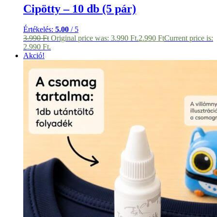
Cipötty – 10 db (5 pár)
Értékelés:
5.00
/ 5
3.990
Ft
Original price was: 3.990 Ft.
2.990
Ft
Current price is:
2.990 Ft.
Akció!