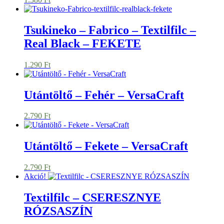
Tsukineko – Fabrico – Textilfilc –
Real Black – FEKETE
1.290
Ft
Utántöltő – Fehér – VersaCraft
2.790
Ft
Utántöltő – Fekete – VersaCraft
2.790
Ft
Akció!
Textilfilc – CSERESZNYE
RÓZSASZÍN