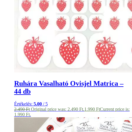
Ruhára Vasalható Ovisjel Matrica –
44 db
Értékelés:
5.00
/ 5
2.490
Ft
Original price was: 2.490 Ft.
1.990
Ft
Current price is:
1.990 Ft.