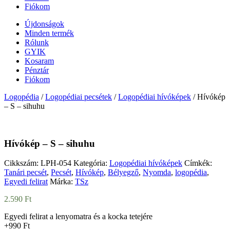
Fiókom
Újdonságok
Minden termék
Rólunk
GYIK
Kosaram
Pénztár
Fiókom
Logopédia
/
Logopédiai pecsétek
/
Logopédiai hívóképek
/ Hívókép
– S – sihuhu
Hívókép – S – sihuhu
Cikkszám:
LPH-054
Kategória:
Logopédiai hívóképek
Címkék:
Tanári pecsét
,
Pecsét
,
Hívókép
,
Bélyegző
,
Nyomda
,
logopédia
,
Egyedi felirat
Márka:
TSz
2.590
Ft
Egyedi felirat a lenyomatra és a kocka tetejére
+990 Ft