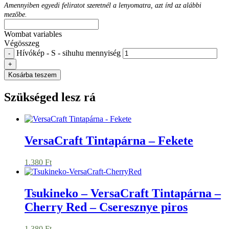
Amennyiben egyedi feliratot szeretnél a lenyomatra, azt írd az alábbi
mezőbe.
Wombat variables
Végösszeg
Hívókép - S - sihuhu mennyiség
-
+
Kosárba teszem
Szükséged lesz rá
VersaCraft Tintapárna – Fekete
1.380
Ft
Tsukineko – VersaCraft Tintapárna –
Cherry Red – Cseresznye piros
1.380
Ft