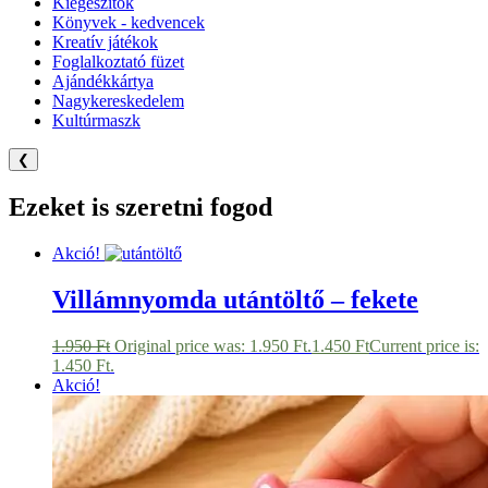
Kiegészítők
Könyvek - kedvencek
Kreatív játékok
Foglalkoztató füzet
Ajándékkártya
Nagykereskedelem
Kultúrmaszk
❮
Ezeket is szeretni fogod
Akció!
Villámnyomda utántöltő – fekete
1.950
Ft
Original price was: 1.950 Ft.
1.450
Ft
Current price is:
1.450 Ft.
Akció!