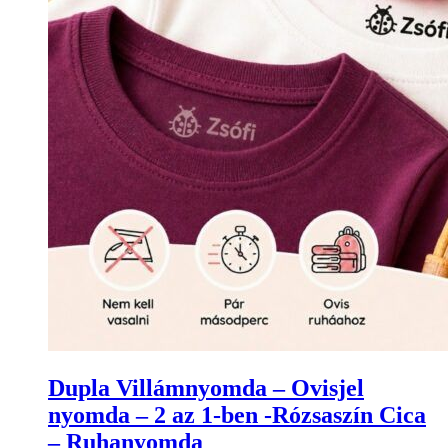
Dupla Villámnyomda – Ovisjel
nyomda – 2 az 1-ben -Rózsaszín Cica
– Ruhanyomda