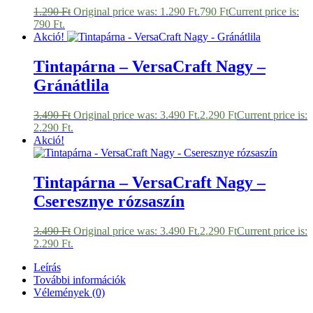
1.290
Ft
Original price was: 1.290 Ft.
790
Ft
Current price is:
790 Ft.
Akció!
Tintapárna – VersaCraft Nagy –
Gránátlila
3.490
Ft
Original price was: 3.490 Ft.
2.290
Ft
Current price is:
2.290 Ft.
Akció!
Tintapárna – VersaCraft Nagy –
Cseresznye rózsaszín
3.490
Ft
Original price was: 3.490 Ft.
2.290
Ft
Current price is:
2.290 Ft.
Leírás
További információk
Vélemények (0)