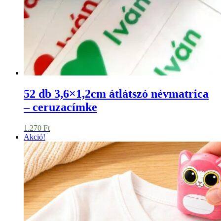
52 db 3,6×1,2cm átlátszó névmatrica
– ceruzacímke
1.270
Ft
Akció!