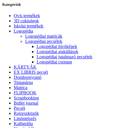
Kategóriák
Ovis termékek
3D cukiságok
Iskolai termékek
Logopédia
Logopédiai matricák
Logopédiai pecsétek
Logopédiai hívóképek
Logopédiai ajakállások
Logopédiai jutalmazó pecsétek
Logopédiai csomag
KÁRTYÁK
EX LIBRIS pecsét
Dombornyomó
Tintapárna
Matrica
FLIPBOOK
Scrapbooking
Bullet journal
Pecsét
Rajzeszközök
Linómetszés
Kalligráfia