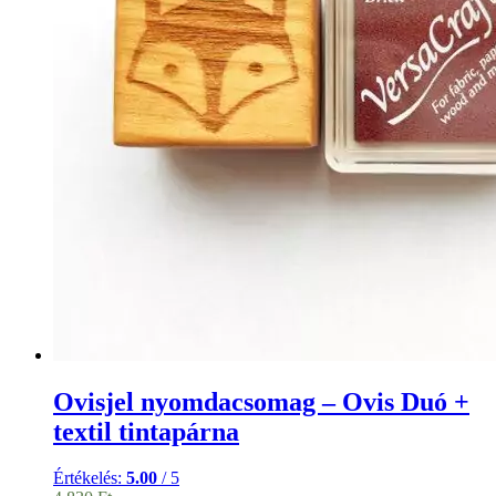
Ovisjel nyomdacsomag – Ovis Duó +
textil tintapárna
Értékelés:
5.00
/ 5