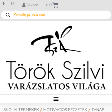
Fiókom
0
Ft
ISKOLAI TERMÉKEK
/
MOTIVÁCIÓS PECSÉTEK
/
TANÁRI