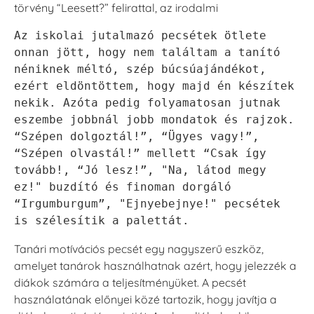
törvény “Leesett?” felirattal, az irodalmi
Az iskolai jutalmazó pecsétek ötlete 
onnan jött, hogy nem találtam a tanító 
néniknek méltó, szép búcsúajándékot, 
ezért eldöntöttem, hogy majd én készítek 
nekik. Azóta pedig folyamatosan jutnak 
eszembe jobbnál jobb mondatok és rajzok. 
“Szépen dolgoztál!”, “Ügyes vagy!”, 
“Szépen olvastál!” mellett “Csak így 
tovább!, “Jó lesz!”, "Na, látod megy 
ez!" buzdító és finoman dorgáló 
“Irgumburgum”, "Ejnyebejnye!" pecsétek 
is szélesítik a palettát.
Tanári motívációs pecsét egy nagyszerű eszköz,
amelyet tanárok használhatnak azért, hogy jelezzék a
diákok számára a teljesítményüket. A pecsét
használatának előnyei közé tartozik, hogy javítja a