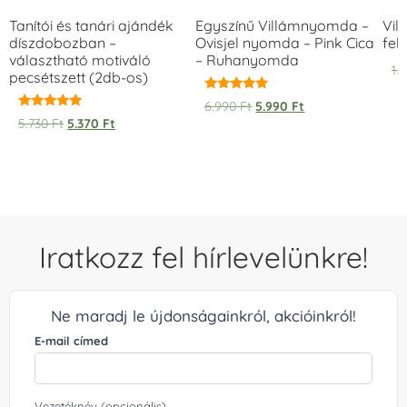
Tanítói és tanári ajándék
Egyszínű Villámnyomda –
Vil
díszdobozban –
Ovisjel nyomda – Pink Cica
fek
választható motiváló
– Ruhanyomda
1.
pecsétszett (2db-os)
Értékelés:
6.990
Ft
5.990
Ft
5.00
Értékelés:
5.730
Ft
5.370
Ft
/ 5
5.00
/ 5
Iratkozz fel hírlevelünkre!
Ne maradj le újdonságainkról, akcióinkról!
E-mail címed
Vezetéknév (opcionális)