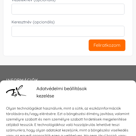
Keresztnév (opcionális)
Feliratkozom
INFORMÁCIÓK
Adatvédelmi beállítások
Általános szerződési feltételek
kezelése
Adatkezelési tájékoztató
Impresszum
Olyan technológiákat használunk, mint a sütik, az eszközinformációk
tárolására és/vagy elérésére. Ezt a böngészési élmény javítása, valamint
személyre szabott és nem személyre szabott hirdetések megjelenítése
céljából tesszük. E technológiákhoz való hozzájárulás lehetővé teszi
KAPCSOLAT
számunkra, hogy olyan adatokat kezeljünk, mint a böngészési viselkedés
vagy az egyedi azonosítók ezen a webhelyen. Ha nem járul hozzá, vagy