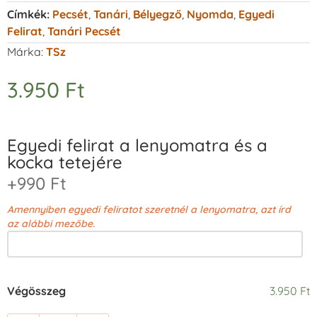
Címkék:
Pecsét
,
Tanári
,
Bélyegző
,
Nyomda
,
Egyedi
Felirat
,
Tanári Pecsét
Márka:
TSz
3.950
Ft
Egyedi felirat a lenyomatra és a
kocka tetejére
+990 Ft
Amennyiben egyedi feliratot szeretnél a lenyomatra, azt írd
az alábbi mezőbe.
Végösszeg
3.950 Ft