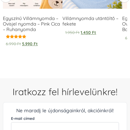
Egyszínű Villámnyomda –
Villámnyomda utántöltő –
Egy
Ovisjel nyomda – Pink Cica
fekete
Ovi
– Ruhanyomda
Bag
1.950
Ft
1.450
Ft
6.
Értékelés:
6.990
Ft
5.990
Ft
5.00
/ 5
Iratkozz fel hírlevelünkre!
Ne maradj le újdonságainkról, akcióinkról!
E-mail címed