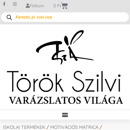
Fiókom
0
Ft
ISKOLAI TERMÉKEK
/
MOTIVÁCIÓS MATRICA
/