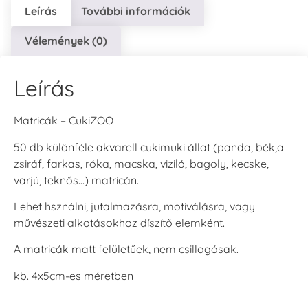
Leírás
További információk
Vélemények (0)
Leírás
Matricák – CukiZOO
50 db különféle akvarell cukimuki állat (panda, bék,a
zsiráf, farkas, róka, macska, viziló, bagoly, kecske,
varjú, teknős…) matricán.
Lehet hsználni, jutalmazásra, motiválásra, vagy
művészeti alkotásokhoz díszítő elemként.
A matricák matt felületűek, nem csillogósak.
kb. 4x5cm-es méretben