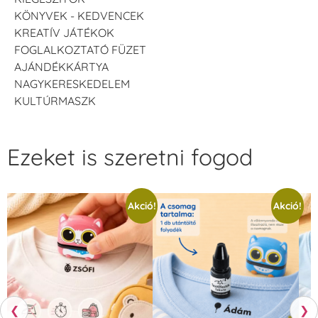
KÖNYVEK - KEDVENCEK
KREATÍV JÁTÉKOK
FOGLALKOZTATÓ FÜZET
AJÁNDÉKKÁRTYA
NAGYKERESKEDELEM
KULTÚRMASZK
Ezeket is szeretni fogod
Akció!
Akció!
❮
❯