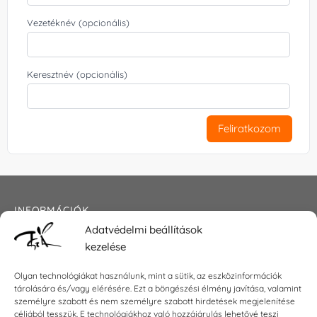
Vezetéknév (opcionális)
Keresztnév (opcionális)
Feliratkozom
INFORMÁCIÓK
Adatvédelmi beállítások
Általános szerződési feltételek
kezelése
Adatkezelési tájékoztató
Impresszum
Olyan technológiákat használunk, mint a sütik, az eszközinformációk
tárolására és/vagy elérésére. Ezt a böngészési élmény javítása, valamint
személyre szabott és nem személyre szabott hirdetések megjelenítése
céljából tesszük. E technológiákhoz való hozzájárulás lehetővé teszi