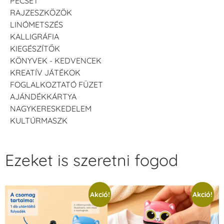
PECSÉT
RAJZESZKÖZÖK
LINÓMETSZÉS
KALLIGRÁFIA
KIEGÉSZÍTŐK
KÖNYVEK - KEDVENCEK
KREATÍV JÁTÉKOK
FOGLALKOZTATÓ FÜZET
AJÁNDÉKKÁRTYA
NAGYKERESKEDELEM
KULTÚRMASZK
Ezeket is szeretni fogod
Akció!
Akció!