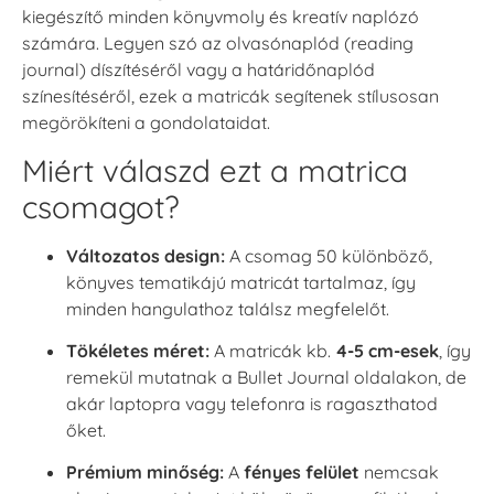
kiegészítő minden könyvmoly és kreatív naplózó
számára. Legyen szó az olvasónaplód (reading
journal) díszítéséről vagy a határidőnaplód
színesítéséről, ezek a matricák segítenek stílusosan
megörökíteni a gondolataidat.
Miért válaszd ezt a matrica
csomagot?
Változatos design:
A csomag 50 különböző,
könyves tematikájú matricát tartalmaz, így
minden hangulathoz találsz megfelelőt.
Tökéletes méret:
A matricák kb.
4-5 cm-esek
, így
remekül mutatnak a Bullet Journal oldalakon, de
akár laptopra vagy telefonra is ragaszthatod
őket.
Prémium minőség:
A
fényes felület
nemcsak