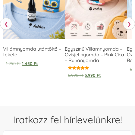
❮
❯
Villámnyomda utántöltő –
Egyszínű Villámnyomda –
Egy
fekete
Ovisjel nyomda – Pink Cica
Ovi
– Ruhanyomda
Bag
1.950
Ft
1.450
Ft
6.
Értékelés:
6.990
Ft
5.990
Ft
5.00
/ 5
Iratkozz fel hírlevelünkre!