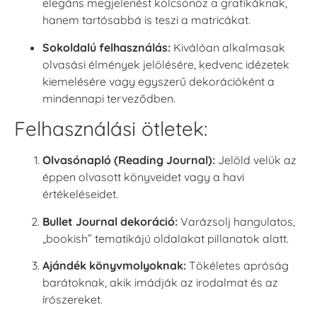
elegáns megjelenést kölcsönöz a grafikáknak,
hanem tartósabbá is teszi a matricákat.
Sokoldalú felhasználás:
Kiválóan alkalmasak
olvasási élmények jelölésére, kedvenc idézetek
kiemelésére vagy egyszerű dekorációként a
mindennapi terveződben.
Felhasználási ötletek:
Olvasónapló (Reading Journal):
Jelöld velük az
éppen olvasott könyveidet vagy a havi
értékeléseidet.
Bullet Journal dekoráció:
Varázsolj hangulatos,
„bookish” tematikájú oldalakat pillanatok alatt.
Ajándék könyvmolyoknak:
Tökéletes apróság
barátoknak, akik imádják az irodalmat és az
írószereket.