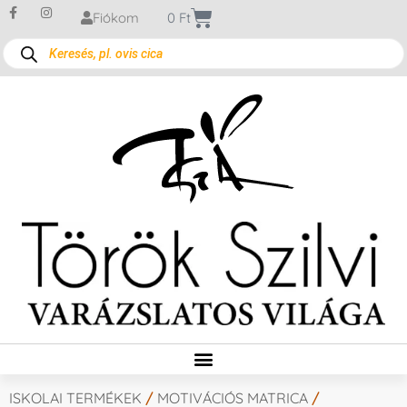
Fiókom
0
Ft
ISKOLAI TERMÉKEK
/
MOTIVÁCIÓS MATRICA
/