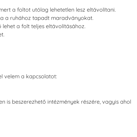
rt a foltot utólag lehetetlen lesz eltávolítani.
tsa a ruhához tapadt maradványokat.
het a folt teljes eltávolításához.
t.
l velem a kapcsolatot:
 is beszerezhető intézmények részére, vagyis ahol