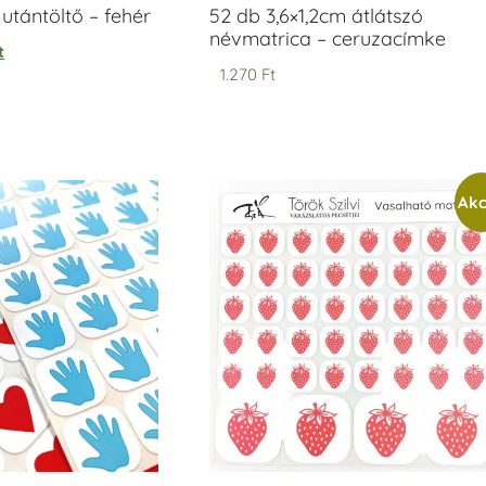
tántöltő – fehér
52 db 3,6×1,2cm átlátszó
névmatrica – ceruzacímke
t
1.270
Ft
Akc