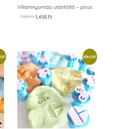
Villámnyomda utántöltő – piros
1.950
Ft
1.450
Ft
ió!
Akció!