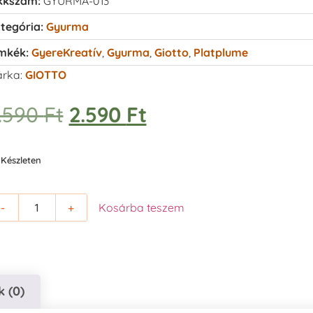
kkszám:
GYURMA-013
tegória:
Gyurma
mkék:
GyereKreatív
,
Gyurma
,
Giotto
,
Platplume
rka:
GIOTTO
.590
Ft
2.590
Ft
Készleten
-
+
Kosárba teszem
 (0)