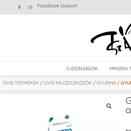
Facebook csoport
ÚJDONSÁGOK
MINDEN 
OVIS TERMÉKEK
/
OVIS RAJZESZKÖZÖK
/
GYURMA
/ GYU
G
a