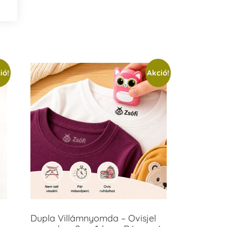
ió!
Akció!
Dupla Villámnyomda – Ovisjel