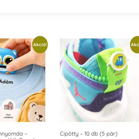
Akció!
Akc
ámnyomda –
Cipötty – 10 db (5 pár)