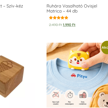
t – Szív-kéz
Ruhára Vasalható Ovisjel
Matrica – 44 db
Értékelés:
2.490
Ft
1.990
Ft
5.00
/ 5
Akc