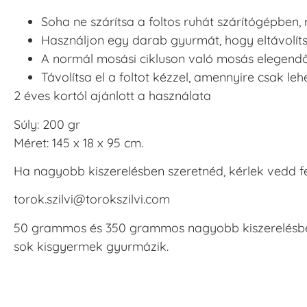
Soha ne szárítsa a foltos ruhát szárítógépben, me
Használjon egy darab gyurmát, hogy eltávolí
A normál mosási cikluson való mosás elegendő le
Távolítsa el a foltot kézzel, amennyire csak lehe
2 éves kortól ajánlott a használata
Súly: 200 gr
Méret: 145 x 18 x 95 cm.
Ha nagyobb kiszerelésben szeretnéd, kérlek vedd fe
torok.szilvi@torokszilvi.com
50 grammos és 350 grammos nagyobb kiszerelésben
sok kisgyermek gyurmázik.