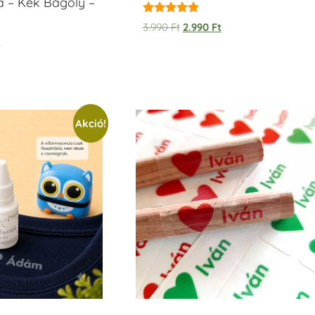
a – Kék Bagoly –
Értékelés:
3.990
Ft
2.990
Ft
5.00
t
/ 5
Akció!