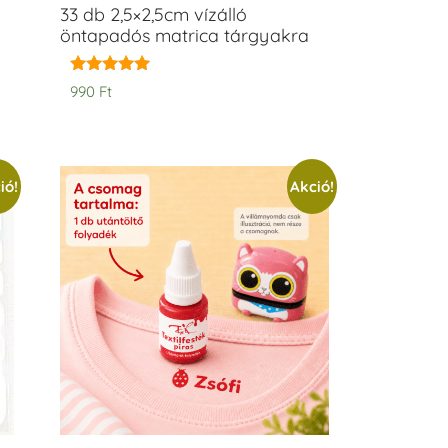
33 db 2,5×2,5cm vízálló
öntapadós matrica tárgyakra
Értékelés:
990
Ft
5.00
/ 5
ió!
Akció!