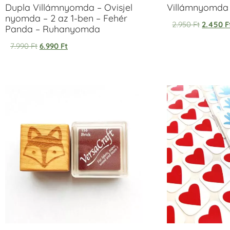
Dupla Villámnyomda – Ovisjel
Villámnyomda u
nyomda – 2 az 1-ben – Fehér
2.950
Ft
2.450
F
Panda – Ruhanyomda
7.990
Ft
6.990
Ft