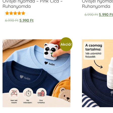
Ovisjel nyomda – Pink Cica –
Ovisjel nyomd
Ruhanyomda
Ruhanyomda
6.990
Ft
5.990
F
Értékelés:
6.990
Ft
5.990
Ft
5.00
/ 5
Akció!