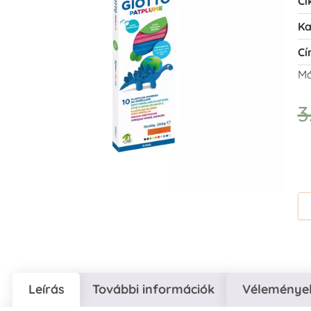
Ci
Ka
Cí
Má
3
Leírás
További információk
Vélemények