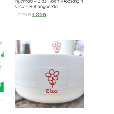
nyomda – 2 az 1-ben -Rózsaszín
Cica – Ruhanyomda
7.990
Ft
6.990
Ft