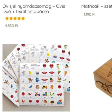
Ovisjel nyomdacsomag – Ovis
Matricák – szet
Duó + textil tintapárna
1.190
Ft
Értékelés:
4.830
Ft
5.00
/ 5