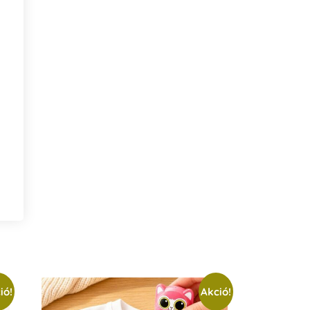
ió!
Akció!