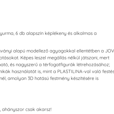
urma, 6 db alapszín képlékeny és alkalmas a
sványi alapú modellező agyagokkal ellentétben a JOV
tásokat. Képes leszel megállás nélkül játszani, mert
tó, és nagyszerű a térfogatfigurák létrehozásához;
ikák használatát is, mint a PLASTILINA-val való festé
enél, amolyan 3D hatású festmény készítésére is
, ahányszor csak akarsz!