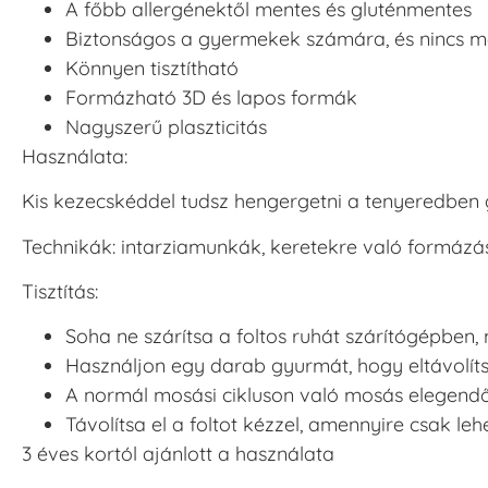
A főbb allergénektől mentes és gluténmentes
Biztonságos a gyermekek számára, és nincs m
Könnyen tisztítható
Formázható 3D és lapos formák
Nagyszerű plaszticitás
Használata:
Kis kezecskéddel tudsz hengergetni a tenyeredben
Technikák: intarziamunkák, keretekre való formázás
Tisztítás:
Soha ne szárítsa a foltos ruhát szárítógépben, me
Használjon egy darab gyurmát, hogy eltávolí
A normál mosási cikluson való mosás elegendő le
Távolítsa el a foltot kézzel, amennyire csak lehe
3 éves kortól ajánlott a használata