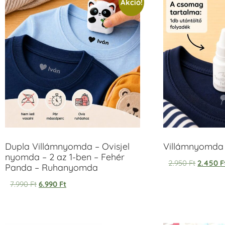
Akció!
Dupla Villámnyomda – Ovisjel
Villámnyomda u
nyomda – 2 az 1-ben – Fehér
2.950
Ft
2.450
F
Panda – Ruhanyomda
7.990
Ft
6.990
Ft