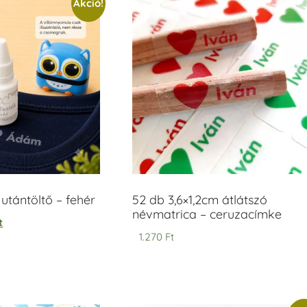
Akció!
tántöltő – fehér
52 db 3,6×1,2cm átlátszó
névmatrica – ceruzacímke
t
1.270
Ft