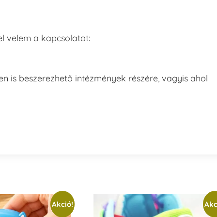
l velem a kapcsolatot:
 is beszerezhető intézmények részére, vagyis ahol
Akció!
Akc