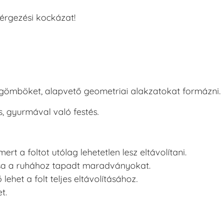
érgezési kockázat!
 gömböket, alapvető geometriai alakzatokat formázni.
, gyurmával való festés.
rt a foltot utólag lehetetlen lesz eltávolítani.
tsa a ruhához tapadt maradványokat.
het a folt teljes eltávolításához.
t.