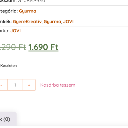
kkszám:
GYURMA-010
tegória:
Gyurma
mkék:
GyereKreatív
,
Gyurma
,
JOVI
rka:
JOVI
.290
Ft
1.690
Ft
Készleten
-
+
Kosárba teszem
 (0)