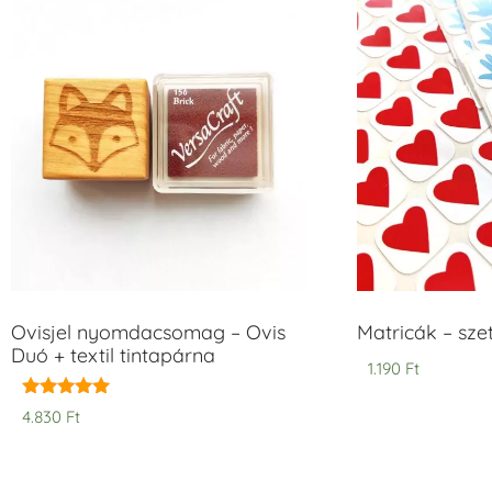
Ovisjel nyomdacsomag – Ovis
Matricák – szet
Duó + textil tintapárna
1.190
Ft
Értékelés:
4.830
Ft
5.00
/ 5