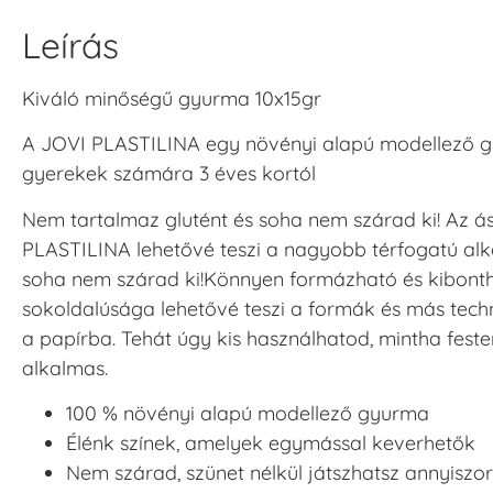
Leírás
Kiváló minőségű gyurma 10x15gr
A JOVI PLASTILINA egy növényi alapú modellező gy
gyerekek számára 3 éves kortól
Nem tartalmaz glutént és soha nem szárad ki! Az á
PLASTILINA lehetővé teszi a nagyobb térfogatú alko
soha nem szárad ki!Könnyen formázható és kibontha
sokoldalúsága lehetővé teszi a formák és más techn
a papírba. Tehát úgy kis használhatod, mintha fest
alkalmas.
100 % növényi alapú modellező gyurma
Élénk színek, amelyek egymással keverhetők
Nem szárad, szünet nélkül játszhatsz annyiszor