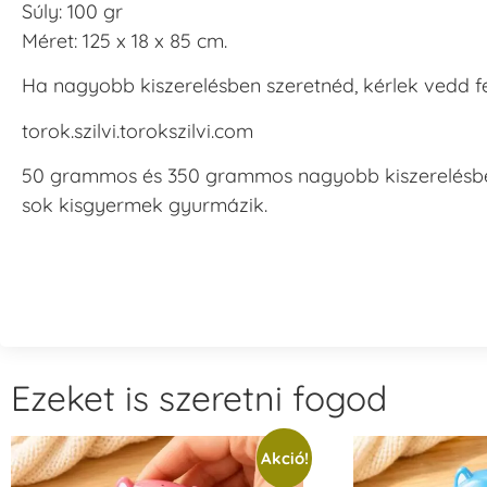
Súly: 100 gr
Méret: 125 x 18 x 85 cm.
Ha nagyobb kiszerelésben szeretnéd, kérlek vedd fe
torok.szilvi.torokszilvi.com
50 grammos és 350 grammos nagyobb kiszerelésben
sok kisgyermek gyurmázik.
Ezeket is szeretni fogod
Akció!