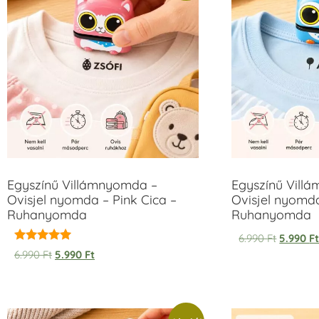
Egyszínű Villámnyomda –
Egyszínű Vill
Ovisjel nyomda – Pink Cica –
Ovisjel nyomd
Ruhanyomda
Ruhanyomda
6.990
Ft
5.990
F
Értékelés:
6.990
Ft
5.990
Ft
5.00
/ 5