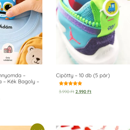
ámnyomda –
Cipötty – 10 db (5 pár)
a – Kék Bagoly –
Értékelés:
3.990
Ft
2.990
Ft
5.00
t
/ 5