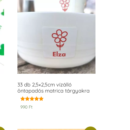
33 db 2,5×2,5cm vízálló
öntapadós matrica tárgyakra
Értékelés:
990
Ft
5.00
/ 5