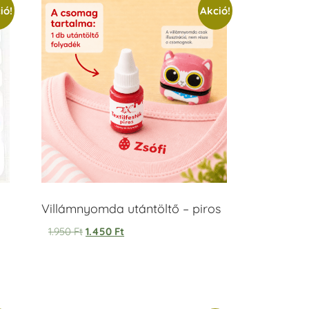
ió!
Akció!
Villámnyomda utántöltő – piros
1.950
Ft
1.450
Ft