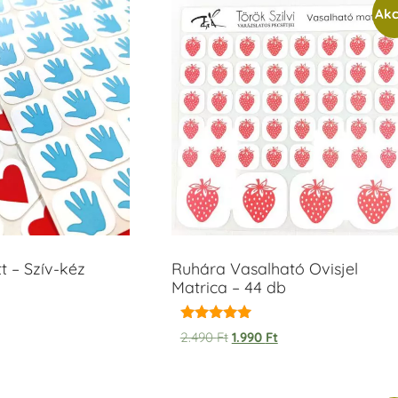
Akc
t – Szív-kéz
Ruhára Vasalható Ovisjel
Matrica – 44 db
Értékelés:
2.490
Ft
1.990
Ft
5.00
/ 5