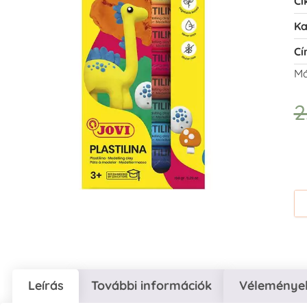
Ci
Ka
Cí
Má
2
Leírás
További információk
Vélemények