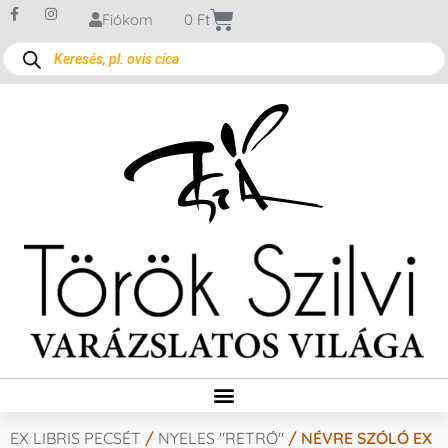
Fiókom
0
Ft
EX LIBRIS PECSÉT
/
NYELES "RETRÓ"
/ NÉVRE SZÓLÓ EX