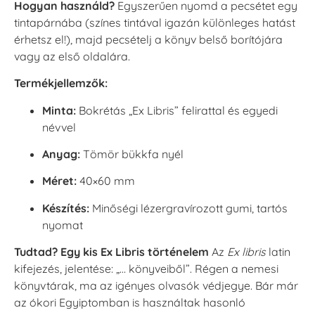
Hogyan használd?
Egyszerűen nyomd a pecsétet egy
tintapárnába (színes tintával igazán különleges hatást
érhetsz el!), majd pecsételj a könyv belső borítójára
vagy az első oldalára.
Termékjellemzők:
Minta:
Bokrétás „Ex Libris” felirattal és egyedi
névvel
Anyag:
Tömör bükkfa nyél
Méret:
40×60 mm
Készítés:
Minőségi lézergravírozott gumi, tartós
nyomat
Tudtad? Egy kis Ex Libris történelem
Az
Ex libris
latin
kifejezés, jelentése: „… könyveiből”. Régen a nemesi
könyvtárak, ma az igényes olvasók védjegye. Bár már
az ókori Egyiptomban is használtak hasonló