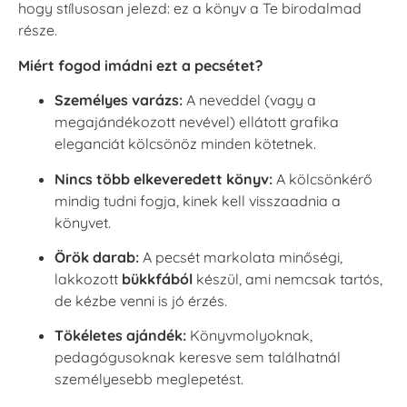
hogy stílusosan jelezd: ez a könyv a Te birodalmad
része.
Miért fogod imádni ezt a pecsétet?
Személyes varázs:
A neveddel (vagy a
megajándékozott nevével) ellátott grafika
eleganciát kölcsönöz minden kötetnek.
Nincs több elkeveredett könyv:
A kölcsönkérő
mindig tudni fogja, kinek kell visszaadnia a
könyvet.
Örök darab:
A pecsét markolata minőségi,
lakkozott
bükkfából
készül, ami nemcsak tartós,
de kézbe venni is jó érzés.
Tökéletes ajándék:
Könyvmolyoknak,
pedagógusoknak keresve sem találhatnál
személyesebb meglepetést.