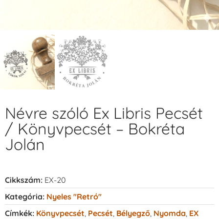
Névre szóló Ex Libris Pecsét
/ Könyvpecsét – Bokréta
Jolán
Cikkszám:
EX-20
Kategória:
Nyeles "retró"
Címkék:
Könyvpecsét
,
Pecsét
,
Bélyegző
,
Nyomda
,
EX