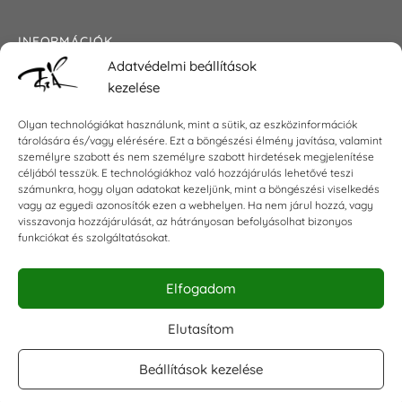
INFORMÁCIÓK
Adatvédelmi beállítások
Általános szerződési feltételek
kezelése
Adatkezelési tájékoztató
Impresszum
Olyan technológiákat használunk, mint a sütik, az eszközinformációk
tárolására és/vagy elérésére. Ezt a böngészési élmény javítása, valamint
személyre szabott és nem személyre szabott hirdetések megjelenítése
céljából tesszük. E technológiákhoz való hozzájárulás lehetővé teszi
KAPCSOLAT
számunkra, hogy olyan adatokat kezeljünk, mint a böngészési viselkedés
vagy az egyedi azonosítók ezen a webhelyen. Ha nem járul hozzá, vagy
visszavonja hozzájárulását, az hátrányosan befolyásolhat bizonyos
E-mail:
shop@torokszilvi.com
funkciókat és szolgáltatásokat.
Telefon: +36 30 6767872
Elfogadom
KÖZÖSSÉGI
Elutasítom
Beállítások kezelése
Facebook csoport