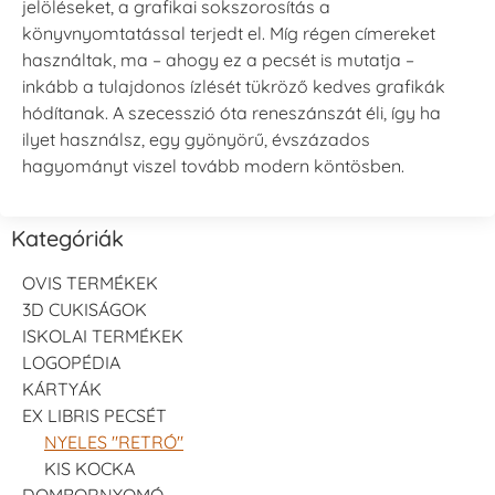
jelöléseket, a grafikai sokszorosítás a
könyvnyomtatással terjedt el. Míg régen címereket
használtak, ma – ahogy ez a pecsét is mutatja –
inkább a tulajdonos ízlését tükröző kedves grafikák
hódítanak. A szecesszió óta reneszánszát éli, így ha
ilyet használsz, egy gyönyörű, évszázados
hagyományt viszel tovább modern köntösben.
Kategóriák
OVIS TERMÉKEK
3D CUKISÁGOK
ISKOLAI TERMÉKEK
LOGOPÉDIA
KÁRTYÁK
EX LIBRIS PECSÉT
NYELES "RETRÓ"
KIS KOCKA