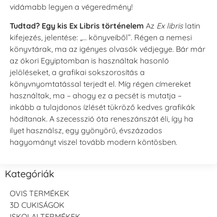
vidámabb legyen a végeredmény!
Tudtad? Egy kis Ex Libris történelem
Az
Ex libris
latin
kifejezés, jelentése: „… könyveiből”. Régen a nemesi
könyvtárak, ma az igényes olvasók védjegye. Bár már
az ókori Egyiptomban is használtak hasonló
jelöléseket, a grafikai sokszorosítás a
könyvnyomtatással terjedt el. Míg régen címereket
használtak, ma – ahogy ez a pecsét is mutatja –
inkább a tulajdonos ízlését tükröző kedves grafikák
hódítanak. A szecesszió óta reneszánszát éli, így ha
ilyet használsz, egy gyönyörű, évszázados
hagyományt viszel tovább modern köntösben.
Kategóriák
OVIS TERMÉKEK
3D CUKISÁGOK
ISKOLAI TERMÉKEK