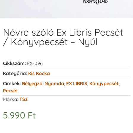
Névre szóló Ex Libris Pecsét
/ Könyvpecsét – Nyúl
Cikkszám:
EX-096
Kategória:
Kis Kocka
Címkék:
Bélyegző
,
Nyomda
,
EX LIBRIS
,
Könyvpecsét
,
Pecsét
Márka:
TSz
5.990
Ft