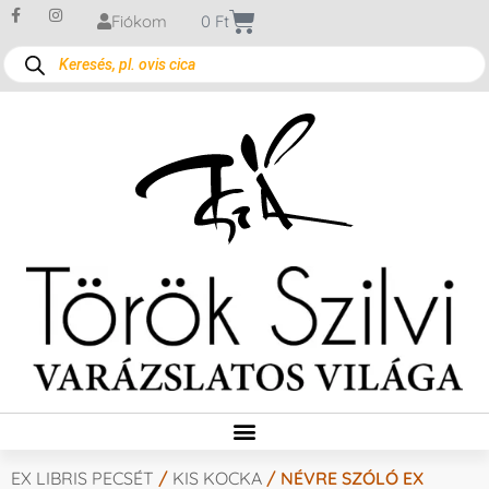
Fiókom
0
Ft
EX LIBRIS PECSÉT
/
KIS KOCKA
/ NÉVRE SZÓLÓ EX