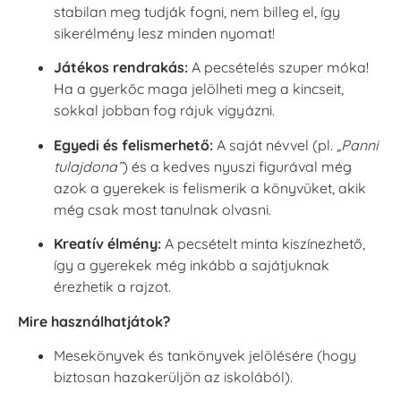
stabilan meg tudják fogni, nem billeg el, így
sikerélmény lesz minden nyomat!
Játékos rendrakás:
A pecsételés szuper móka!
Ha a gyerkőc maga jelölheti meg a kincseit,
sokkal jobban fog rájuk vigyázni.
Egyedi és felismerhető:
A saját névvel (pl.
„Panni
tulajdona”
) és a kedves nyuszi figurával még
azok a gyerekek is felismerik a könyvüket, akik
még csak most tanulnak olvasni.
Kreatív élmény:
A pecsételt minta kiszínezhető,
így a gyerekek még inkább a sajátjuknak
érezhetik a rajzot.
Mire használhatjátok?
Mesekönyvek és tankönyvek jelölésére (hogy
biztosan hazakerüljön az iskolából).