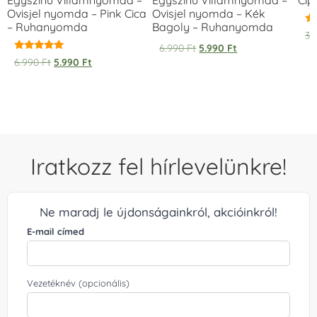
Ovisjel nyomda – Pink Cica
Ovisjel nyomda – Kék
– Ruhanyomda
Bagoly – Ruhanyomda
Ér
3.
5.
6.990
Ft
5.990
Ft
/ 
Értékelés:
6.990
Ft
5.990
Ft
5.00
/ 5
Iratkozz fel hírlevelünkre!
Ne maradj le újdonságainkról, akcióinkról!
E-mail címed
Vezetéknév (opcionális)