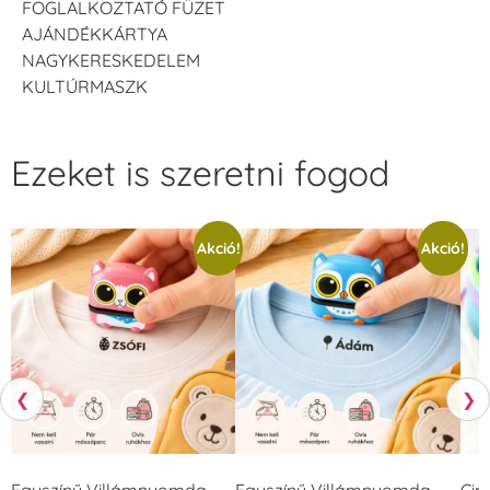
FOGLALKOZTATÓ FÜZET
AJÁNDÉKKÁRTYA
NAGYKERESKEDELEM
KULTÚRMASZK
Ezeket is szeretni fogod
Akció!
Akció!
❮
❯
Egyszínű Villámnyomda –
Egyszínű Villámnyomda –
Cip