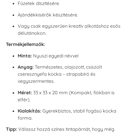
Füzetek díszítésére.
Ajándékkísérők készítésére.
Vagy csak egyszerűen kreatív alkotáshoz esős
délutánokon.
Termékjellemzők:
Minta:
Nyuszi egyedi névvel
Anyag:
Természetes, olajozott, csiszolt
cseresznyefa kocka – strapabíró és
vegyszermentes.
Méret:
33 x 33 x 20 mm (Kompakt, fiókban is
elfér).
Kialakítás:
Gyerekbiztos, stabil fogású kocka
forma.
Tipp:
Válassz hozzá színes tintapárnát, hogy még