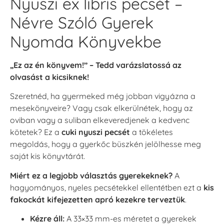
Nyuszi ex libris pecsét –
Névre Szóló Gyerek
Nyomda Könyvekbe
„Ez az én könyvem!” – Tedd varázslatossá az
olvasást a kicsiknek!
Szeretnéd, ha gyermeked még jobban vigyázna a
mesekönyveire? Vagy csak elkerülnétek, hogy az
oviban vagy a suliban elkeveredjenek a kedvenc
kötetek? Ez a
cuki nyuszi pecsét
a tökéletes
megoldás, hogy a gyerkőc büszkén jelölhesse meg
saját kis könyvtárát.
Miért ez a legjobb választás gyerekeknek?
A
hagyományos, nyeles pecsétekkel ellentétben ezt a
kis
fakockát kifejezetten apró kezekre terveztük
.
Kézre áll:
A 33×33 mm-es méretet a gyerekek