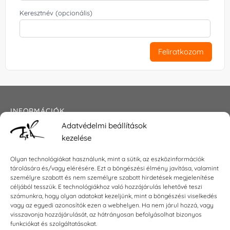
Keresztnév (opcionális)
Feliratkozom
INFORMÁCIÓK
Adatvédelmi beállítások
Általános szerződési feltételek
kezelése
Adatkezelési tájékoztató
Impresszum
Olyan technológiákat használunk, mint a sütik, az eszközinformációk
tárolására és/vagy elérésére. Ezt a böngészési élmény javítása, valamint
személyre szabott és nem személyre szabott hirdetések megjelenítése
céljából tesszük. E technológiákhoz való hozzájárulás lehetővé teszi
KAPCSOLAT
számunkra, hogy olyan adatokat kezeljünk, mint a böngészési viselkedés
vagy az egyedi azonosítók ezen a webhelyen. Ha nem járul hozzá, vagy
visszavonja hozzájárulását, az hátrányosan befolyásolhat bizonyos
E-mail:
shop@torokszilvi.com
funkciókat és szolgáltatásokat.
Telefon: +36 30 6767872