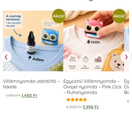
Akció!
Akció!
❮
❯
Villámnyomda utántöltő –
Egyszínű Villámnyomda –
Egy
fekete
Ovisjel nyomda – Pink Cica
Ovi
– Ruhanyomda
Bag
1.950
Ft
1.450
Ft
6.
Értékelés:
6.990
Ft
5.990
Ft
5.00
/ 5