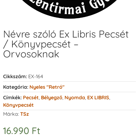
Névre szóló Ex Libris Pecsét
/ Könyvpecsét –
Orvosoknak
Cikkszám:
EX-164
Kategória:
Nyeles "retró"
Címkék:
Pecsét
,
Bélyegző
,
Nyomda
,
EX LIBRIS
,
Könyvpecsét
Márka:
TSz
16.990
Ft