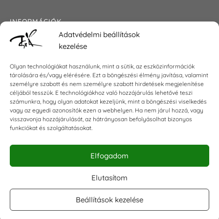
INFORMÁCIÓK
Adatvédelmi beállítások
Általános szerződési feltételek
kezelése
Adatkezelési tájékoztató
Impresszum
Olyan technológiákat használunk, mint a sütik, az eszközinformációk
tárolására és/vagy elérésére. Ezt a böngészési élmény javítása, valamint
személyre szabott és nem személyre szabott hirdetések megjelenítése
céljából tesszük. E technológiákhoz való hozzájárulás lehetővé teszi
KAPCSOLAT
számunkra, hogy olyan adatokat kezeljünk, mint a böngészési viselkedés
vagy az egyedi azonosítók ezen a webhelyen. Ha nem járul hozzá, vagy
visszavonja hozzájárulását, az hátrányosan befolyásolhat bizonyos
E-mail:
shop@torokszilvi.com
funkciókat és szolgáltatásokat.
Telefon: +36 30 6767872
Elfogadom
KÖZÖSSÉGI
Elutasítom
Beállítások kezelése
Facebook csoport