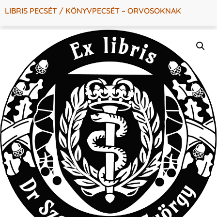
LIBRIS PECSÉT / KÖNYVPECSÉT – ORVOSOKNAK