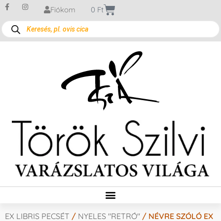
Fiókom
0
Ft
EX LIBRIS PECSÉT
/
NYELES "RETRÓ"
/ NÉVRE SZÓLÓ EX