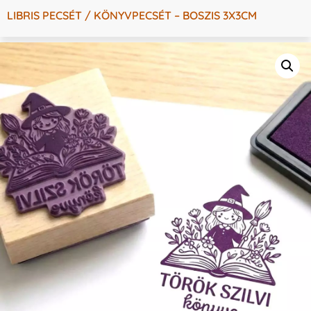
LIBRIS PECSÉT / KÖNYVPECSÉT – BOSZIS 3X3CM