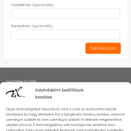
Vezetéknév (opcionális)
Keresztnév (opcionális)
Feliratkozom
INFORMÁCIÓK
Adatvédelmi beállítások
Általános szerződési feltételek
kezelése
Adatkezelési tájékoztató
Impresszum
Olyan technológiákat használunk, mint a sütik, az eszközinformációk
tárolására és/vagy elérésére. Ezt a böngészési élmény javítása, valamint
személyre szabott és nem személyre szabott hirdetések megjelenítése
céljából tesszük. E technológiákhoz való hozzájárulás lehetővé teszi
KAPCSOLAT
számunkra, hogy olyan adatokat kezeljünk, mint a böngészési viselkedés