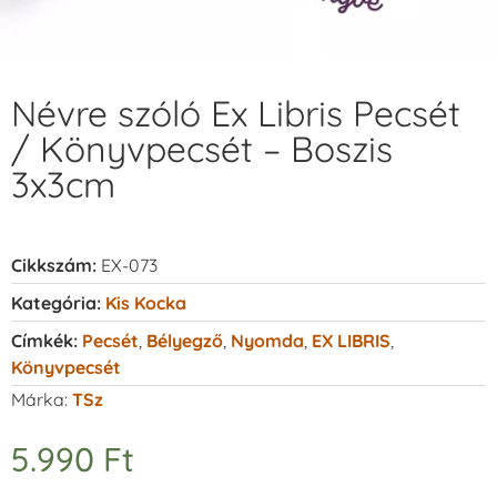
Névre szóló Ex Libris Pecsét
/ Könyvpecsét – Boszis
3x3cm
Cikkszám:
EX-073
Kategória:
Kis Kocka
Címkék:
Pecsét
,
Bélyegző
,
Nyomda
,
EX LIBRIS
,
Könyvpecsét
Márka:
TSz
5.990
Ft