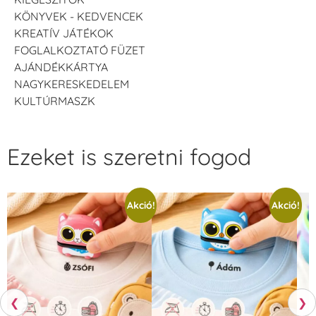
KÖNYVEK - KEDVENCEK
KREATÍV JÁTÉKOK
FOGLALKOZTATÓ FÜZET
AJÁNDÉKKÁRTYA
NAGYKERESKEDELEM
KULTÚRMASZK
Ezeket is szeretni fogod
Akció!
Akció!
❮
❯