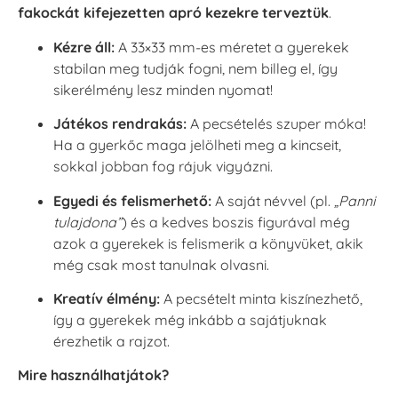
fakockát kifejezetten apró kezekre terveztük
.
Kézre áll:
A 33×33 mm-es méretet a gyerekek
stabilan meg tudják fogni, nem billeg el, így
sikerélmény lesz minden nyomat!
Játékos rendrakás:
A pecsételés szuper móka!
Ha a gyerkőc maga jelölheti meg a kincseit,
sokkal jobban fog rájuk vigyázni.
Egyedi és felismerhető:
A saját névvel (pl.
„Panni
tulajdona”
) és a kedves boszis figurával még
azok a gyerekek is felismerik a könyvüket, akik
még csak most tanulnak olvasni.
Kreatív élmény:
A pecsételt minta kiszínezhető,
így a gyerekek még inkább a sajátjuknak
érezhetik a rajzot.
Mire használhatjátok?