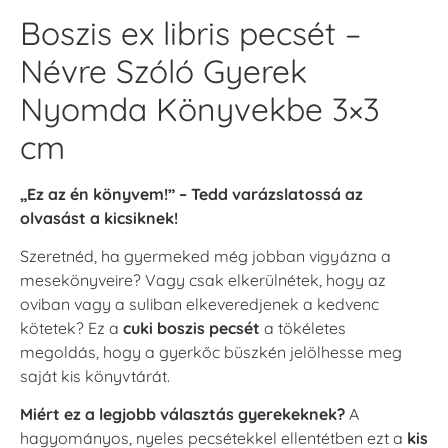
Boszis ex libris pecsét –
Névre Szóló Gyerek
Nyomda Könyvekbe 3×3
cm
„Ez az én könyvem!” – Tedd varázslatossá az
olvasást a kicsiknek!
Szeretnéd, ha gyermeked még jobban vigyázna a
mesekönyveire? Vagy csak elkerülnétek, hogy az
oviban vagy a suliban elkeveredjenek a kedvenc
kötetek? Ez a
cuki boszis pecsét
a tökéletes
megoldás, hogy a gyerkőc büszkén jelölhesse meg
saját kis könyvtárát.
Miért ez a legjobb választás gyerekeknek?
A
hagyományos, nyeles pecsétekkel ellentétben ezt a
kis