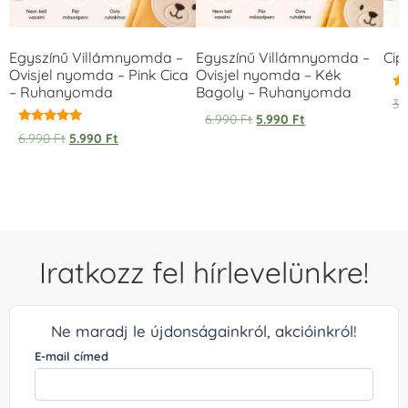
Egyszínű Villámnyomda –
Egyszínű Villámnyomda –
Cip
Ovisjel nyomda – Pink Cica
Ovisjel nyomda – Kék
– Ruhanyomda
Bagoly – Ruhanyomda
Ér
3.
5.
6.990
Ft
5.990
Ft
/ 
Értékelés:
6.990
Ft
5.990
Ft
5.00
/ 5
Iratkozz fel hírlevelünkre!
Ne maradj le újdonságainkról, akcióinkról!
E-mail címed