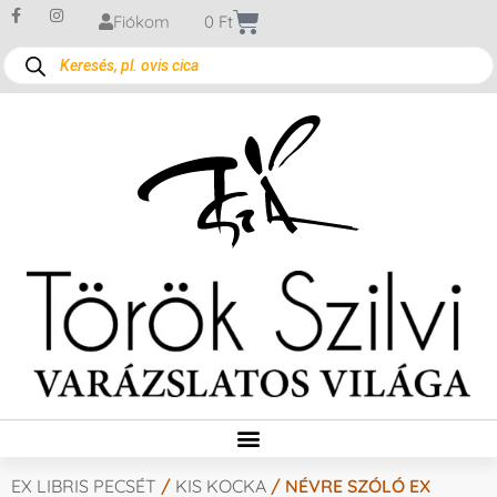
Fiókom
0
Ft
EX LIBRIS PECSÉT
/
KIS KOCKA
/ NÉVRE SZÓLÓ EX