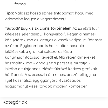
forma.
Tipp:
Válassz hozzá színes tintapárnát, hogy még
vidámabb legyen a végeredmény!
Tudtad? Egy kis Ex Libris történelem
Az
Ex libris
latin
kifejezés, jelentése: „… könyveiből”. Régen a nemesi
könyvtárak, ma az igényes olvasók védjegye. Bár már
az ókori Egyiptomban is használtak hasonló
jelöléseket, a grafikai sokszorosítás a
könyvnyomtatással terjedt el. Míg régen címereket
használtak, ma – ahogy ez a pecsét is mutatja –
inkább a tulajdonos ízlését tükröző kedves grafikák
hódítanak. A szecesszió óta reneszánszát éli, így ha
ilyet használsz, egy gyönyörű, évszázados
hagyományt viszel tovább modern köntösben.
Kategóriák