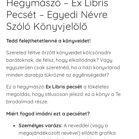
Hegymászó – Ex Libris
Pecsét – Egyedi Névre
Szóló Könyvjelölő
Tedd felejthetetlenné a könyveidet!
Szereted féltve őrzött könyveidet kölcsönadni
barátoknak, de félsz, hogy elkallódnak? Vagy
egyszerűen csak szeretnéd, ha a házi könyvtárad
minden darabja tükrözné az egyéniségedet?
Ez a hegymászó
Ex Libris pecsét
a tökéletes
megoldás, hogy stílusosan jelezd: ez a könyv a Te
birodalmad része.
Miért fogod imádni ezt a pecsétet?
Személyes varázs:
A neveddel (vagy a
megajándékozott nevével) ellátott grafika