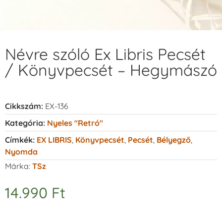
Névre szóló Ex Libris Pecsét
/ Könyvpecsét – Hegymászó
Cikkszám:
EX-136
Kategória:
Nyeles "retró"
Címkék:
EX LIBRIS
,
Könyvpecsét
,
Pecsét
,
Bélyegző
,
Nyomda
Márka:
TSz
14.990
Ft