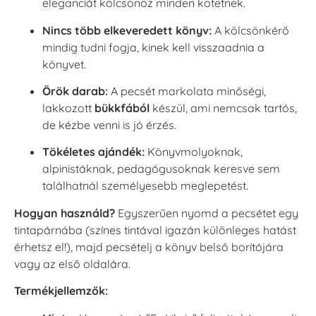
eleganciát kölcsönöz minden kötetnek.
Nincs több elkeveredett könyv:
A kölcsönkérő
mindig tudni fogja, kinek kell visszaadnia a
könyvet.
Örök darab:
A pecsét markolata minőségi,
lakkozott
bükkfából
készül, ami nemcsak tartós,
de kézbe venni is jó érzés.
Tökéletes ajándék:
Könyvmolyoknak,
alpinistáknak, pedagógusoknak keresve sem
találhatnál személyesebb meglepetést.
Hogyan használd?
Egyszerűen nyomd a pecsétet egy
tintapárnába (színes tintával igazán különleges hatást
érhetsz el!), majd pecsételj a könyv belső borítójára
vagy az első oldalára.
Termékjellemzők: