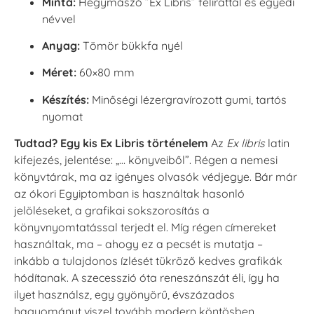
Minta:
Hegymászó ”Ex Libris” felirattal és egyedi
névvel
Anyag:
Tömör bükkfa nyél
Méret:
60×80 mm
Készítés:
Minőségi lézergravírozott gumi, tartós
nyomat
Tudtad? Egy kis Ex Libris történelem
Az
Ex libris
latin
kifejezés, jelentése: „… könyveiből”. Régen a nemesi
könyvtárak, ma az igényes olvasók védjegye. Bár már
az ókori Egyiptomban is használtak hasonló
jelöléseket, a grafikai sokszorosítás a
könyvnyomtatással terjedt el. Míg régen címereket
használtak, ma – ahogy ez a pecsét is mutatja –
inkább a tulajdonos ízlését tükröző kedves grafikák
hódítanak. A szecesszió óta reneszánszát éli, így ha
ilyet használsz, egy gyönyörű, évszázados
hagyományt viszel tovább modern köntösben.