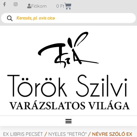
Fiókom
0
Ft
EX LIBRIS PECSÉT
/
NYELES "RETRÓ"
/ NÉVRE SZÓLÓ EX