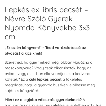
Lepkés ex libris pecsét –
Névre Szóló Gyerek
Nyomda Könyvekbe 3×3
cm
„Ez az én könyvem!” – Tedd varázslatossá az
olvasást a kicsiknek!
Szeretnéd, ha gyermeked még jobban vigyázna a
mesekönyveire? Vagy csak elkerülnétek, hogy az
oviban vagy a suliban elkeveredjenek a kedvenc
kötetek? Ez a
cuki lepkés pecsét
a tökéletes
megoldás, hogy a gyerkőc büszkén jelölhesse meg
saját kis könyvtárát.
Miért ez a legjobb választás gyerekeknek?
A
hagyományos, nyeles pecsétekkel ellentétben ezt a
kis