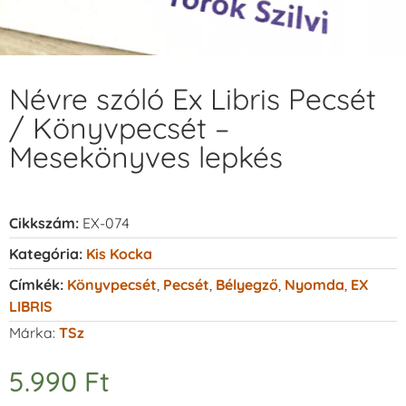
Névre szóló Ex Libris Pecsét
/ Könyvpecsét –
Mesekönyves lepkés
Cikkszám:
EX-074
Kategória:
Kis Kocka
Címkék:
Könyvpecsét
,
Pecsét
,
Bélyegző
,
Nyomda
,
EX
LIBRIS
Márka:
TSz
5.990
Ft