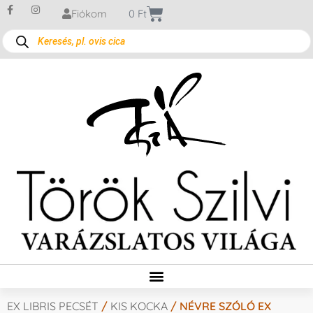
Fiókom
0
Ft
EX LIBRIS PECSÉT
/
KIS KOCKA
/ NÉVRE SZÓLÓ EX