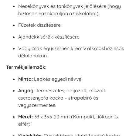
Mesekönyvek és tankönyvek jelölésére (hogy
biztosan hazakerüljön az iskolából).
Füzetek díszítésére.
Ajándékkísérők készítésére.
Vagy csak egyszerűen kreatív alkotáshoz esős
délutánokon.
Termékjellemzők:
Minta:
Lepkés egyedi névvel
Anyag:
Természetes, olajozott, csiszolt
cseresznyefa kocka – strapabíró és
vegyszermentes.
Méret:
33 x 33 x 20 mm (Kompakt, fiókban is
elfér).
Kialakítás:
Gyerekbiztos, stabil fogású kocka