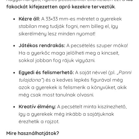
fakockát kifejezetten apró kezekre terveztük
.
Kézre áll:
A 33×33 mm-es méretet a gyerekek
stabilan meg tudják fogni, nem billeg el, így
sikerélmény lesz minden nyomat!
Játékos rendrakás:
A pecsételés szuper móka!
Ha a gyerkőc maga jelölheti meg a kincseit,
sokkal jobban fog rájuk vigyázni.
Egyedi és felismerhető:
A saját névvel (pl.
„Panni
tulajdona”
) és a kedves lepkés figurával még
azok a gyerekek is felismerik a könyvüket, akik
még csak most tanulnak olvasni.
Kreatív élmény:
A pecsételt minta kiszínezhető,
így a gyerekek még inkább a sajátjuknak
érezhetik a rajzot.
Mire használhatjátok?