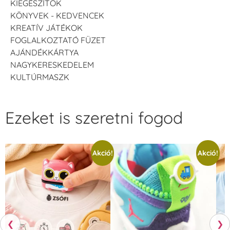
KIEGÉSZÍTŐK
KÖNYVEK - KEDVENCEK
KREATÍV JÁTÉKOK
FOGLALKOZTATÓ FÜZET
AJÁNDÉKKÁRTYA
NAGYKERESKEDELEM
KULTÚRMASZK
Ezeket is szeretni fogod
Akció!
Akció!
❮
❯