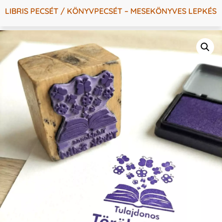
LIBRIS PECSÉT / KÖNYVPECSÉT – MESEKÖNYVES LEPKÉS