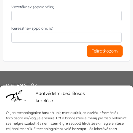
Vezetéknév (opcionális)
Keresztnév (opcionális)
Feliratkozom
INFORMÁCIÓK
Adatvédelmi beállítások
Általános szerződési feltételek
kezelése
Adatkezelési tájékoztató
Impresszum
Olyan technológiákat használunk, mint a sütik, az eszközinformációk
tárolására és/vagy elérésére. Ezt a böngészési élmény javítása, valamint
személyre szabott és nem személyre szabott hirdetések megjelenítése
céljából tesszük. E technológiákhoz való hozzájárulás lehetővé teszi