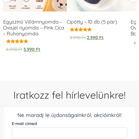
Egyszínű Villámnyomda –
Cipötty – 10 db (5 pár)
Egy
Ovisjel nyomda – Pink Cica
Ovi
– Ruhanyomda
Bag
Értékelés:
3.990
Ft
2.990
Ft
5.00
6.
/ 5
Értékelés:
6.990
Ft
5.990
Ft
5.00
/ 5
Iratkozz fel hírlevelünkre!
Ne maradj le újdonságainkról, akcióinkról!
E-mail címed