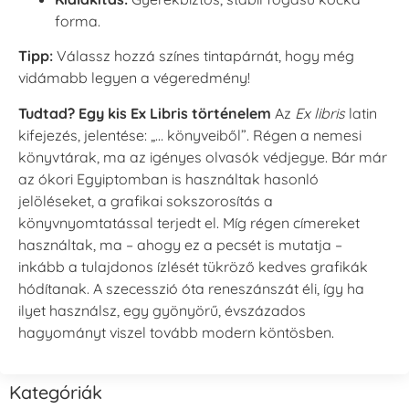
forma.
Tipp:
Válassz hozzá színes tintapárnát, hogy még
vidámabb legyen a végeredmény!
Tudtad? Egy kis Ex Libris történelem
Az
Ex libris
latin
kifejezés, jelentése: „… könyveiből”. Régen a nemesi
könyvtárak, ma az igényes olvasók védjegye. Bár már
az ókori Egyiptomban is használtak hasonló
jelöléseket, a grafikai sokszorosítás a
könyvnyomtatással terjedt el. Míg régen címereket
használtak, ma – ahogy ez a pecsét is mutatja –
inkább a tulajdonos ízlését tükröző kedves grafikák
hódítanak. A szecesszió óta reneszánszát éli, így ha
ilyet használsz, egy gyönyörű, évszázados
hagyományt viszel tovább modern köntösben.
Kategóriák