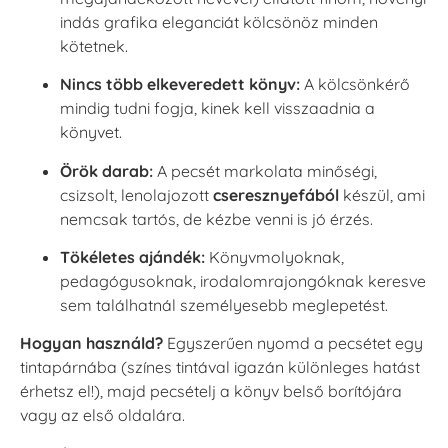
indás grafika eleganciát kölcsönöz minden
kötetnek.
Nincs több elkeveredett könyv:
A kölcsönkérő
mindig tudni fogja, kinek kell visszaadnia a
könyvet.
Örök darab:
A pecsét markolata minőségi,
csizsolt, lenolajozott
cseresznyefából
készül, ami
nemcsak tartós, de kézbe venni is jó érzés.
Tökéletes ajándék:
Könyvmolyoknak,
pedagógusoknak, irodalomrajongóknak keresve
sem találhatnál személyesebb meglepetést.
Hogyan használd?
Egyszerűen nyomd a pecsétet egy
tintapárnába (színes tintával igazán különleges hatást
érhetsz el!), majd pecsételj a könyv belső borítójára
vagy az első oldalára.