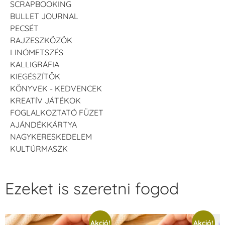
SCRAPBOOKING
BULLET JOURNAL
PECSÉT
RAJZESZKÖZÖK
LINÓMETSZÉS
KALLIGRÁFIA
KIEGÉSZÍTŐK
KÖNYVEK - KEDVENCEK
KREATÍV JÁTÉKOK
FOGLALKOZTATÓ FÜZET
AJÁNDÉKKÁRTYA
NAGYKERESKEDELEM
KULTÚRMASZK
Ezeket is szeretni fogod
Akció!
Akció!