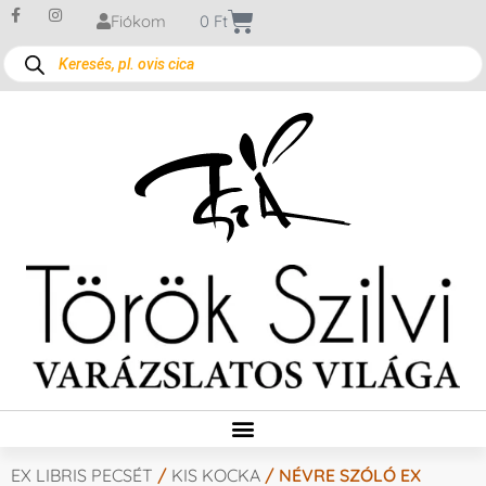
Fiókom
0
Ft
EX LIBRIS PECSÉT
/
KIS KOCKA
/ NÉVRE SZÓLÓ EX