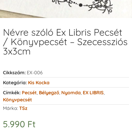
Névre szóló Ex Libris Pecsét
/ Könyvpecsét – Szecessziós
3x3cm
Cikkszám:
EX-006
Kategória:
Kis Kocka
Címkék:
Pecsét
,
Bélyegző
,
Nyomda
,
EX LIBRIS
,
Könyvpecsét
Márka:
TSz
5.990
Ft