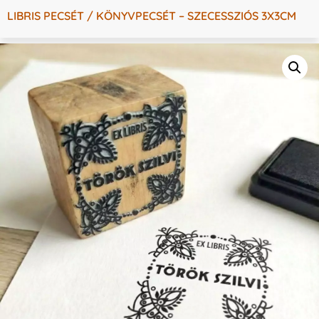
LIBRIS PECSÉT / KÖNYVPECSÉT – SZECESSZIÓS 3X3CM