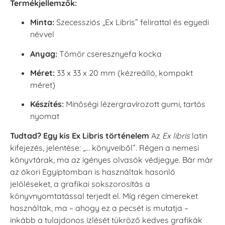
Termékjellemzők:
Minta:
Szecessziós „Ex Libris” felirattal és egyedi
névvel
Anyag:
Tömör cseresznyefa kocka
Méret:
33 x 33 x 20 mm (kézreálló, kompakt
méret)
Készítés:
Minőségi lézergravírozott gumi, tartós
nyomat
Tudtad? Egy kis Ex Libris történelem
Az
Ex libris
latin
kifejezés, jelentése: „… könyveiből”. Régen a nemesi
könyvtárak, ma az igényes olvasók védjegye. Bár már
az ókori Egyiptomban is használtak hasonló
jelöléseket, a grafikai sokszorosítás a
könyvnyomtatással terjedt el. Míg régen címereket
használtak, ma – ahogy ez a pecsét is mutatja –
inkább a tulajdonos ízlését tükröző kedves grafikák