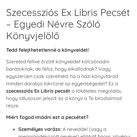
Szecessziós Ex Libris Pecsét
– Egyedi Névre Szóló
Könyvjelölő
Tedd felejthetetlenné a könyveidet!
Szereted féltve őrzött könyveidet kölcsönadni
barátoknak, de félsz, hogy elkallódnak? Vagy
egyszerűen csak szeretnéd, ha a házi könyvtárad
minden darabja tükrözné az egyéniségedet? Ez a
szecessziós Ex Libris pecsét
a tökéletes megoldás,
hogy stílusosan jelezd: ez a könyv a Te birodalmad
része.
Miért fogod imádni ezt a pecsétet?
Személyes varázs:
A neveddel (vagy a
megajándékozott nevével) ellátott finom, növényi