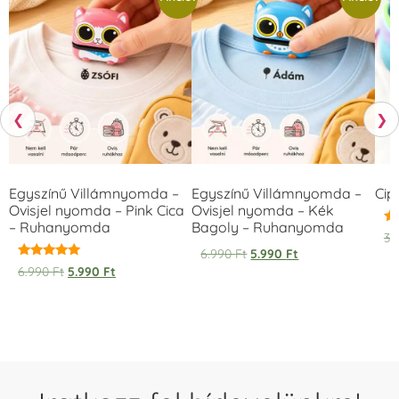
❮
❯
Egyszínű Villámnyomda –
Egyszínű Villámnyomda –
Cip
Ovisjel nyomda – Pink Cica
Ovisjel nyomda – Kék
– Ruhanyomda
Bagoly – Ruhanyomda
Ér
3.
5.
6.990
Ft
5.990
Ft
/ 
Értékelés:
6.990
Ft
5.990
Ft
5.00
/ 5