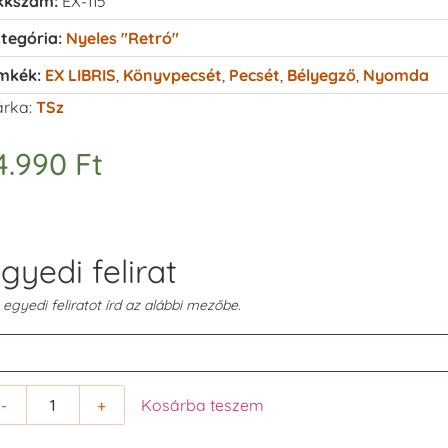
kkszám:
EX-115
tegória:
Nyeles "retró"
mkék:
EX LIBRIS
,
Könyvpecsét
,
Pecsét
,
Bélyegző
,
Nyomda
rka:
TSz
4.990
Ft
gyedi felirat
 egyedi feliratot írd az alábbi mezőbe.
-
+
Kosárba teszem