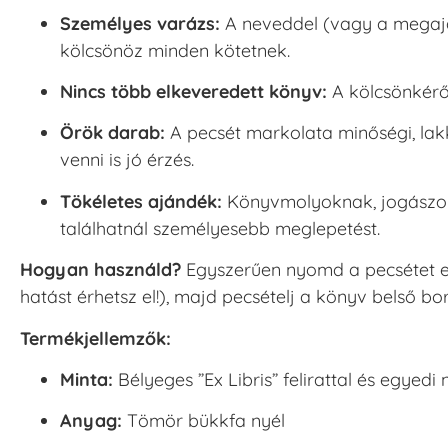
Személyes varázs:
A neveddel (vagy a megaján
kölcsönöz minden kötetnek.
Nincs több elkeveredett könyv:
A kölcsönkérő 
Örök darab:
A pecsét markolata minőségi, la
venni is jó érzés.
Tökéletes ajándék:
Könyvmolyoknak, jogászo
találhatnál személyesebb meglepetést.
Hogyan használd?
Egyszerűen nyomd a pecsétet eg
hatást érhetsz el!), majd pecsételj a könyv belső bo
Termékjellemzők:
Minta:
Bélyeges ”Ex Libris” felirattal és egyedi
Anyag:
Tömör bükkfa nyél