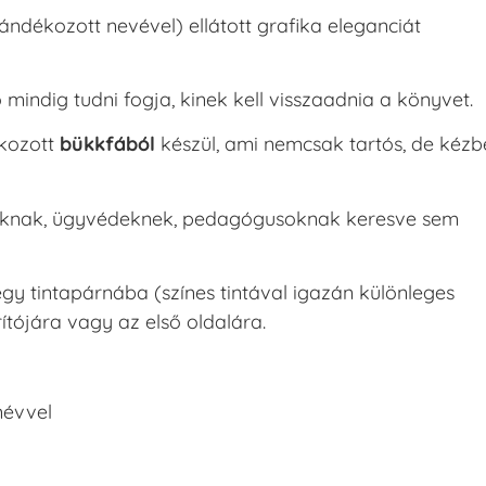
dékozott nevével) ellátott grafika eleganciát
mindig tudni fogja, kinek kell visszaadnia a könyvet.
kkozott
bükkfából
készül, ami nemcsak tartós, de kézb
knak, ügyvédeknek, pedagógusoknak keresve sem
y tintapárnába (színes tintával igazán különleges
rítójára vagy az első oldalára.
 névvel