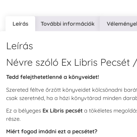
Leírás
További információk
Vélemények
Leírás
Névre szóló Ex Libris Pecsét
Tedd felejthetetlenné a könyveidet!
Szereted féltve őrzött könyveidet kölcsönadni bará
csak szeretnéd, ha a házi könyvtárad minden dara
Ez a bélyeges
Ex Libris pecsét
a tökéletes megoldás
része.
Miért fogod imádni ezt a pecsétet?