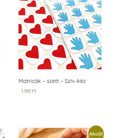
Matricák – szett – Szív-kéz
1.190
Ft
Akció!