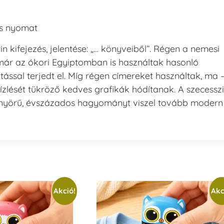
ós nyomat
in kifejezés, jelentése: „… könyveiből”. Régen a nemesi
már az ókori Egyiptomban is használtak hasonló
tással terjedt el. Míg régen címereket használtak, ma 
ízlését tükröző kedves grafikák hódítanak. A szecessz
 gyönyörű, évszázados hagyományt viszel tovább modern
Akció!
Akc