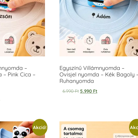
ámnyomda –
Egyszínű Villámnyomda –
 – Pink Cica –
Ovisjel nyomda – Kék Bagoly 
Ruhanyomda
6.990
Ft
5.990
Ft
t
Akció!
Akc