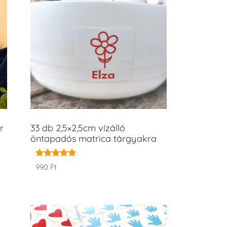
r
33 db 2,5×2,5cm vízálló
öntapadós matrica tárgyakra
Értékelés:
990
Ft
5.00
/ 5