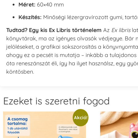
Méret:
60×40 mm
Készítés:
Minőségi lézergravírozott gumi, tart
Tudtad? Egy kis Ex Libris történelem
Az
Ex libris
lat
könyvtárak, ma az igényes olvasók védjegye. Bár 
jelöléseket, a grafikai sokszorosítás a könyvnyomta
ahogy ez a pecsét is mutatja – inkább a tulajdonos 
óta reneszánszát éli, így ha ilyet használsz, egy
köntösben.
Ezeket is szeretni fogod
Akció!