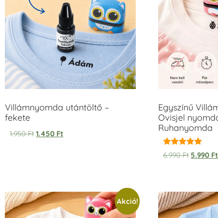
Villámnyomda utántöltő –
Egyszínű Vill
fekete
Ovisjel nyomda
Ruhanyomda
1.950
Ft
1.450
Ft
Értékelés:
6.990
Ft
5.990
F
5.00
/ 5
Akció!