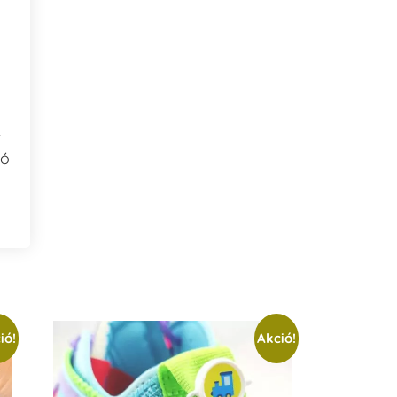
–
ió
ió!
Akció!