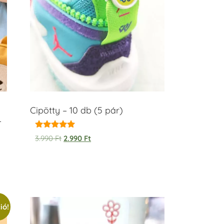
Cipötty – 10 db (5 pár)
–
Értékelés:
3.990
Ft
2.990
Ft
5.00
/ 5
ió!