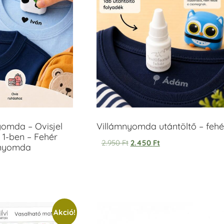
yomda – Ovisjel
Villámnyomda utántöltő – fehé
 1-ben – Fehér
2.950
Ft
2.450
Ft
anyomda
Akció!