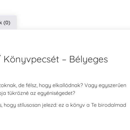
 (0)
 / Könyvpecsét – Bélyeges
toknak, de félsz, hogy elkallódnak? Vagy egyszerűen
bja tükrözné az egyéniségedet?
, hogy stílusosan jelezd: ez a könyv a Te birodalmad