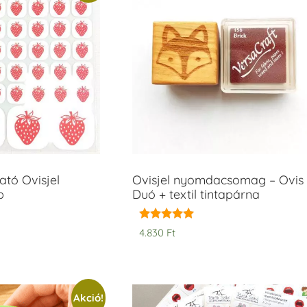
tó Ovisjel
Ovisjel nyomdacsomag – Ovis
b
Duó + textil tintapárna
Értékelés:
4.830
Ft
5.00
/ 5
Akció!