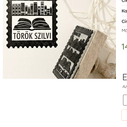
Ci
Ka
Cí
Má
1
E
Az