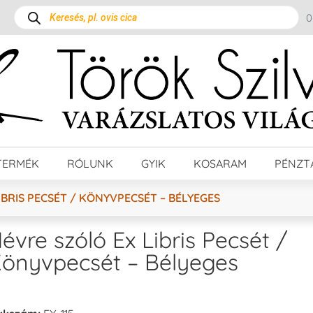
TERMÉK
RÓLUNK
GYIK
KOSARAM
PÉNZT
IBRIS PECSÉT / KÖNYVPECSÉT – BÉLYEGES
évre szóló Ex Libris Pecsét /
önyvpecsét – Bélyeges