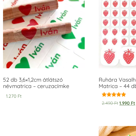
52 db 3,6×1,2cm átlátszó
Ruhára Vasalha
névmatrica – ceruzacímke
Matrica – 44 d
1.270
Ft
Értékelés:
2.490
Ft
1.990
Ft
5.00
/ 5