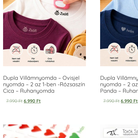
Dupla Villámnyomda – Ovisjel
Dupla Villámn
nyomda – 2 az 1-ben -Rózsaszín
nyomda – 2 az
Cica – Ruhanyomda
Panda – Ruh
7.990
Ft
6.990
Ft
7.990
Ft
6.990
Ft