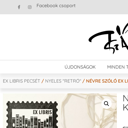
Facebook csoport
ÚJDONSÁGOK
MINDEN 
EX LIBRIS PECSÉT
/
NYELES "RETRÓ"
/ NÉVRE SZÓLÓ EX L
N
K